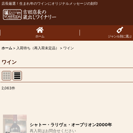
店長厳選！生まれ年のワインにオリジナルメッセージの刻印
ホーム
ジャンル別に選ぶ
ホーム
>
入荷待ち（再入荷未定品）
>
ワイン
ワイン
2,063
件
表示数
:
並び順
:
シャトー・ラリヴェ・オーブリオン2000年
再入荷はお問合せください