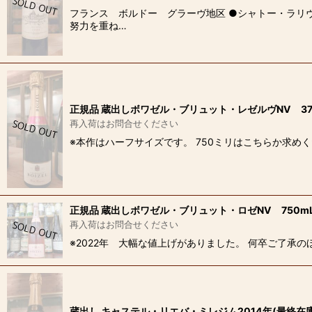
フランス ボルドー グラーヴ地区 ●シャトー・ラリ
努力を重ね…
正規品 蔵出しボワゼル・ブリュット・レゼルヴNV 37
再入荷はお問合せください
※本作はハーフサイズです。 750ミリはこちらか求めください。 ht
正規品 蔵出しボワゼル・ブリュット・ロゼNV 750m
再入荷はお問合せください
※2022年 大幅な値上げがありました。 何卒ご了承のほど、
蔵出し キャステル・リエバ・ミレジム2014年(最終在庫