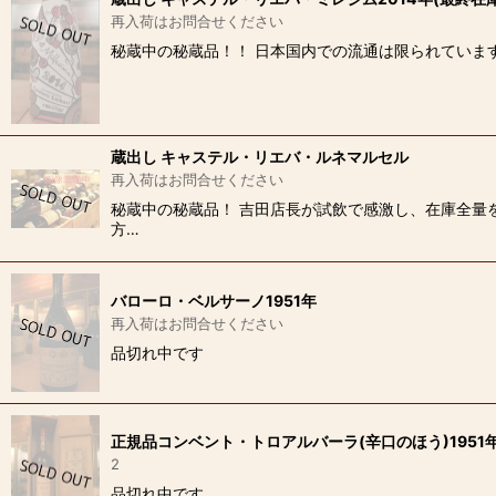
再入荷はお問合せください
秘蔵中の秘蔵品！！ 日本国内での流通は限られています
蔵出し キャステル・リエバ・ルネマルセル
再入荷はお問合せください
秘蔵中の秘蔵品！ 吉田店長が試飲で感激し、在庫全量
方…
バローロ・ベルサーノ1951年
再入荷はお問合せください
品切れ中です
正規品コンベント・トロアルバーラ(辛口のほう)1951
2
品切れ中です