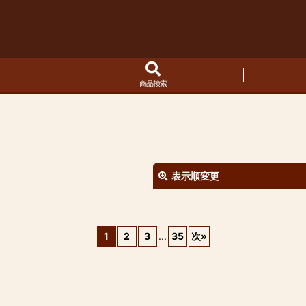
商品検索
表示順変更
1
2
3
...
35
次
»
絞り込む