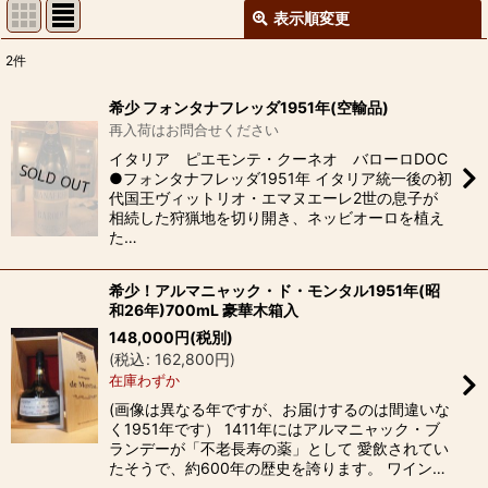
表示順変更
閉じる
2
件
表示数
:
希少 フォンタナフレッダ1951年(空輸品)
再入荷はお問合せください
並び順
:
イタリア ピエモンテ・クーネオ バローロDOC
●フォンタナフレッダ1951年 イタリア統一後の初
代国王ヴィットリオ・エマヌエーレ2世の息子が
絞り込む
相続した狩猟地を切り開き、ネッビオーロを植え
た…
希少！アルマニャック・ド・モンタル1951年(昭
和26年)700mL 豪華木箱入
148,000
円
(税別)
(
税込
:
162,800
円
)
在庫わずか
(画像は異なる年ですが、お届けするのは間違いな
く1951年です） 1411年にはアルマニャック・ブ
ランデーが「不老長寿の薬」として 愛飲されてい
たそうで、約600年の歴史を誇ります。 ワイン…