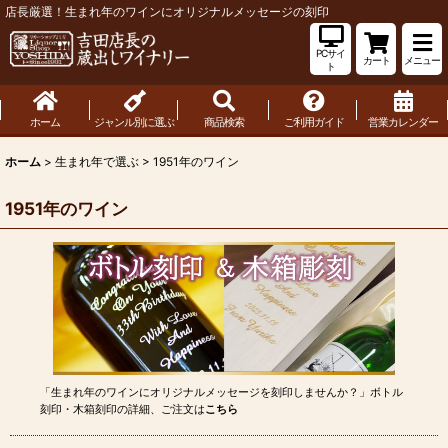
店長厳選！生まれ年のワインにオリジナルメッセージの刻印
PCサイ
カート
メニュー
ト
ホーム
ジャンル別に選ぶ
商品検索
ご利用ガイド
営業カレンダー
ホーム
>
生まれ年で選ぶ
>
1951年のワイン
1951年のワイン
「生まれ年のワインにオリジナルメッセージを刻印しませんか？」ボトル
刻印・木箱刻印の詳細、ご注文は
こちら