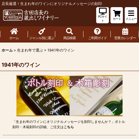
店長厳選！生まれ年のワインにオリジナルメッセージの刻印
PCサイ
カート
メニュー
ト
ホーム
ジャンル別に選ぶ
商品検索
ご利用ガイド
営業カレンダー
ホーム
>
生まれ年で選ぶ
>
1941年のワイン
1941年のワイン
「生まれ年のワインにオリジナルメッセージを刻印しませんか？」ボトル
刻印・木箱刻印の詳細、ご注文は
こちら