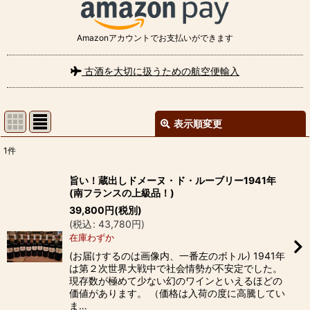
Amazonアカウントでお支払いができます
古酒を大切に扱うための航空便輸入
表示順変更
閉じる
1
件
表示数
:
旨い！蔵出しドメーヌ・ド・ルーブリー1941年
(南フランスの上級品！)
並び順
:
39,800
円
(税別)
(
税込
:
43,780
円
)
在庫わずか
絞り込む
(お届けするのは画像内、一番左のボトル) 1941年
は第２次世界大戦中で社会情勢が不安定でした。
現存数が極めて少ない幻のワインといえるほどの
価値があります。 （価格は入荷の度に高騰してい
ま…