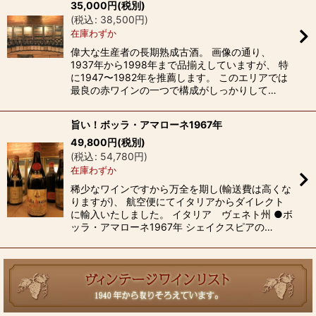
35,000
円
(税別)
(
税込
:
38,500
円
)
在庫わずか
偉大な生産者の長期熟成古酒。 画像の通り、
1937年から1998年まで品揃えしていますが、 特
に1947〜1982年を推薦します。 このエリアでは
最良の赤ワインの一つで構成がしっかりして…
旨い！ボッラ・アマローネ1967年
49,800
円
(税別)
(
税込
:
54,780
円
)
在庫わずか
稀少なワインですから万全を期し(輸送費は高くな
りますが)、 航空便にてイタリアからダイレクト
に輸入いたしました。 イタリア ヴェネト州 ●ボ
ッラ・アマローネ1967年 シェイクスピアの…