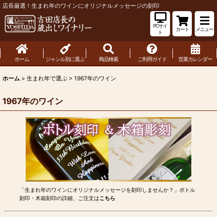
店長厳選！生まれ年のワインにオリジナルメッセージの刻印
PCサイ
カート
メニュー
ト
ホーム
ジャンル別に選ぶ
商品検索
ご利用ガイド
営業カレンダー
ホーム
>
生まれ年で選ぶ
>
1967年のワイン
1967年のワイン
「生まれ年のワインにオリジナルメッセージを刻印しませんか？」ボトル
刻印・木箱刻印の詳細、ご注文は
こちら