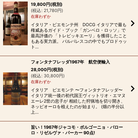
19,800
円
(税別)
並び順
:
(
税込
:
21,780
円
)
在庫わずか
絞り込む
イタリア・ピエモンテ州 DOCG イタリアで最も
権威あるガイド・ブック「ガンベロ・ロッソ」で
最高評価の 「トレビッキエーリ」を獲得したこと
もある実力派。 バルバレスコの中でもプロドゥッ
ト…
フォンタナフレッダ1967年 航空便輸入
28,000
円
(税別)
(
税込
:
30,800
円
)
在庫わずか
イタリア ピエモンテ 〜フォンタナフレッダ〜
イタリア統一後の初代国王ヴィットリオ・エマヌ
エーレ2世の息子が 相続した狩猟地を切り開き、
ネッビオーロを植えたのが始まり。 (畑の半分以
上…
旨い！1967年ジャコモ・ボルゴーニョ・バロー
ロ・リゼルヴァ・パーカー 90点!