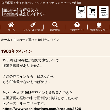
店長厳選！生まれ年のワインにオリジナルメッセージの刻印
PCサイ
カート
メニュー
ト
ホーム
ジャンル別に選ぶ
商品検索
ご利用ガイド
営業カレンダー
ホーム
>
生まれ年で選ぶ
>
1963年のワイン
1963年のワイン
1963年は現存数が極めて少ない年で
ほぼ選択肢がありません。
普通の赤ワインなら、残念ながら
もう99%飲めないものばかり…
ただ、今まで1963年ワインを多数飲んできた
吉田店長の経験の中で圧倒的に美味しかったのが
ドメーヌ・ルーブリーです。
https://www.yoshidawines.com/product/2526