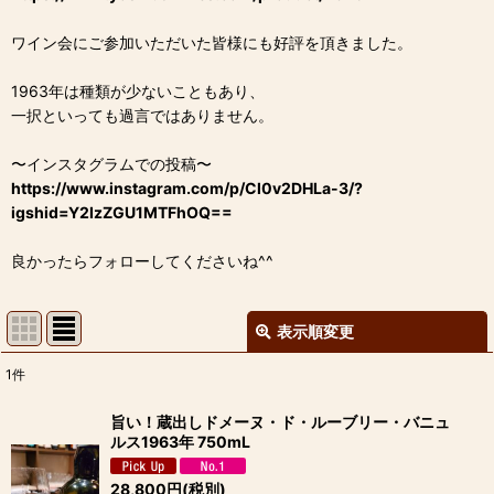
ワイン会にご参加いただいた皆様にも好評を頂きました。
1963年は種類が少ないこともあり、
一択といっても過言ではありません。
〜インスタグラムでの投稿〜
https://www.instagram.com/p/Cl0v2DHLa-3/?
igshid=Y2IzZGU1MTFhOQ==
良かったらフォローしてくださいね^^
表示順変更
閉じる
1
件
表示数
:
旨い！蔵出しドメーヌ・ド・ルーブリー・バニュ
ルス1963年 750mL
並び順
:
28,800
円
(税別)