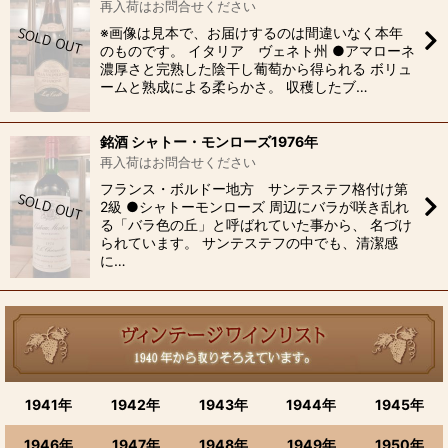
再入荷はお問合せください
※画像は見本で、お届けするのは間違いなく本年
のものです。 イタリア ヴェネト州 ●アマローネ
濃厚さと完熟した陰干し葡萄から得られる ボリュ
ームと熟成による柔らかさ。 収穫したブ…
銘酒 シャトー・モンローズ1976年
再入荷はお問合せください
フランス・ボルドー地方 サンテステフ格付け第
2級 ●シャトーモンローズ 周辺にバラが咲き乱れ
る「バラ色の丘」と呼ばれていた事から、 名づけ
られています。 サンテステフの中でも、清潔感
に…
1941年
1942年
1943年
1944年
1945年
1946年
1947年
1948年
1949年
1950年