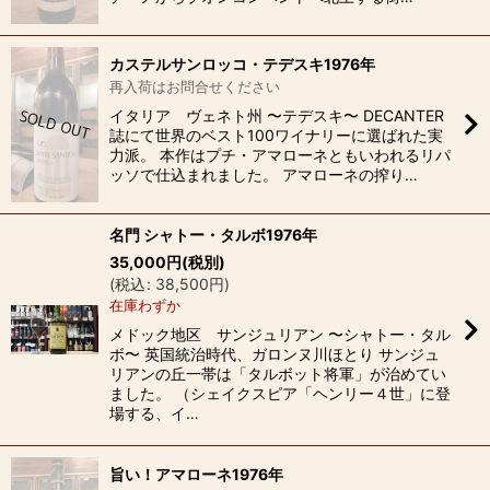
カステルサンロッコ・テデスキ1976年
再入荷はお問合せください
イタリア ヴェネト州 〜テデスキ〜 DECANTER
誌にて世界のベスト100ワイナリーに選ばれた実
力派。 本作はプチ・アマローネともいわれるリパ
ッソで仕込まれました。 アマローネの搾り…
名門 シャトー・タルボ1976年
35,000
円
(税別)
(
税込
:
38,500
円
)
在庫わずか
メドック地区 サンジュリアン 〜シャトー・タル
ボ〜 英国統治時代、ガロンヌ川ほとり サンジュ
リアンの丘一帯は「タルボット将軍」が治めてい
ました。 （シェイクスピア「ヘンリー４世」に登
場する、イ…
旨い！アマローネ1976年