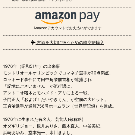
Amazonアカウントでお支払いができます
古酒を大切に扱うための航空便輸入
1976年（昭和51年）の出来事
モントリオールオリンピックでコマネチ選手が10点満点、
ロッキード事件にて田中角栄前首相が逮捕され
「記憶にございません」が流行語に。
アントニオ猪木とモハメド・アリによる一戦。
子門正人「およげ！たいやきくん」が空前の大ヒット。
王貞治選手が通算756号ホームラン（世界新記録）を達成。
1976年に生まれた有名人、芸能人(敬称略)
オダギリジョー、観月ありさ、藤木直人、中谷美紀、
浜崎あゆみ、堂本光一、氷川きよし、