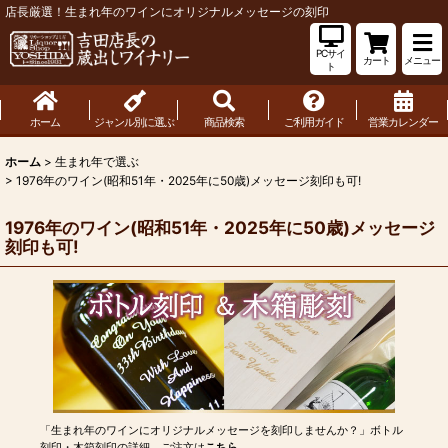
店長厳選！生まれ年のワインにオリジナルメッセージの刻印
PCサイ
カート
メニュー
ト
ホーム
ジャンル別に選ぶ
商品検索
ご利用ガイド
営業カレンダー
ホーム
>
生まれ年で選ぶ
>
1976年のワイン(昭和51年・2025年に50歳)メッセージ刻印も可!
1976年のワイン(昭和51年・2025年に50歳)メッセージ
刻印も可!
「生まれ年のワインにオリジナルメッセージを刻印しませんか？」ボトル
刻印・木箱刻印の詳細、ご注文は
こちら