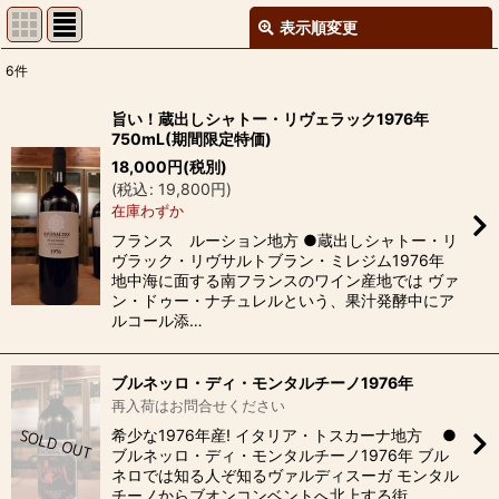
表示順変更
閉じる
6
件
表示数
:
旨い！蔵出しシャトー・リヴェラック1976年
750mL(期間限定特価)
並び順
:
18,000
円
(税別)
(
税込
:
19,800
円
)
在庫わずか
絞り込む
フランス ルーション地方 ●蔵出しシャトー・リ
ヴラック・リヴサルトブラン・ミレジム1976年
地中海に面する南フランスのワイン産地では ヴァ
ン・ドゥー・ナチュレルという、果汁発酵中にア
ルコール添…
ブルネッロ・ディ・モンタルチーノ1976年
再入荷はお問合せください
希少な1976年産! イタリア・トスカーナ地方 ●
ブルネッロ・ディ・モンタルチーノ1976年 ブル
ネロでは知る人ぞ知るヴァルディスーガ モンタル
チーノからブオンコンベントへ北上する街…