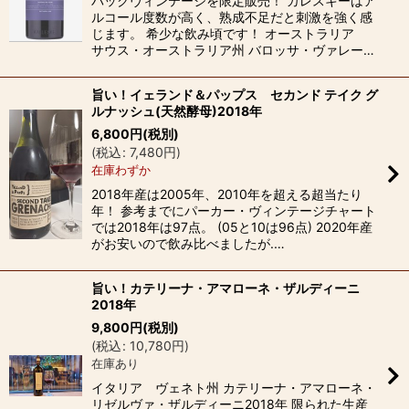
バックヴィンテージを限定販売！ カレスキーはア
ルコール度数が高く、熟成不足だと刺激を強く感
じます。 希少な飲み頃です！ オーストラリア
サウス・オーストラリア州 バロッサ・ヴァレー…
旨い！イェランド＆パップス セカンド テイク グ
ルナッシュ(天然酵母)2018年
6,800
円
(税別)
(
税込
:
7,480
円
)
在庫わずか
2018年産は2005年、2010年を超える超当たり
年！ 参考までにパーカー・ヴィンテージチャート
では2018年は97点。 (05と10は96点) 2020年産
がお安いので飲み比べましたが.…
旨い！カテリーナ・アマローネ・ザルディーニ
2018年
9,800
円
(税別)
(
税込
:
10,780
円
)
在庫あり
イタリア ヴェネト州 カテリーナ・アマローネ・
リゼルヴァ・ザルディーニ2018年 限られた生産