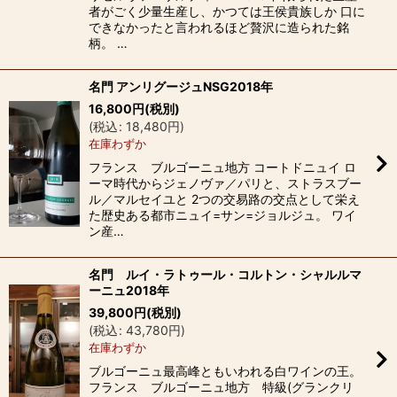
者がごく少量生産し、かつては王侯貴族しか 口に
できなかったと言われるほど贅沢に造られた銘
柄。 …
名門 アンリグージュNSG2018年
16,800
円
(税別)
(
税込
:
18,480
円
)
在庫わずか
フランス ブルゴーニュ地方 コートドニュイ ロ
ーマ時代からジェノヴァ／パリと、ストラスブー
ル／マルセイユと 2つの交易路の交点として栄え
た歴史ある都市ニュイ=サン=ジョルジュ。 ワイ
ン産…
名門 ルイ・ラトゥール・コルトン・シャルルマ
ーニュ2018年
39,800
円
(税別)
(
税込
:
43,780
円
)
在庫わずか
ブルゴーニュ最高峰ともいわれる白ワインの王。
フランス ブルゴーニュ地方 特級(グランクリ