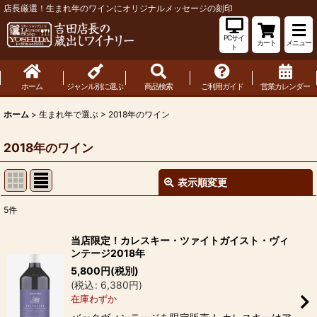
店長厳選！生まれ年のワインにオリジナルメッセージの刻印
PCサイ
カート
メニュー
ト
ホーム
ジャンル別に選ぶ
商品検索
ご利用ガイド
営業カレンダー
ホーム
>
生まれ年で選ぶ
>
2018年のワイン
2018年のワイン
表示順変更
閉じる
5
件
表示数
:
当店限定！カレスキー・ツァイトガイスト・ヴィ
ンテージ2018年
並び順
:
5,800
円
(税別)
(
税込
:
6,380
円
)
在庫わずか
絞り込む