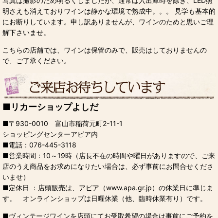
写真は撮影のため明るくしましたが、通常は入出庫時を除き、LED照
明さえも消えておりワインは静かな環境で熟成中。。。 見学も基本的
にお断りしています。申し訳ありませんが、ワインのためと思いご理
解下さいませ。
こちらの店舗では、ワインは保管のみで、販売はしておりませんの
で、ご了承ください。
■
リカーショップよしだ
■
〒930-0010 富山市稲荷元町2-11-1
ショッピングセンターアピア内
■
電話：076-445-3118
■
営業時間：10～19時（店長不在の時間や曜日がありますので、ご来
店のうえ商品をお求めになりたい場合は、必ず事前にお問合せくださ
いませ）
■
定休日 ：店頭販売は、アピア（www.apa.gr.jp）の休業日に準じま
す。 オンラインショップは日曜休業（他、臨時休業有り）です。
■
ヴィンテージワインを店頭にてお受取希望の場合は事前にご予約を