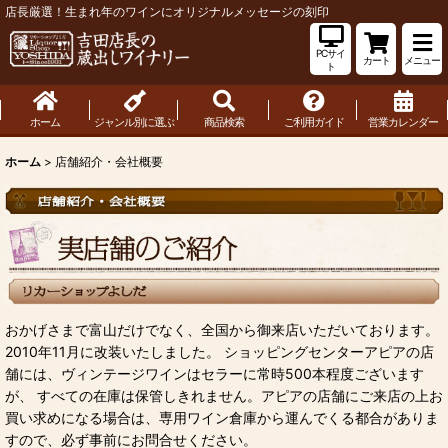
店長厳選！生まれ年のワインにオリジナルメッセージの刻印
PCサイ
カート
メニュー
ト
ホーム
ジャンル別に選ぶ
商品検索
ご利用ガイド
営業カレンダー
ホーム
>
店舗紹介・会社概要
おかげさまで富山だけでなく、全国から御来店いただいております。
2010年11月に改装いたしました。 ショッピングセンターアピアの店
舗には、ヴィンテージワインはセラーに常時500本程度ございます
が、 すべての在庫は保管しきれません。アピアの店舗にご来店の上お
買い求めになる場合は、専用ワイン倉庫から運んでくる都合がありま
すので、必ず事前にお問合せください。