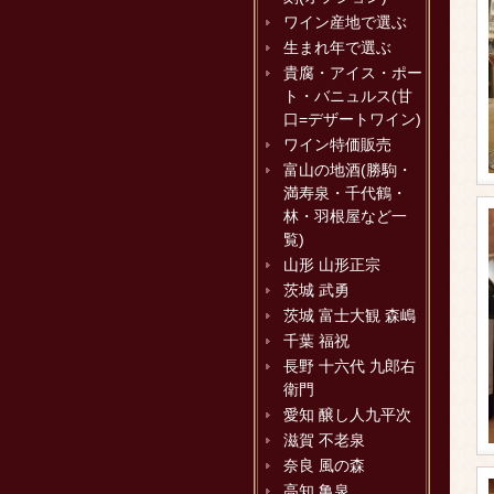
ワイン産地で選ぶ
生まれ年で選ぶ
貴腐・アイス・ポー
ト・バニュルス(甘
口=デザートワイン)
ワイン特価販売
富山の地酒(勝駒・
満寿泉・千代鶴・
林・羽根屋など一
覧)
山形 山形正宗
茨城 武勇
茨城 富士大観 森嶋
千葉 福祝
長野 十六代 九郎右
衛門
愛知 醸し人九平次
滋賀 不老泉
奈良 風の森
高知 亀泉