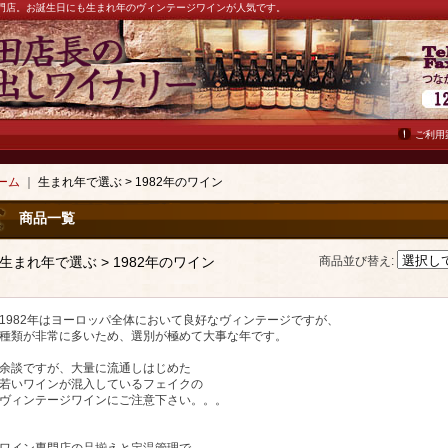
ン専門店。お誕生日にも生まれ年のヴィンテージワインが人気です。
ご利用
ーム
｜
生まれ年で選ぶ > 1982年のワイン
商品一覧
生まれ年で選ぶ > 1982年のワイン
商品並び替え
:
1982年はヨーロッパ全体において良好なヴィンテージですが、
種類が非常に多いため、選別が極めて大事な年です。
余談ですが、大量に流通しはじめた
若いワインが混入しているフェイクの
ヴィンテージワインにご注意下さい。。。