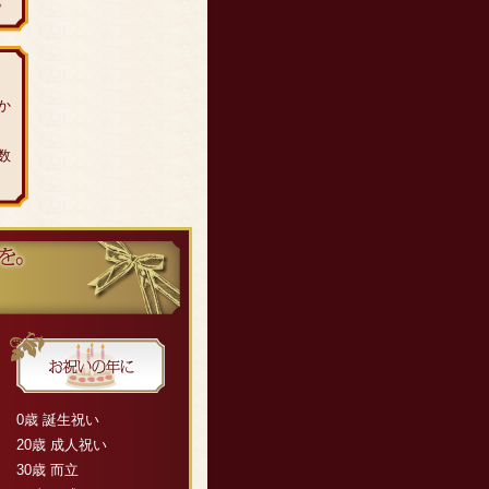
。
か
数
0歳 誕生祝い
20歳 成人祝い
30歳 而立