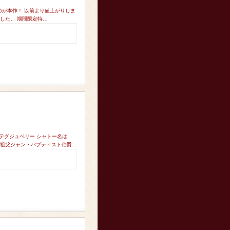
のが本作！ 以前より値上がりしま
した。 期間限定特…
テグジュペリー シャトー名は
曽祖父ジャン・バプティスト伯爵…