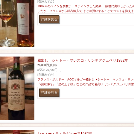
[在庫わずか]
1982年のワインを多数テースティングした結果、 抜群に美味しかった
したが、フランスから独占輸入で まとめ買いすることでコストを抑えま
蔵出し！シャトー・マレスコ・サンテグジュペリ1982年
26,800円
(税別)
(税込
:
29,480円～)
[在庫わずか]
フランス・ボルドー AOCマルゴー格付け ●シャトー・マレスコ・サン
「夜間飛行」「星の王子様」などの作品で名高い サンテグジュペリの
シャトー・ラ・ラギューヌ1982年