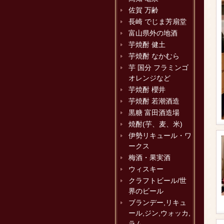
佐賀 万齢
長崎 でじま芳扇堂
富山県外の地酒
芋焼酎 健土
芋焼酎 なかむら
芋 国分 フラミンゴ
オレンジなど
芋焼酎 櫻井
芋焼酎 若潮酒造
黒糖 富田酒造場
焼酎(芋、麦、米)
伊勢リキュール・ワ
ークス
梅酒・果実酒
ウィスキー
クラフトビール/世
界のビール
ブランデー,リキュ
ール,ジン,ウォッカ,
ラム