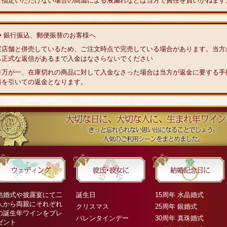
ご指定いただけない場合の高温による液漏れなどは当方で責任を負いかねます
◆ 銀行振込、郵便振替のお客様へ
実店舗と併売しているため、ご注文時点で完売している場合があります。当方
ら正式な返信があるまで入金はなさらないでください
※万が一、在庫切れの商品に対して入金なさった場合は当方が返金に要する手
料を引いての返金となります。
結婚式や披露宴にて二
誕生日
15周年 水晶婚式
人から両親にそれぞれ
クリスマス
25周年 銀婚式
の誕生年ワインをプレ
バレンタインデー
30周年 真珠婚式
ゼント