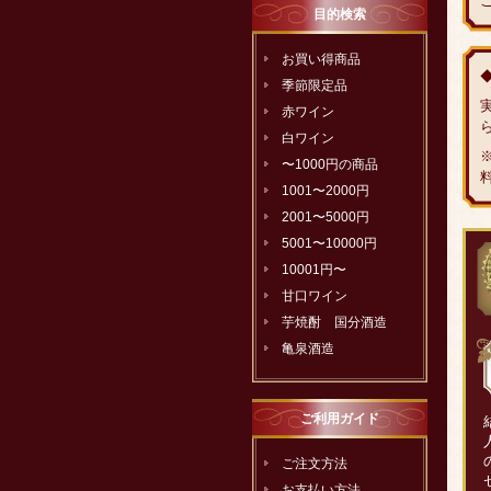
目的検索
お買い得商品
季節限定品
赤ワイン
白ワイン
〜1000円の商品
1001〜2000円
2001〜5000円
5001〜10000円
10001円〜
甘口ワイン
芋焼酎 国分酒造
亀泉酒造
ご利用ガイド
ご注文方法
お支払い方法