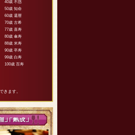
40歳 不惑
50歳 知命
60歳 還暦
70歳 古希
77歳 喜寿
80歳 傘寿
88歳 米寿
90歳 卒寿
99歳 白寿
100歳 百寿
できます。