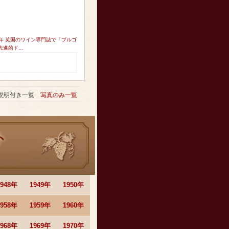
2年 英国のワイン専門誌で「ブルゴ
先進的ド…
説明付き一覧
写真のみ一覧
1948年
1949年
1950年
1958年
1959年
1960年
1968年
1969年
1970年