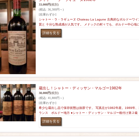
33,000円
(税別)
(税込
:
36,300円～)
[在庫わずか]
シャトー・ラ・ラギューヌ Chateau La Lagune 古典的なボルド
質と 十分な熟成感が人気です。 メドックの村々でも、ボルドー中心地
蔵出し！シャトー・ディッサン・マルゴー1982年
38,000円
(税別)
(税込
:
41,800円～)
[在庫わずか]
希少な蔵出し品で保存状態は抜群です。 写真左が1982年産。1989年、
ランス ボルドー地方 ●シャトー・ディッサン・マルゴー格付け第２級