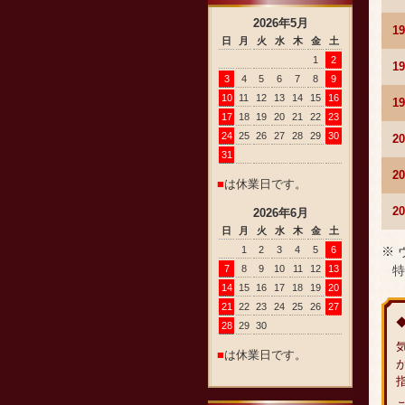
2026
年
5
月
1
日
月
火
水
木
金
土
1
2
1
3
4
5
6
7
8
9
10
11
12
13
14
15
16
1
17
18
19
20
21
22
23
24
25
26
27
28
29
30
2
31
2
■
は休業日です。
2
2026
年
6
月
日
月
火
水
木
金
土
※
1
2
3
4
5
6
特
7
8
9
10
11
12
13
14
15
16
17
18
19
20
21
22
23
24
25
26
27
28
29
30
■
は休業日です。