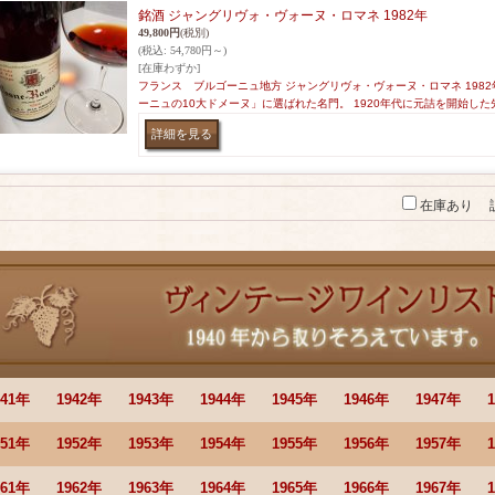
銘酒 ジャングリヴォ・ヴォーヌ・ロマネ 1982年
49,800円
(税別)
(税込
:
54,780円～)
[在庫わずか]
フランス ブルゴーニュ地方 ジャングリヴォ・ヴォーヌ・ロマネ 198
ーニュの10大ドメーヌ」に選ばれた名門。 1920年代に元詰を開始した
在庫あり
941年
1942年
1943年
1944年
1945年
1946年
1947年
951年
1952年
1953年
1954年
1955年
1956年
1957年
961年
1962年
1963年
1964年
1965年
1966年
1967年