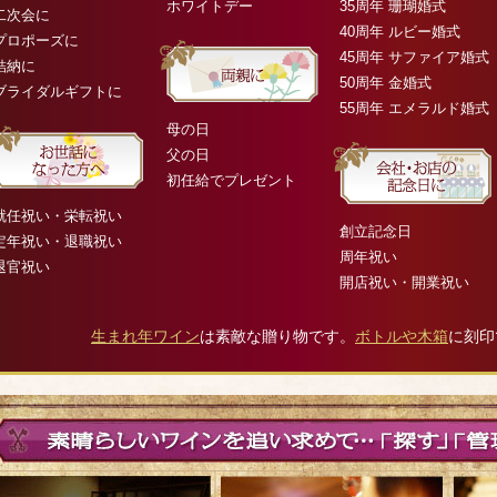
ホワイトデー
35周年 珊瑚婚式
二次会に
40周年 ルビー婚式
プロポーズに
45周年 サファイア婚式
結納に
50周年 金婚式
ブライダルギフトに
55周年 エメラルド婚式
母の日
父の日
初任給でプレゼント
就任祝い・栄転祝い
創立記念日
定年祝い・退職祝い
周年祝い
退官祝い
開店祝い・開業祝い
生まれ年ワイン
は素敵な贈り物です。
ボトルや木箱
に刻印