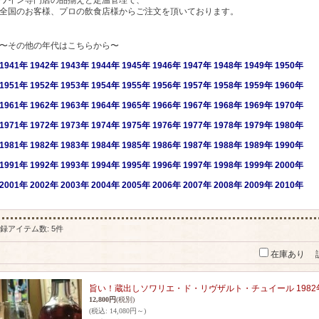
ワイン専門店の品揃えと定温管理で、
全国のお客様、プロの飲食店様からご注文を頂いております。
〜その他の年代はこちらから〜
1941年
1942年
1943年
1944年
1945年
1946年
1947年
1948年
1949年
1950年
1951年
1952年
1953年
1954年
1955年
1956年
1957年
1958年
1959年
1960年
1961年
1962年
1963年
1964年
1965年
1966年
1967年
1968年
1969年
1970年
1971年
1972年
1973年
1974年
1975年
1976年
1977年
1978年
1979年
1980年
1981年
1982年
1983年
1984年
1985年
1986年
1987年
1988年
1989年
1990年
1991年
1992年
1993年
1994年
1995年
1996年
1997年
1998年
1999年
2000年
2001
年
2002年
2003年
2004年
2005年
2006年
2007年
2008年
2009年
2010年
録アイテム数
:
5件
在庫あり
旨い！蔵出しソワリエ・ド・リヴザルト・チュイール 1982年 
12,800円
(税別)
(税込
:
14,080円～)