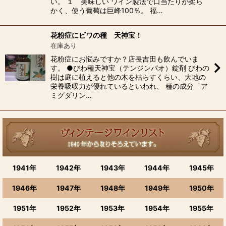
い。 １ 美味しい ワイン製法で口当たりが柔ら
かく、使う葡萄は巨峰100％。 福…
花粉症にビワの種 天神宝！
在庫あり
花粉症にお悩みですか？店長吉田も飲んでいま
す。 ●びわ種天神宝（テンジンパオ）錠剤 びわの
樹は庭に植えると他の木を枯らすくらい、大地の
栄養吸収力が優れているといわれ、 種の成分「ア
ミグダリン…
1941年
1942年
1943年
1944年
1945年
1946年
1947年
1948年
1949年
1950年
1951年
1952年
1953年
1954年
1955年