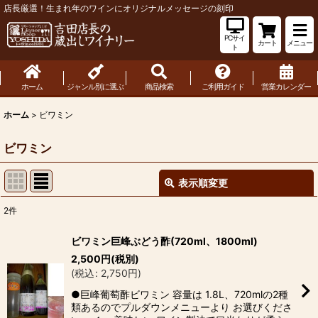
店長厳選！生まれ年のワインにオリジナルメッセージの刻印
PCサイ
カート
メニュー
ト
ホーム
ジャンル別に選ぶ
商品検索
ご利用ガイド
営業カレンダー
ホーム
>
ビワミン
ビワミン
表示順変更
閉じる
2
件
表示数
:
ビワミン巨峰ぶどう酢(720ml、1800ml)
2,500
円
(税別)
並び順
:
(
税込
:
2,750
円
)
●巨峰葡萄酢ビワミン 容量は 1.8L、720mlの2種
絞り込む
類あるのでプルダウンメニューより お選びくださ