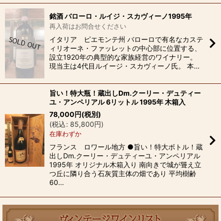
銘酒 バローロ・ルイジ・スカヴィーノ1995年
再入荷はお問合せください
イタリア ピエモンテ州 バローロで有名なカステ
ィリオーネ・ファッレットの中心部に位置する、
設立1920年の典型的な家族経営のワイナリー。
現当主は4代目ルイージ・スカヴィーノ氏。 本…
旨い！特大瓶！蔵出しDm.クーリー・デュティー
ユ・アンペリアル 6リットル 1995年 木箱入
78,000
円
(税別)
(
税込
:
85,800
円
)
在庫わずか
フランス ロワール地方 ●旨い！特大ボトル！蔵
出しDm.クーリー・デュティーユ・アンペリアル
1995年 オリジナル木箱入り 南向きで城が聳え立
つ丘に隣り合う石灰質主体の畑であり 平均樹齢
60…