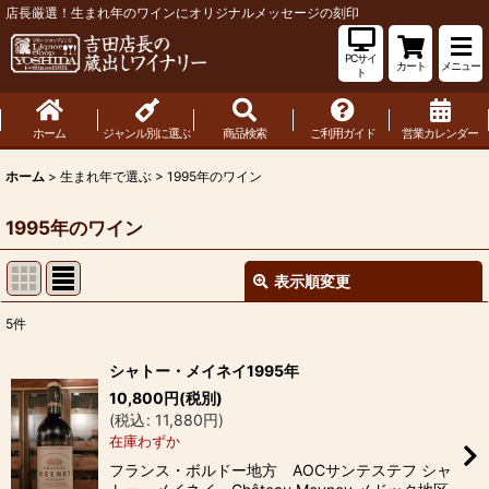
店長厳選！生まれ年のワインにオリジナルメッセージの刻印
PCサイ
カート
メニュー
ト
ホーム
ジャンル別に選ぶ
商品検索
ご利用ガイド
営業カレンダー
ホーム
>
生まれ年で選ぶ
>
1995年のワイン
1995年のワイン
表示順変更
閉じる
5
件
表示数
:
シャトー・メイネイ1995年
10,800
円
(税別)
並び順
:
(
税込
:
11,880
円
)
在庫わずか
絞り込む
フランス・ボルドー地方 AOCサンテステフ シャ