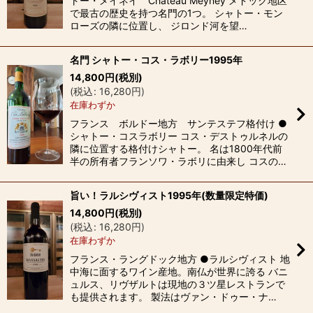
トー・メイネイ Château Meyney メドック地区
で最古の歴史を持つ名門の1つ。 シャトー・モン
ローズの隣に位置し、 ジロンド河を望…
名門 シャトー・コス・ラボリー1995年
14,800
円
(税別)
(
税込
:
16,280
円
)
在庫わずか
フランス ボルドー地方 サンテステフ格付け ●
シャトー・コスラボリー コス・デストゥルネルの
隣に位置する格付けシャトー。 名は1800年代前
半の所有者フランソワ・ラボリに由来し コスの…
旨い！ラルシヴィスト1995年(数量限定特価)
14,800
円
(税別)
(
税込
:
16,280
円
)
在庫わずか
フランス・ラングドック地方 ●ラルシヴィスト 地
中海に面するワイン産地。南仏が世界に誇る バニ
ュルス、リヴザルトは現地の３ツ星レストランで
も提供されます。 製法はヴァン・ドゥー・ナ…