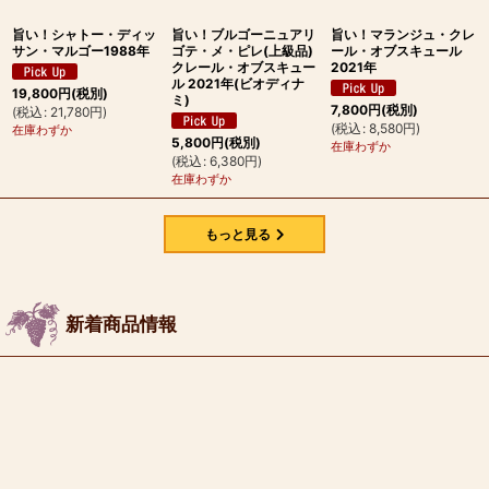
旨い！シャトー・ディッ
旨い！ブルゴーニュアリ
旨い！マランジュ・クレ
サン・マルゴー1988年
ゴテ・メ・ピレ(上級品)
ール・オブスキュール
クレール・オブスキュー
2021年
ル 2021年(ビオディナ
19,800
円
(税別)
ミ)
7,800
円
(税別)
(
税込
:
21,780
円
)
(
税込
:
8,580
円
)
在庫わずか
5,800
円
(税別)
在庫わずか
(
税込
:
6,380
円
)
在庫わずか
もっと見る
新着商品情報