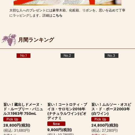
大切な人へのプレゼントには豪華木箱、化粧箱、リボンを。思いを込めて丁寧
にラッピングします。詳細は
こちら
月間ランキング
No.1
No.2
No.3
旨い！蔵出しドメーヌ・
旨い！コートロティ・ブ
旨い！ムルソー・オスピ
ド・ルーブリー・バニュ
イヨ・サロモン2016年
ス・ド・ボーヌ2003年
ルス1963年 750mL
(ナチュラルワイン)ビオ
(白ワイン)
ディナミ
28,800
円
(税別)
24,800
円
(税別)
9,800
円
(税別)
(
税込
:
31,680
円
)
(
税込
:
27,280
円
)
(
税込
:
10,780
円
)