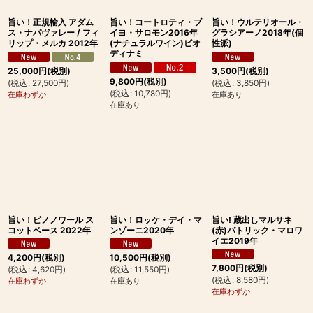
旨い！正規輸入 アダム
旨い！コートロティ・ブ
旨い！ウルテリオール・
ス・ナパヴァレー / フィ
イヨ・サロモン2016年
グラシアーノ2018年(個
リップ・メルカ 2012年
(ナチュラルワイン)ビオ
性派)
ディナミ
25,000
円
(税別)
3,500
円
(税別)
9,800
円
(税別)
(
税込
:
27,500
円
)
(
税込
:
3,850
円
)
(
税込
:
10,780
円
)
在庫わずか
在庫あり
在庫あり
旨い！ピノノワール ス
旨い！ロッケ・デイ・マ
旨い! 蔵出しマルサネ
コットベース 2022年
ンゾーニ2020年
(赤)パトリック・マロワ
イエ2019年
4,200
円
(税別)
10,500
円
(税別)
7,800
円
(税別)
(
税込
:
4,620
円
)
(
税込
:
11,550
円
)
(
税込
:
8,580
円
)
在庫わずか
在庫あり
在庫わずか