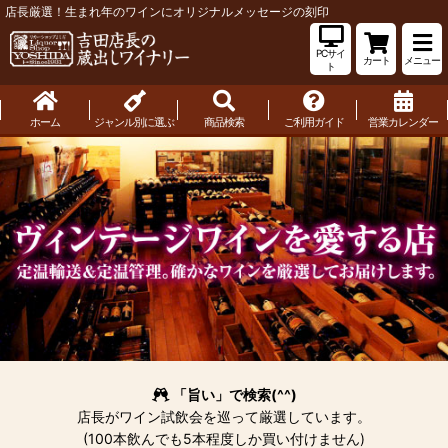
店長厳選！生まれ年のワインにオリジナルメッセージの刻印
PCサイ
カート
メニュー
ト
ホーム
ジャンル別に選ぶ
商品検索
ご利用ガイド
営業カレンダー
「旨い」で検索(^^)
店長がワイン試飲会を巡って厳選しています。
(100本飲んでも5本程度しか買い付けません)