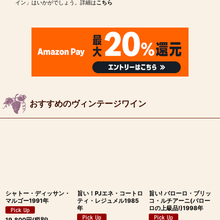
イン」はいかがでしょう。詳細は
こちら
おすすめのヴィンテージワイン
シャトー・ディッサン・
旨い！PJエネ・コートロ
旨い! バローロ・ブリッ
マルゴー1991年
ティ・レジュメル1985
コ・ルチアーニ(バロー
年
ロの上級品!)1998年
19,800
円
(税別)