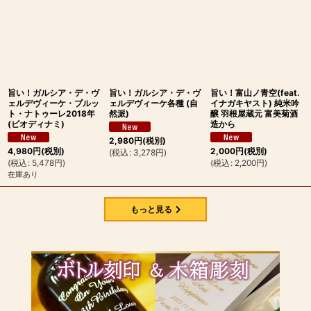
旨い！ガルシア・デ・ヴ
旨い！ガルシア・デ・ヴ
旨い！富山ノ青空(feat.
ェルデヴィーケ・ブルッ
ェルデヴィーケ各種 (自
イナガキヤスト) 純米吟
ト・ナトゥーレ2018年
然派)
醸 羽根屋蔵元 富美菊酒
(ビオディナミ)
造から
2,980
円
(税別)
4,980
円
(税別)
2,000
円
(税別)
(
税込
:
3,278
円
)
(
税込
:
5,478
円
)
(
税込
:
2,200
円
)
在庫あり
もっと見る