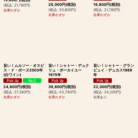
28,000
円
(税別)
19,800
円
(税別)
(
税込
:
21,780
円
)
(
税込
:
30,800
円
)
(
税込
:
21,780
円
)
在庫わずか
在庫わずか
在庫わずか
旨い！ムルソー・オスピ
旨い！シャトー・デュク
旨い！シャトー・グラン
ス・ド・ボーヌ2003年
リュ・ボーカイユー
ピュイ・デュカス1989
(白ワイン)
1975年
年
24,800
円
(税別)
39,800
円
(税別)
22,000
円
(税別)
(
税込
:
27,280
円
)
(
税込
:
43,780
円
)
(
税込
:
24,200
円
)
在庫わずか
在庫わずか
在庫あり