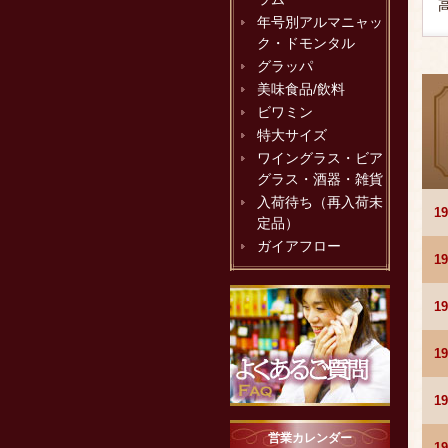
年号別アルマニャッ
ク・ドモンタル
グラッパ
美味食品/飲料
ビワミン
特大サイズ
ワイングラス・ビア
グラス・酒器・雑貨
入荷待ち（再入荷未
1
定品）
ガイアフロー
1
1
1
1
営業カレンダー
1