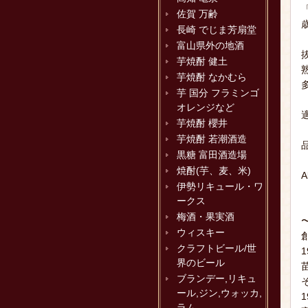
佐賀 万齢
長崎 でじま芳扇堂
富山県外の地酒
芋焼酎 健土
芋焼酎 なかむら
芋 国分 フラミンゴ
オレンジなど
芋焼酎 櫻井
芋焼酎 若潮酒造
黒糖 富田酒造場
焼酎(芋、麦、米)
A
伊勢リキュール・ワ
ークス
梅酒・果実酒
ウィスキー
クラフトビール/世
界のビール
ブランデー,リキュ
ール,ジン,ウォッカ,
ラム