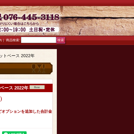
お問い合わせ
｜
商品検索
:
内
トベース 2022年
ース 2022年
)
どオプションを追加した合計金