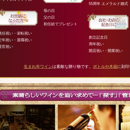
55周年 エメラルド婚式
母の日
父の日
初任給でプレゼント
就任祝い・栄転祝い
創立記念日
定年祝い・退職祝い
周年祝い
退官祝い
開店祝い・開業祝い
生まれ年ワイン
は素敵な贈り物です。
ボトルや木箱
に刻印