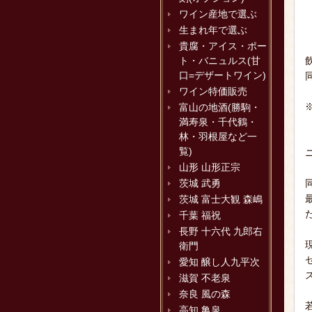
ワイン産地で選ぶ
生まれ年で選ぶ
貴腐・アイス・ポー
ト・バニュルス(甘
口=デザートワイン)
ワイン特価販売
富山の地酒(勝駒・
満寿泉・千代鶴・
林・羽根屋など一
覧)
山形 山形正宗
茨城 武勇
茨城 富士大観 森嶋
千葉 福祝
長野 十六代 九郎右
衛門
愛知 醸し人九平次
滋賀 不老泉
奈良 風の森
高知 亀泉