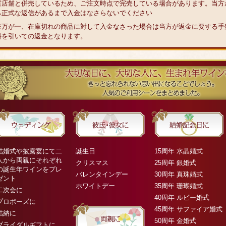
実店舗と併売しているため、ご注文時点で完売している場合があります。当方
ら正式な返信があるまで入金はなさらないでください
※万が一、在庫切れの商品に対して入金なさった場合は当方が返金に要する手
料を引いての返金となります。
結婚式や披露宴にて二
誕生日
15周年 水晶婚式
人から両親にそれぞれ
クリスマス
25周年 銀婚式
の誕生年ワインをプレ
バレンタインデー
30周年 真珠婚式
ゼント
ホワイトデー
35周年 珊瑚婚式
二次会に
40周年 ルビー婚式
プロポーズに
45周年 サファイア婚式
結納に
50周年 金婚式
ブライダルギフトに