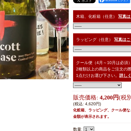
Facebookでシェア
木箱、化粧箱（任意）
写真は
ラッピング（任意）
写真はこ
クール便（4月～10月は必須
2種類以上の商品をご注文の
1点だけお選び下さい。
詳し
販売価格
:
4,200円
(税別
(税込
:
4,620円
)
化粧箱、ラッピング、クール便な
金額が表示されます。
数量
: