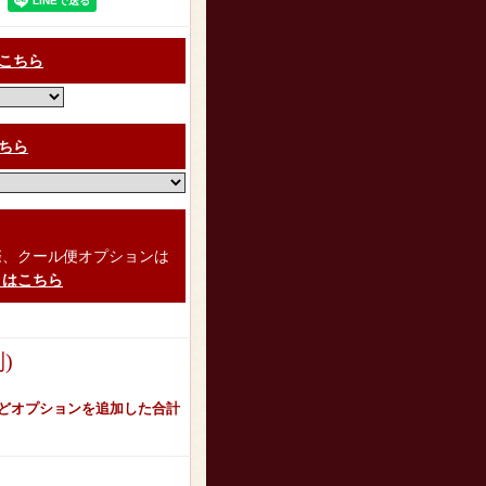
こちら
ちら
）
際、クール便オプションは
くはこちら
)
どオプションを追加した合計