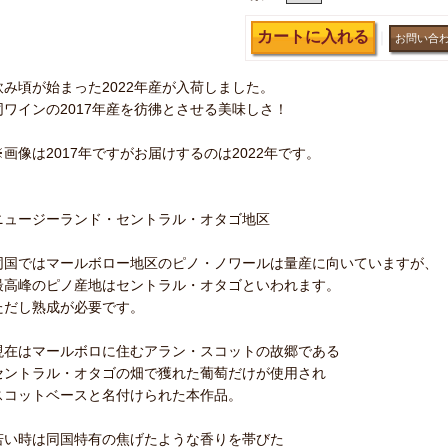
｜
飲み頃が始まった2022年産が入荷しました。
同ワインの2017年産を彷彿とさせる美味しさ！
※画像は2017年ですがお届けするのは2022年です。
ニュージーランド・セントラル・オタゴ地区
同国ではマールボロー地区のピノ・ノワールは量産に向いていますが、
最高峰のピノ産地はセントラル・オタゴといわれます。
ただし熟成が必要です。
現在はマールボロに住むアラン・スコットの故郷である
セントラル・オタゴの畑で獲れた葡萄だけが使用され
スコットベースと名付けられた本作品。
若い時は同国特有の焦げたような香りを帯びた