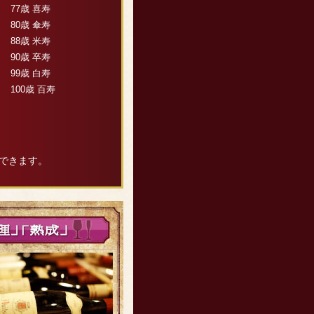
77歳 喜寿
80歳 傘寿
88歳 米寿
90歳 卒寿
99歳 白寿
100歳 百寿
できます。