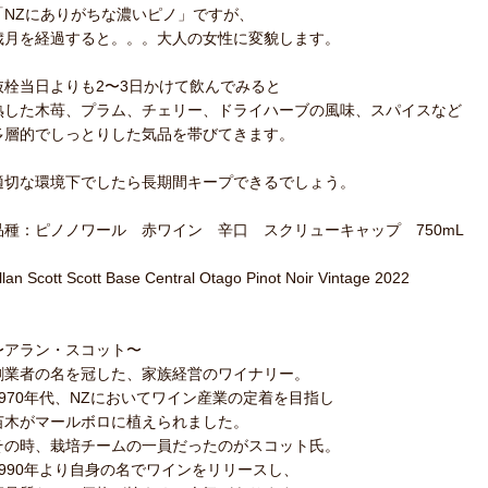
「NZにありがちな濃いピノ」ですが、
歳月を経過すると。。。大人の女性に変貌します。
抜栓当日よりも2〜3日かけて飲んでみると
熟した木苺、プラム、チェリー、ドライハーブの風味、スパイスなど
多層的でしっとりした気品を帯びてきます。
適切な環境下でしたら長期間キープできるでしょう。
品種：ピノノワール 赤ワイン 辛口 スクリューキャップ 750mL
llan Scott Scott Base Central Otago Pinot Noir Vintage 2022
〜アラン・スコット〜
創業者の名を冠した、家族経営のワイナリー。
1970年代、NZにおいてワイン産業の定着を目指し
苗木がマールボロに植えられました。
その時、栽培チームの一員だったのがスコット氏。
1990年より自身の名でワインをリリースし、