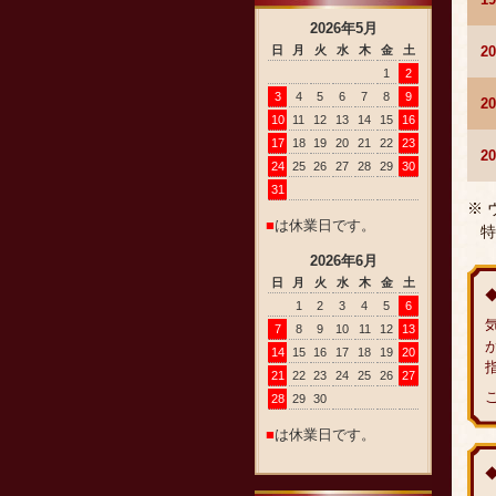
2026
年
5
月
2
日
月
火
水
木
金
土
1
2
3
4
5
6
7
8
9
2
10
11
12
13
14
15
16
17
18
19
20
21
22
23
2
24
25
26
27
28
29
30
31
※
■
は休業日です。
特
2026
年
6
月
日
月
火
水
木
金
土
1
2
3
4
5
6
7
8
9
10
11
12
13
14
15
16
17
18
19
20
21
22
23
24
25
26
27
28
29
30
■
は休業日です。