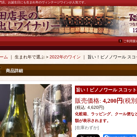
ン専門店。お誕生日にも生まれ年のヴィンテージワインが人気です。
ご利用案
ーム
｜ 生まれ年で選ぶ >
2022年のワイン
｜
旨い！ピノノワール スコッ
商品詳細
旨い！ピノノワール スコットベ
販売価格
:
4,200円
(税別
(税込
:
4,620円
)
化粧箱、ラッピング、クール便な
額が表示されます。
[在庫わずか]