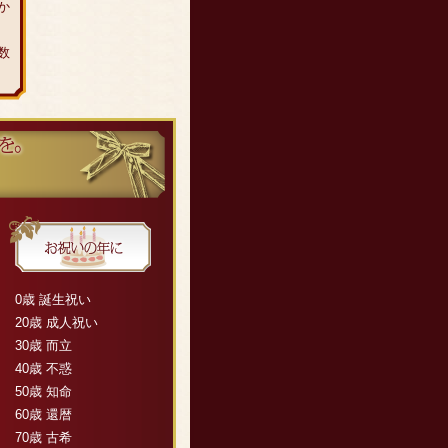
か
数
0歳 誕生祝い
20歳 成人祝い
30歳 而立
40歳 不惑
50歳 知命
60歳 還暦
70歳 古希