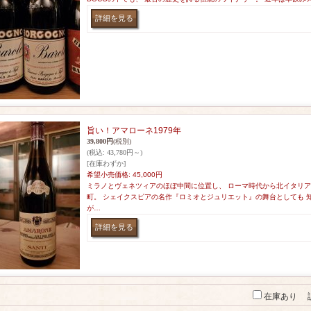
旨い！アマローネ1979年
39,800円
(税別)
(税込
:
43,780円～)
[在庫わずか]
希望小売価格
:
45,000円
ミラノとヴェネツィアのほぼ中間に位置し、 ローマ時代から北イタリ
町。 シェイクスピアの名作『ロミオとジュリエット』の舞台としても 
が…
在庫あり