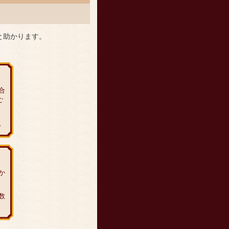
と助かります。
合
ご
。
か
数