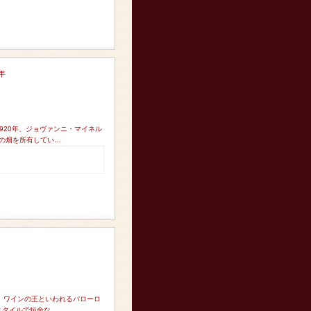
年
1920年、ジョヴァンニ・マイネル
aの畑を所有してい…
ョ ワインの王といわれるバローロ
スタイルで短命な…