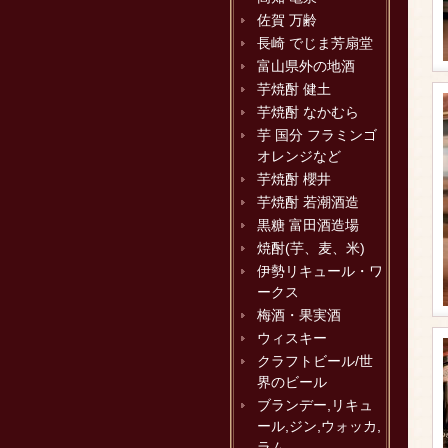
佐賀 万齢
長崎 でじま芳扇堂
富山県外の地酒
芋焼酎 健土
芋焼酎 なかむら
芋 国分 フラミンゴ
オレンジなど
芋焼酎 櫻井
芋焼酎 若潮酒造
黒糖 富田酒造場
焼酎(芋、麦、米)
伊勢リキュール・ワ
ークス
梅酒・果実酒
ウィスキー
クラフトビール/世
界のビール
ブランデー,リキュ
ール,ジン,ウォッカ,
ラム