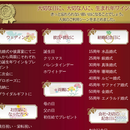
結婚式や披露宴にて二
誕生日
15周年 水晶婚式
人から両親にそれぞれ
クリスマス
25周年 銀婚式
の誕生年ワインをプレ
バレンタインデー
30周年 真珠婚式
ゼント
ホワイトデー
35周年 珊瑚婚式
二次会に
40周年 ルビー婚式
プロポーズに
45周年 サファイア婚式
結納に
50周年 金婚式
ブライダルギフトに
55周年 エメラルド婚式
母の日
父の日
初任給でプレゼント
就任祝い・栄転祝い