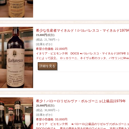
希少な生産者マイネルド！/バルバレスコ・マイネルド1979
19,800円
(税別)
(税込
:
21,780円～)
[在庫わずか]
希望小売価格
:
22,000円
イタリア・ピエモンテ州 DOCG ●バルバレスコ・マイネルド1979年 
ドによって設立。 ロッカリーニ、ネイヴェ村のコッタ、バサリンに9h
希少！バローロリゼルヴァ・ボルゴーニョ(上級品)1979年
28,000円
(税別)
(税込
:
30,800円～)
[在庫わずか]
希望小売価格
:
33,000円
イタリア ピエモンテ州 ●バローロ(上級品のリゼルヴァ)ボルゴーニ
DOCGの中でも、 最古の歴史を誇る伝統のワイナリー。 近年は早飲み