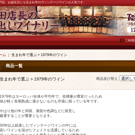
ン専門店。お誕生日にも生まれ年のヴィンテージワインが人気です。
ご利用
ーム
｜
生まれ年で選ぶ > 1979年のワイン
商品一覧
生まれ年で選ぶ > 1979年のワイン
商品並び替え
:
1979年はヨーロッパ全体が平均年で、収穫量が豊富だったため
味が軽く長期熟成に適さないものも市場に残っている年です。
やはり他の年と同様、液面や色調などに留意し
厳選することが重要となります。
30年以上経過したヴィンテージワインの中には、
若いワインを混ぜたフェイクも流通しているため