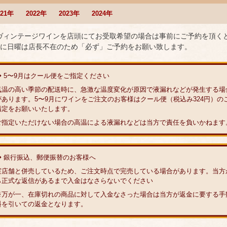
021年
2022年
2023年
2024年
 ヴィンテージワインを店頭にてお受取希望の場合は事前にご予約を頂く
に日曜は店長不在のため「必ず」ご予約をお願い致します。
◆ 5〜9月はクール便をご指定ください
気温の高い季節の配送時に、急激な温度変化が原因で液漏れなどが発生する場
があります。5〜9月にワインをご注文のお客様はクール便（税込み324円）の
指定をお願いいたします。
ご指定いただけない場合の高温による液漏れなどは当方で責任を負いかねます
◆ 銀行振込、郵便振替のお客様へ
実店舗と併売しているため、ご注文時点で完売している場合があります。当方
ら正式な返信があるまで入金はなさらないでください
※万が一、在庫切れの商品に対して入金なさった場合は当方が返金に要する手
料を引いての返金となります。