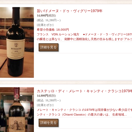
旨い!ドメーヌ・ドゥ・ヴィグリー1979年
14,800円
(税別)
(税込
:
16,280円～)
[在庫わずか]
希望小売価格
:
18,000円
フランス VDN ルーション地方 ●ドメーヌ・ド・ラ・ヴィグリー197
の醸造とは異なり、 発酵中に酒精強化し天然の甘みを残しますが アル
カステッロ・ディ・メレート・キャンティ・クラシコ1979
14,800円
(税別)
(税込
:
16,280円～)
[在庫わずか]
メレート・キャンティ・クラシコ の1979年は現存量が少ない希少品です。
ンティ・クラシコ（Chianti Classico）の最大の違いは、 生産地域…