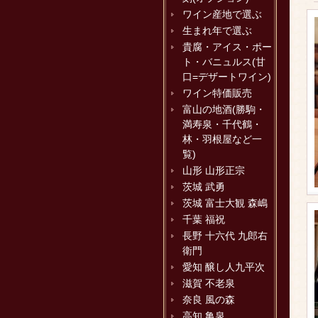
ワイン産地で選ぶ
生まれ年で選ぶ
貴腐・アイス・ポー
ト・バニュルス(甘
口=デザートワイン)
ワイン特価販売
富山の地酒(勝駒・
満寿泉・千代鶴・
林・羽根屋など一
覧)
山形 山形正宗
茨城 武勇
茨城 富士大観 森嶋
千葉 福祝
長野 十六代 九郎右
衛門
愛知 醸し人九平次
滋賀 不老泉
奈良 風の森
高知 亀泉