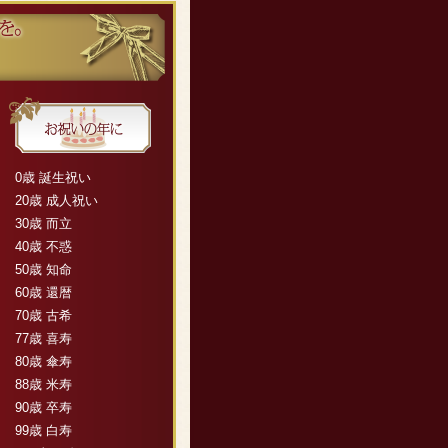
0歳 誕生祝い
20歳 成人祝い
30歳 而立
40歳 不惑
50歳 知命
60歳 還暦
70歳 古希
77歳 喜寿
80歳 傘寿
88歳 米寿
90歳 卒寿
99歳 白寿