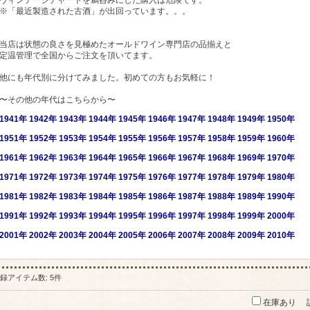
ヴィンテージチャートを鵜呑みにした購入は危険です。
※「最近製造された古酒」が出回っています。。。
当店は状態の良さを見極めたオールドワイン専門店の品揃えと
定温管理で全国からご注文を頂いてます。
他にも年代別に分けてみました。初めての方もお気軽に！
〜その他の年代はこちらから〜
1941年
1942年
1943年
1944年
1945年
1946年
1947年
1948年
1949年
1950年
1951年
1952年
1953年
1954年
1955年
1956年
1957年
1958年
1959年
1960年
1961年
1962年
1963年
1964年
1965年
1966年
1967年
1968年
1969年
1970年
1971年
1972年
1973年
1974年
1975年
1976年
1977年
1978年
1979年
1980年
1981年
1982年
1983年
1984年
1985年
1986年
1987年
1988年
1989年
1990年
1991年
1992年
1993年
1994年
1995年
1996年
1997年
1998年
1999年
2000年
2001
年
2002年
2003年
2004年
2005年
2006年
2007年
2008年
2009年
2010年
録アイテム数
:
5件
在庫あり