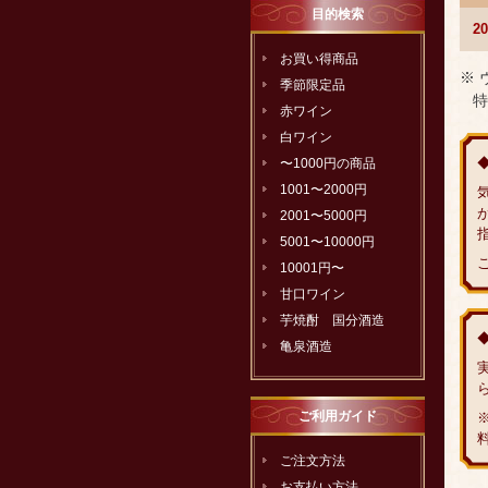
目的検索
2
お買い得商品
※
季節限定品
特
赤ワイン
白ワイン
〜1000円の商品
1001〜2000円
2001〜5000円
5001〜10000円
10001円〜
甘口ワイン
芋焼酎 国分酒造
亀泉酒造
ご利用ガイド
ご注文方法
お支払い方法