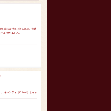
9年 南仏が世界に誇る逸品。普通
コール度数は高い…
年
 キャンティ（Chianti）とキャ