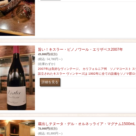
旨い！キスラー・ピノノワール・エリザベス2007年
49,800円
(税別)
(税込
:
54,780円～)
[在庫わずか]
2007年は良好なヴィンテージ。 カリフォルニア州 ソノマコースト ス
設立されたキスラー ヴィンヤーズは 1992年に全ての設備をソノマ郡
蔵出しテヌータ・デル・オルネッライア・マグナム1500mL 2
78,000円
(税別)
(税込
:
85,800円～)