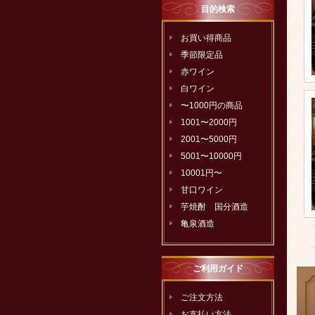
目的検索
お買い得商品
季節限定品
赤ワイン
白ワイン
〜1000円の商品
1001〜2000円
2001〜5000円
5001〜10000円
10001円〜
甘口ワイン
芋焼酎 国分酒造
亀泉酒造
ご利用ガイド
ご注文方法
お支払い方法