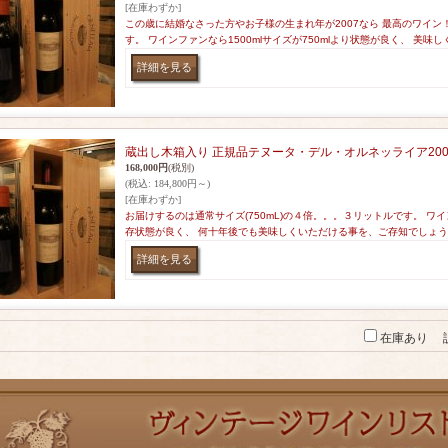
[在庫わずか]
この歳に結婚なさった方やお子様の生まれ年が2007なら 最高のワイ
す。 ワインファンなら1500mlサイズが750mlより状態が良く、 美味
蔵出し木箱入り 正規品テヌータ・デル・オルネッライア2007年
168,000円
(税別)
(税込
:
184,800円～)
[在庫わずか]
お届けするのは通常サイズ(750mL)の４倍。。。３リットルです。 
存状態が良く、 何十年後でも美味しくいただける事を、ご存知でしょう
在庫あり