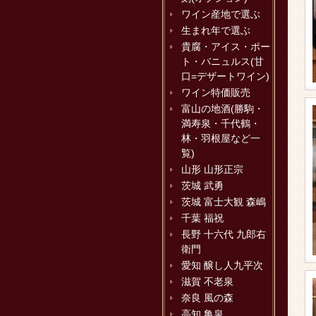
ワイン産地で選ぶ
生まれ年で選ぶ
貴腐・アイス・ポー
ト・バニュルス(甘
口=デザートワイン)
ワイン特価販売
富山の地酒(勝駒・
満寿泉・千代鶴・
林・羽根屋など一
覧)
山形 山形正宗
茨城 武勇
茨城 富士大観 森嶋
千葉 福祝
長野 十六代 九郎右
衛門
愛知 醸し人九平次
滋賀 不老泉
奈良 風の森
高知 亀泉