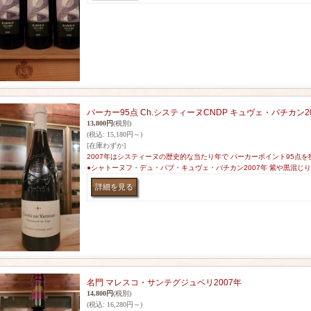
パーカー95点 Ch.システィーヌCNDP キュヴェ・バチカン2
13,800円
(税別)
(税込
:
15,180円～)
[在庫わずか]
2007年はシスティーヌの歴史的な当たり年で パーカーポイント95点を
●シャトーヌフ・デュ・パプ・キュヴェ・バチカン2007年 紫や黒混じ
名門 マレスコ・サンテグジュペリ2007年
14,800円
(税別)
(税込
:
16,280円～)