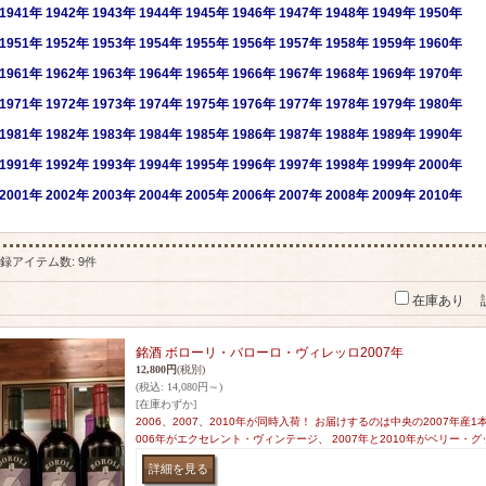
1941年
1942年
1943年
1944年
1945年
1946年
1947年
1948年
1949年
1950年
1951年
1952年
1953年
1954年
1955年
1956年
1957年
1958年
1959年
1960年
1961年
1962年
1963年
1964年
1965年
1966年
1967年
1968年
1969年
1970年
1971年
1972年
1973年
1974年
1975年
1976年
1977年
1978年
1979年
1980年
1981年
1982年
1983年
1984年
1985年
1986年
1987年
1988年
1989年
1990年
1991年
1992年
1993年
1994年
1995年
1996年
1997年
1998年
1999年
2000年
2001
年
2002年
2003年
2004年
2005年
2006年
2007年
2008年
2009年
2010年
録アイテム数
:
9件
在庫あり
銘酒 ボローリ・バローロ・ヴィレッロ2007年
12,800円
(税別)
(税込
:
14,080円～)
[在庫わずか]
2006、2007、2010年が同時入荷！ お届けするのは中央の2007年産
006年がエクセレント・ヴィンテージ、 2007年と2010年がベリー・グ