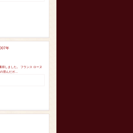
007年
獲得しました。 フランス ローヌ
りの澄んだガ…