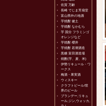
佐賀 万齢
長崎 でじま芳扇堂
富山県外の地酒
芋焼酎 健土
芋焼酎 なかむら
芋 国分 フラミンゴ
オレンジなど
芋焼酎 櫻井
芋焼酎 若潮酒造
黒糖 富田酒造場
焼酎(芋、麦、米)
伊勢リキュール・ワ
ークス
梅酒・果実酒
ウィスキー
クラフトビール/世
界のビール
ブランデー,リキュ
ール,ジン,ウォッカ,
ラム