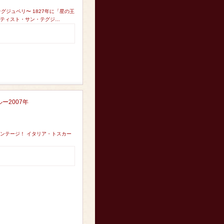
グジュペリ〜 1827年に「星の王
プティスト・サン・テグジ…
ー2007年
ンテージ！ イタリア・トスカー