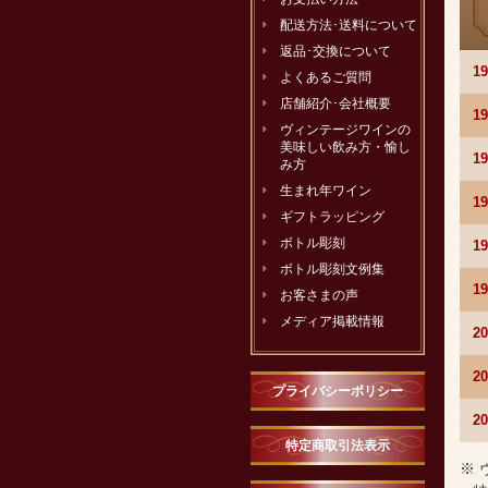
配送方法･送料について
返品･交換について
1
よくあるご質問
店舗紹介･会社概要
1
ヴィンテージワインの
美味しい飲み方・愉し
1
み方
生まれ年ワイン
1
ギフトラッピング
ボトル彫刻
1
ボトル彫刻文例集
1
お客さまの声
メディア掲載情報
2
2
プライバシーポリシー
2
特定商取引法表示
※