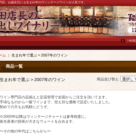
ン専門店。お誕生日にも生まれ年のヴィンテージワインが人気です。
ご利用
ーム
｜
生まれ年で選ぶ > 2007年のワイン
商品一覧
生まれ年で選ぶ > 2007年のワイン
商品並び替え
:
ワイン専門店の品揃えと定温管理で全国からご注文を頂いてます。
手頃なものから一級ワインまで、控え目な価格で設定いたしました。
初めての方もお気軽にどうぞ。
※2000年以降はヴィンテージチャートは参考程度に。
各生産者の技術が大きなウェートを占めます。
〜その他の年代はこちらから〜