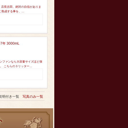
ン！店長吉田、絶対の自信がありま
しく熟成する事を、…
 3000mL
ワインファンなら大容量サイズほど保
。 こちらの３リッター…
説明付き一覧
写真のみ一覧