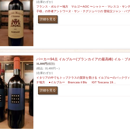
[在庫わずか]
フランス・ボルドー地方 マルゴーAOC 〜シャトー・マレスコ・サンテ
子様」の作者アントワーヌ・サン・テグジュベリの 曽祖父ジャン・バ
パーカー94点 イルブルー(ブランカイアの最高峰) イル・ブル
16,800円
(税別)
(税込
:
18,480円～)
[在庫わずか]
イタリアの中でもトップクラスの賛辞を受ける イルブルーのバックヴィ
ナ地方 ●イルブルー Brancaia il Blu IGT Toscana 19…