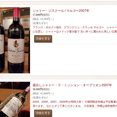
シャトー・ジスクール / マルゴー2007年
17,800円
(税別)
(税込
:
19,580円～)
[在庫わずか]
フランス・ボルドー地方 グランクリュ・クラッセ マルゴー シャトー
に位置し、シャトーはメドック最大級で 古い木々に覆われた美しい公園
蔵出しシャトー・ラ・ミッション・オーブリオン2007年
38,000円
(税別)
(税込
:
41,800円～)
[在庫わずか]
2005、2006、2007、2009年が同時入荷！ ※期間限定特価は予定
戻ります。 なにとぞご了承くださいませ。 ※北海道、沖縄は送料無料