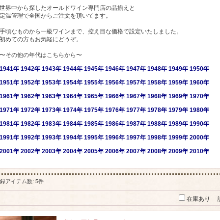
世界中から探したオールドワイン専門店の品揃えと
定温管理で全国からご注文を頂いてます。
手頃なものから一級ワインまで、控え目な価格で設定いたしました。
初めての方もお気軽にどうぞ。
〜その他の年代はこちらから〜
1941年
1942年
1943年
1944年
1945年
1946年
1947年
1948年
1949年
1950年
1951年
1952年
1953年
1954年
1955年
1956年
1957年
1958年
1959年
1960年
1961年
1962年
1963年
1964年
1965年
1966年
1967年
1968年
1969年
1970年
1971年
1972年
1973年
1974年
1975年
1976年
1977年
1978年
1979年
1980年
1981年
1982年
1983年
1984年
1985年
1986年
1987年
1988年
1989年
1990年
1991年
1992年
1993年
1994年
1995年
1996年
1997年
1998年
1999年
2000年
2001
年
2002年
2003年
2004年
2005年
2006年
2007年
2008年
2009年
2010年
録アイテム数
:
5件
在庫あり