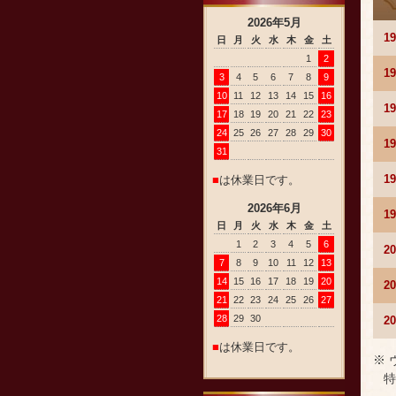
2026
年
5
月
1
日
月
火
水
木
金
土
1
2
1
3
4
5
6
7
8
9
10
11
12
13
14
15
16
1
17
18
19
20
21
22
23
24
25
26
27
28
29
30
1
31
1
■
は休業日です。
2026
年
6
月
1
日
月
火
水
木
金
土
1
2
3
4
5
6
2
7
8
9
10
11
12
13
14
15
16
17
18
19
20
2
21
22
23
24
25
26
27
28
29
30
2
■
は休業日です。
※
特