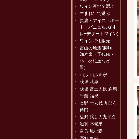
ワイン産地で選ぶ
生まれ年で選ぶ
貴腐・アイス・ポー
ト・バニュルス(甘
口=デザートワイン)
ワイン特価販売
富山の地酒(勝駒・
満寿泉・千代鶴・
林・羽根屋など一
覧)
山形 山形正宗
茨城 武勇
茨城 富士大観 森嶋
千葉 福祝
長野 十六代 九郎右
衛門
愛知 醸し人九平次
滋賀 不老泉
奈良 風の森
高知 亀泉