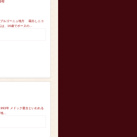
3年
 ブルゴーニュ地方 蔵出しニコ
氏は、16歳でボーヌの…
993年 メドック最古といわれる
当地…