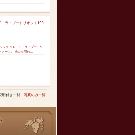
・ラ・ブードリオット199
ッシェ クロ・ド・ラ・ブードリ
ドメーヌ。 赤白を問わ…
説明付き一覧
写真のみ一覧