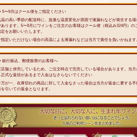
◆ 5〜9月はクール便をご指定ください
気温の高い季節の配送時に、急激な温度変化が原因で液漏れなどが発生する場
があります。5〜9月にワインをご注文のお客様はクール便（税込み324円）の
指定をお願いいたします。
ご指定いただけない場合の高温による液漏れなどは当方で責任を負いかねます
◆ 銀行振込、郵便振替のお客様へ
実店舗と併売しているため、ご注文時点で完売している場合があります。当方
ら正式な返信があるまで入金はなさらないでください
※万が一、在庫切れの商品に対して入金なさった場合は当方が返金に要する手
料を引いての返金となります。