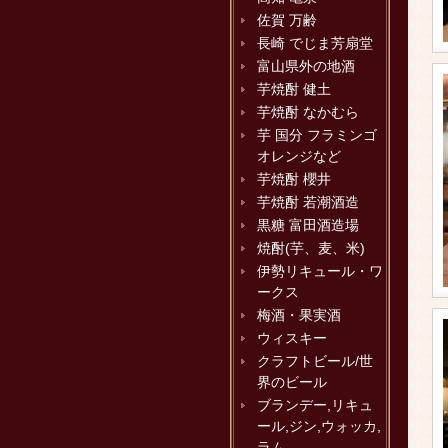
佐賀 万齢
長崎 でじま芳扇堂
富山県外の地酒
芋焼酎 健土
芋焼酎 なかむら
芋 国分 フラミンゴ
オレンジなど
芋焼酎 櫻井
芋焼酎 若潮酒造
黒糖 富田酒造場
焼酎(芋、麦、米)
伊勢リキュール・ワ
ークス
梅酒・果実酒
ウィスキー
クラフトビール/世
界のビール
ブランデー,リキュ
ール,ジン,ウォッカ,
ラム