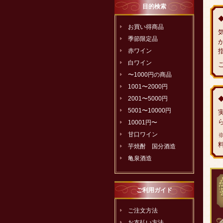
目的検索
お買い得商品
季節限定品
赤ワイン
白ワイン
〜1000円の商品
1001〜2000円
2001〜5000円
5001〜10000円
10001円〜
甘口ワイン
芋焼酎 国分酒造
亀泉酒造
ご利用ガイド
ご注文方法
お支払い方法