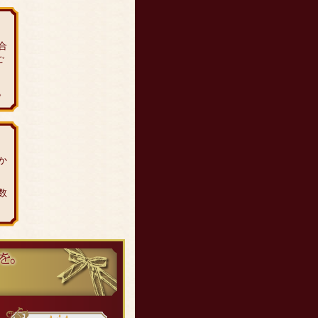
合
ご
。
か
数