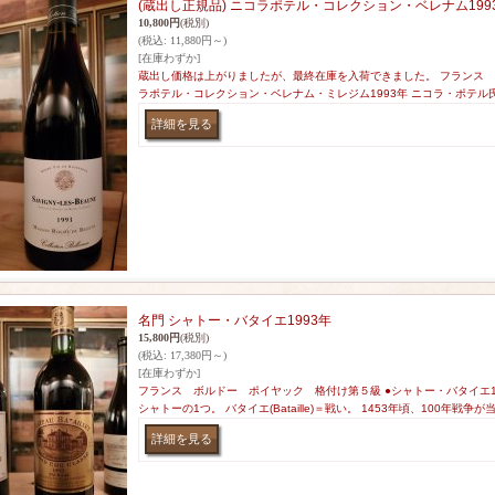
(蔵出し正規品) ニコラポテル・コレクション・ベレナム199
10,800円
(税別)
(税込
:
11,880円～)
[在庫わずか]
蔵出し価格は上がりましたが、最終在庫を入荷できました。 フランス
ラポテル・コレクション・ベレナム・ミレジム1993年 ニコラ・ポテル
名門 シャトー・バタイエ1993年
15,800円
(税別)
(税込
:
17,380円～)
[在庫わずか]
フランス ボルドー ポイヤック 格付け第５級 ●シャトー・バタイエ1
シャトーの1つ。 バタイエ(Bataille)＝戦い。 1453年頃、100年戦争が