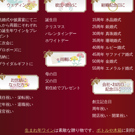
結婚式や披露宴にて二
誕生日
15周年 水晶婚式
人から両親にそれぞれ
クリスマス
25周年 銀婚式
の誕生年ワインをプレ
バレンタインデー
30周年 真珠婚式
ゼント
ホワイトデー
35周年 珊瑚婚式
二次会に
40周年 ルビー婚式
プロポーズに
45周年 サファイア婚式
結納に
50周年 金婚式
ブライダルギフトに
55周年 エメラルド婚式
母の日
父の日
初任給でプレゼント
就任祝い・栄転祝い
創立記念日
定年祝い・退職祝い
周年祝い
退官祝い
開店祝い・開業祝い
生まれ年ワイン
は素敵な贈り物です。
ボトルや木箱
に刻印