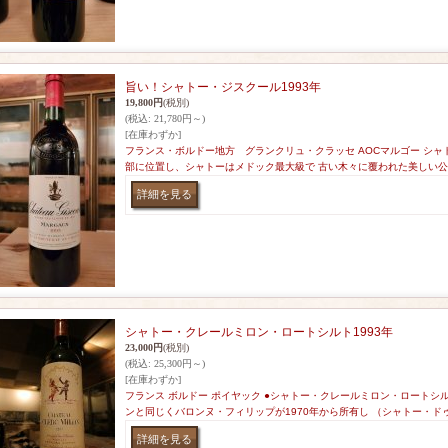
旨い！シャトー・ジスクール1993年
19,800円
(税別)
(税込
:
21,780円～)
[在庫わずか]
フランス・ボルドー地方 グランクリュ・クラッセ AOCマルゴー シャ
部に位置し、シャトーはメドック最大級で 古い木々に覆われた美しい公
シャトー・クレールミロン・ロートシルト1993年
23,000円
(税別)
(税込
:
25,300円～)
[在庫わずか]
フランス ボルドー ポイヤック ●シャトー・クレールミロン・ロートシル
ンと同じくバロンヌ・フィリップが1970年から所有し （シャトー・ド