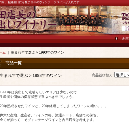
ン専門店。お誕生日にも生まれ年のヴィンテージワインが人気です。
ご利用
ーム
｜
生まれ年で選ぶ > 1993年のワイン
商品一覧
生まれ年で選ぶ > 1993年のワイン
商品並び替え
:
1993年は突出して素晴らしいエリアは少ないので
生産者や個体の保存状態で選ぶべき年でしょう。
20年熟成させたワインと、20年経過してしまったワインの違い。。。
偉大な産地、生産者、ワインの格、流通ルート、店舗での保管、
全てが揃ってこそヴィンテージワインと吉田店長は考えます。