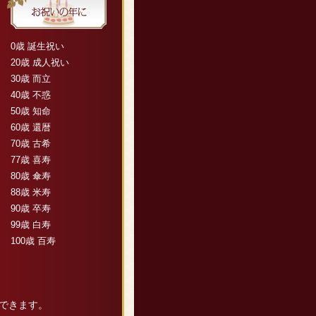
0歳 誕生祝い
20歳 成人祝い
30歳 而立
40歳 不惑
50歳 知命
60歳 還暦
70歳 古希
77歳 喜寿
80歳 傘寿
88歳 米寿
90歳 卒寿
99歳 白寿
100歳 百寿
できます。