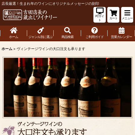
店長厳選！生まれ年のワインにオリジナルメッセージの刻印
PCサイ
カート
メニュー
ト
ホーム
ジャンル別に選ぶ
商品検索
ご利用ガイド
営業カレンダー
ホーム
>
ヴィンテージワインの大口注文も承ります