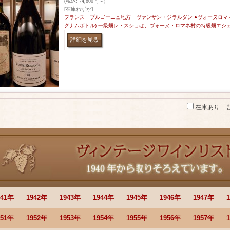
(税込
:
74,800円～)
[在庫わずか]
フランス ブルゴーニュ地方 ヴァンサン・ジラルダン ●ヴォーヌロマネ・ス
グナムボトル) 一級畑レ・スショは、ヴォーヌ・ロマネ村の特級畑エシ
在庫あり
941年
1942年
1943年
1944年
1945年
1946年
1947年
951年
1952年
1953年
1954年
1955年
1956年
1957年