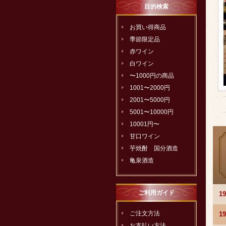
目的検索
お買い得商品
季節限定品
赤ワイン
白ワイン
〜1000円の商品
1001〜2000円
2001〜5000円
5001〜10000円
10001円〜
甘口ワイン
芋焼酎 国分酒造
亀泉酒造
ご利用ガイド
1
ご注文方法
1
お支払い方法