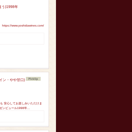
う)1998年
www.yoshidawines.com/
イン・やや甘口)
も 安心してお楽しみいただけま
ゼンビュール1998年…