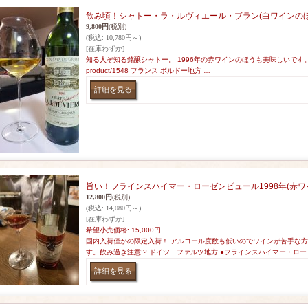
飲み頃！シャトー・ラ・ルヴィエール・ブラン(白ワインのほ
9,800円
(税別)
(税込
:
10,780円～)
[在庫わずか]
知る人ぞ知る銘醸シャトー。 1996年の赤ワインのほうも美味しいです。 https://
product/1548 フランス ボルドー地方 …
旨い！フラインスハイマー・ローゼンビュール1998年(赤ワ
12,800円
(税別)
(税込
:
14,080円～)
[在庫わずか]
希望小売価格
:
15,000円
国内入荷僅かの限定入荷！ アルコール度数も低いのでワインが苦手な方
す。飲み過ぎ注意!? ドイツ ファルツ地方 ●フラインスハイマー・ロー