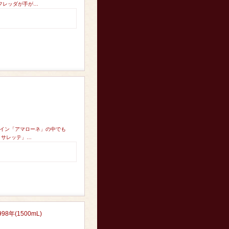
ナフレッダが手が…
ワイン「アマローネ」の中でも
レ・サレッテ」…
(1500mL)