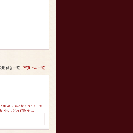
説明付き一覧
写真のみ一覧
７年ぶりに再入荷！ 長引く円安
量が少なく迷わず買い付…