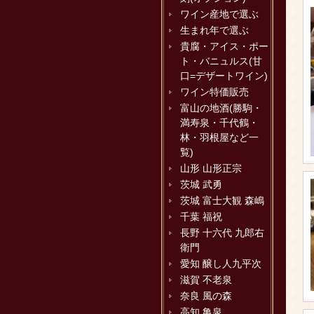
ワイン産地で選ぶ
生まれ年で選ぶ
貴腐・アイス・ポー
ト・バニュルス(甘
口=デザートワイン)
ワイン特価販売
富山の地酒(勝駒・
満寿泉・千代鶴・
林・羽根屋など一
覧)
山形 山形正宗
茨城 武勇
茨城 富士大観 森嶋
千葉 福祝
長野 十六代 九郎右
衛門
愛知 醸し人九平次
滋賀 不老泉
奈良 風の森
高知 亀泉