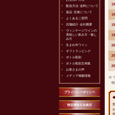
1
配送方法･送料について
返品･交換について
1
よくあるご質問
店舗紹介･会社概要
1
ヴィンテージワインの
美味しい飲み方・愉し
1
み方
生まれ年ワイン
2
ギフトラッピング
2
ボトル彫刻
ボトル彫刻文例集
2
お客さまの声
メディア掲載情報
※
特
プライバシーポリシー
特定商取引法表示