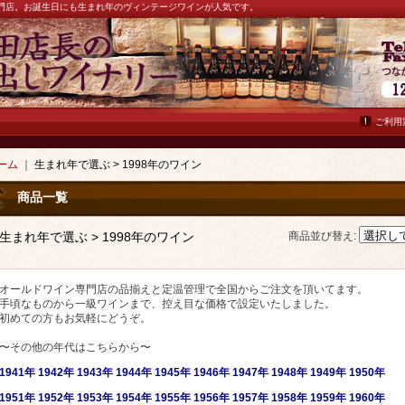
ン専門店。お誕生日にも生まれ年のヴィンテージワインが人気です。
ご利用
ーム
｜
生まれ年で選ぶ > 1998年のワイン
商品一覧
生まれ年で選ぶ > 1998年のワイン
商品並び替え
:
オールドワイン専門店の品揃えと定温管理で全国からご注文を頂いてます。
手頃なものから一級ワインまで、控え目な価格で設定いたしました。
初めての方もお気軽にどうぞ。
〜その他の年代はこちらから〜
1941年
1942年
1943年
1944年
1945年
1946年
1947年
1948年
1949年
1950年
1951年
1952年
1953年
1954年
1955年
1956年
1957年
1958年
1959年
1960年