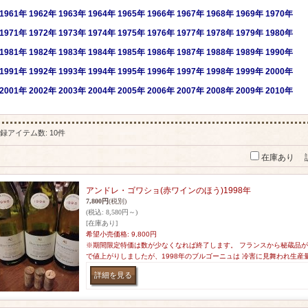
1961年
1962年
1963年
1964年
1965年
1966年
1967年
1968年
1969年
1970年
1971年
1972年
1973年
1974年
1975年
1976年
1977年
1978年
1979年
1980年
1981年
1982年
1983年
1984年
1985年
1986年
1987年
1988年
1989年
1990年
1991年
1992年
1993年
1994年
1995年
1996年
1997年
1998年
1999年
2000年
2001
年
2002年
2003年
2004年
2005年
2006年
2007年
2008年
2009年
2010年
録アイテム数
:
10件
在庫あり
アンドレ・ゴワショ(赤ワインのほう)1998年
7,800円
(税別)
(税込
:
8,580円～)
[在庫あり]
希望小売価格
:
9,800円
※期間限定特価は数が少なくなれば終了します。 フランスから秘蔵品が
で値上がりしましたが、1998年のブルゴーニュは 冷害に見舞われ生産