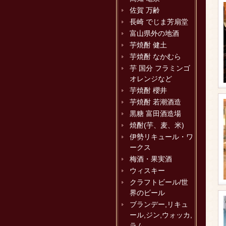
佐賀 万齢
長崎 でじま芳扇堂
富山県外の地酒
芋焼酎 健土
芋焼酎 なかむら
芋 国分 フラミンゴ
オレンジなど
芋焼酎 櫻井
芋焼酎 若潮酒造
黒糖 富田酒造場
焼酎(芋、麦、米)
伊勢リキュール・ワ
ークス
梅酒・果実酒
ウィスキー
クラフトビール/世
界のビール
ブランデー,リキュ
ール,ジン,ウォッカ,
ラム