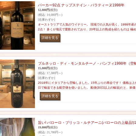
パーカー92点 ナップステイン・パラティーヌ1998年
12,800円
(税別)
(税込
:
14,080円～)
[在庫わずか]
オーストラリアで人気のワイナリー。 現地での人気が高く、1998年産
2点！ 多くが地元で愛飲されており、20年以上の熟成を経たものは 極
ブルネッロ・ディ・モンタルチーノ・バンフィ1998年（空輸
15,800円
(税別)
(税込
:
17,380円～)
[在庫わずか]
2018年にイタリアから空輸しました。15年ぶりの再会です！ 価格は上
日で輸送できる航空便を使いました。 船便(30日以上の輸送)だと、単
旨い! バローロ・ブリッコ・ルチアーニ(バローロの上級品!)1
19,800円
(税別)
(税込
:
21,780円～)