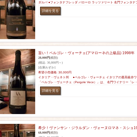
ダルバ ●フォンタナフレッダ バローロ ラッツァリート 名門フォンタ
旨い！ペルゴレ・ヴォーチェ(アマローネの上級品) 1998年
28,000円
(税別)
(税込
:
30,800円～)
[在庫わずか]
希望小売価格
:
30,000円
イタリア・ヴェネト州 ●ペルゴレ・ヴォーチェ イタリアの最高級赤
「ペルゴレ・ヴェーチェ（Pergole Vece）」は、 名門ワイナリー「
希少！ヴァンサン・ジラルダン・ヴォーヌロマネ・スショ1998年
68,000円
(税別)