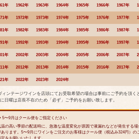
961年
1962年
1963年
1964年
1965年
1966年
1967年
971年
1972年
1973年
1974年
1975年
1976年
1977年
981年
1982年
1983年
1984年
1985年
1986年
1987年
991年
1992年
1993年
1994年
1995年
1996年
1997年
001年
2002年
2003年
2004年
2005年
2006年
2007年
011年
2012年
2013年
2014年
2015年
2016年
2017年
021年
2022年
2023年
2024年
 ヴィンテージワインを店頭にてお受取希望の場合は事前にご予約を頂く
に日曜は店長不在のため「必ず」ご予約をお願い致します。
◆ 5〜9月はクール便をご指定ください
気温の高い季節の配送時に、急激な温度変化が原因で液漏れなどが発生する場
があります。5〜9月にワインをご注文のお客様はクール便（税込み324円）の
指定をお願いいたします。