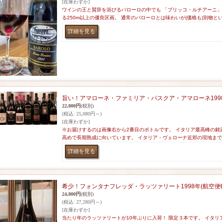
[在庫わずか]
ワインの王と賛辞を浴びるバローロの中でも 「ブリッコ・ルチアーニ」
る250m以上の優良区画。 通常のバローロとは味わいが(価格も)別物と
旨い！アマローネ・ファミリア・パスクア・アマローネ199
22,800円
(税別)
(税込
:
25,080円～)
[在庫わずか]
※お届けするのは画像右から2番目のボトルです。 イタリア最高峰の銘
高めで長期熟成に向いています。 イタリア・ヴェローナ近郊の現地まで
希少！フォンタナフレッダ・ラッツァリート1998年(航空便
24,800円
(税別)
(税込
:
27,280円～)
[在庫わずか]
当たり年のラッツァリートが10年ぶりに入荷！ 限定３本です。 イタリ