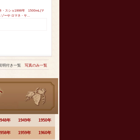
ショ1998年 1500mL(マ
ェゾーや ロマネ・サ…
説明付き一覧
写真のみ一覧
1948年
1949年
1950年
1958年
1959年
1960年