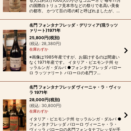
る人口約3万1000人の小さなコムーネで 毎年11月
の国際白トリュフ見本市などの祭りで名高い美食
の都市。 かつて百の塔の町と呼ばれましたが、…
名門 フォンタナフレッダ・デリツィア(現ラッツ
ァリート)1971年
25,800
円
(税別)
(
税込
:
28,380
円
)
在庫わずか
※画像は1985年産ですが、お届けするのは間違い
なく1971年産です。 イタリア・ピエモンテ州 セ
ッラルンガ・ダルバ ●フォンタナフレッダ バロー
ロ ラッツァリート バローロの名門フ…
名門 フォンタナフレッダ ヴィーニャ・ラ・ヴィッ
ラ 1971年
28,000
円
(税別)
(
税込
:
30,800
円
)
在庫わずか
イタリア・ピエモンテ州 セッラルンガ・ダルバ ●
フォンタナフレッダ バローロ ヴィーニャ・ラ・
ヴィッラ バローロの名門フォンタナフレッダが手