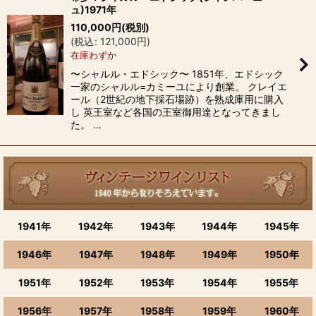
ュ)1971年
110,000
円
(税別)
(
税込
:
121,000
円
)
在庫わずか
〜シャルル・エドシック〜 1851年、エドシック
一家のシャルル=カミーユにより創業。 クレイエ
ール（2世紀の地下採石場跡）を熟成庫用に購入
し 英王室など各国の王室御用達となってきまし
た。 …
1941年
1942年
1943年
1944年
1945年
1946年
1947年
1948年
1949年
1950年
1951年
1952年
1953年
1954年
1955年
1956年
1957年
1958年
1959年
1960年