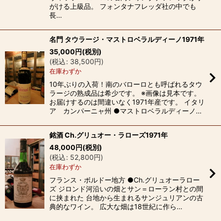
がける上級品。 フォンタナフレッダ社の中でも
長…
名門 タウラージ・マストロベラルディーノ1971年
35,000
円
(税別)
(
税込
:
38,500
円
)
在庫わずか
10年ぶりの入荷！南のバローロとも呼ばれるタウ
ラージの熟成品は希少です。 ※画像は見本です。
お届けするのは間違いなく1971年産です。 イタリ
ア カンパーニャ州 ●マストロベラルディーノ…
銘酒 Ch.グリュオー・ラローズ1971年
48,000
円
(税別)
(
税込
:
52,800
円
)
在庫わずか
フランス・ボルドー地方 ●Ch.グリュオーラロー
ズ ジロンド河沿いの畑とサン＝ローラン村との間
に挟まれた 台地から生まれるサンジュリアンの古
典的なワイン。 広大な畑は18世紀に作ら…