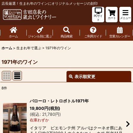
店長厳選！生まれ年のワインにオリジナルメッセージの刻印
PCサイ
カート
メニュー
ト
ホーム
ジャンル別に選ぶ
商品検索
ご利用ガイド
営業カレンダー
ホーム
>
生まれ年で選ぶ
>
1971年のワイン
1971年のワイン
表示順変更
閉じる
8
件
表示数
:
バローロ・レトロボトル1971年
19,800
円
(税別)
並び順
:
(
税込
:
21,780
円
)
在庫わずか
絞り込む
イタリア ピエモンテ州 アルバはクーネオ県にあ