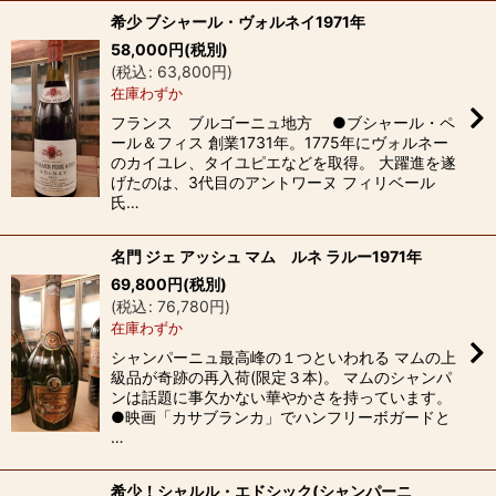
希少 ブシャール・ヴォルネイ1971年
58,000
円
(税別)
(
税込
:
63,800
円
)
在庫わずか
フランス ブルゴーニュ地方 ●ブシャール・ペ
ール＆フィス 創業1731年。1775年にヴォルネー
のカイユレ、タイユピエなどを取得。 大躍進を遂
げたのは、3代目のアントワーヌ フィリベール
氏…
名門 ジェ アッシュ マム ルネ ラルー1971年
69,800
円
(税別)
(
税込
:
76,780
円
)
在庫わずか
シャンパーニュ最高峰の１つといわれる マムの上
級品が奇跡の再入荷(限定３本)。 マムのシャンパ
ンは話題に事欠かない華やかさを持っています。
●映画「カサブランカ」でハンフリーボガードと
…
希少！シャルル・エドシック(シャンパーニ