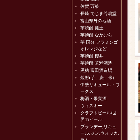
佐賀 万齢
長崎 でじま芳扇堂
富山県外の地酒
芋焼酎 健土
芋焼酎 なかむら
芋 国分 フラミンゴ
オレンジなど
芋焼酎 櫻井
芋焼酎 若潮酒造
黒糖 富田酒造場
焼酎(芋、麦、米)
伊勢リキュール・ワ
ークス
梅酒・果実酒
ウィスキー
クラフトビール/世
界のビール
ブランデー,リキュ
ール,ジン,ウォッカ,
ラム