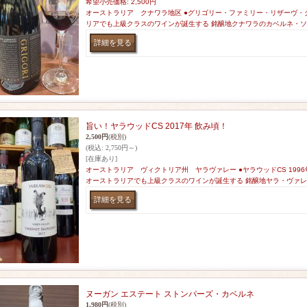
希望小売価格
:
2,500円
オーストラリア クナワラ地区 ●グリゴリー・ファミリー・リザーヴ・クナ
リアでも上級クラスのワインが誕生する 銘醸地クナワラのカベルネ・ソ
旨い！ヤラウッドCS 2017年 飲み頃！
2,500円
(税別)
(税込
:
2,750円～)
[在庫あり]
オーストラリア ヴィクトリア州 ヤラヴァレー ●ヤラウッドCS 199
オーストラリアでも上級クラスのワインが誕生する 銘醸地ヤラ・ヴァ
ヌーガン エステート ストンパーズ・カベルネ
1,980円
(税別)