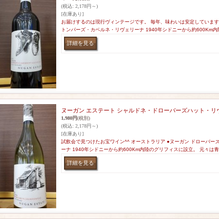
(税込
:
2,178円～)
[在庫あり]
お届けするのは現行ヴィンテージです。 毎年、味わいは安定しています。
トンパーズ・カベルネ・リヴェリーナ 1940年シドニーから約600Km
ヌーガン エステート シャルドネ・ドローバーズハット・リ
1,980円
(税別)
(税込
:
2,178円～)
[在庫あり]
試飲会で見つけたお宝ワイン^^ オーストラリア ●ヌーガン ドローバ
ーナ 1940年シドニーから約600Km内陸のグリフィスに設立。 元々は