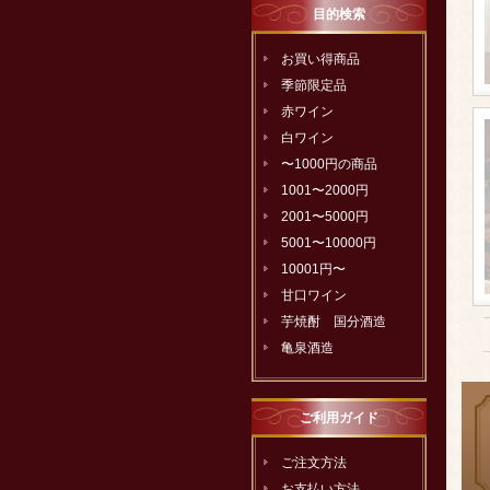
目的検索
お買い得商品
季節限定品
赤ワイン
白ワイン
〜1000円の商品
1001〜2000円
2001〜5000円
5001〜10000円
10001円〜
甘口ワイン
芋焼酎 国分酒造
亀泉酒造
ご利用ガイド
ご注文方法
お支払い方法