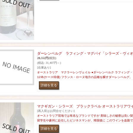
ダーレンベルグ ラフィング・マグパイ「シラーズ・ヴィオ
28,552円
(税別)
(税込
:
31,407円～)
[在庫あり]
オーストラリア マクラーレンヴェイル ●ダーレンベルク ラフィング・
12本(ケース特価) フランス・ローヌ地方の品種を醸すダーレンベルグ。
マクギガン・シラーズ ブラックラベル オーストラリアワ
[再入荷はお問合せください]
オーストラリア現地では有名なブランドですが 美味しさの秘密は良い
留学生や豪州に赴任したビジネスマンが、帰国後に このワインを血眼で