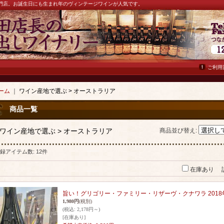
ン専門店。お誕生日にも生まれ年のヴィンテージワインが人気です。
ご利用
ーム
｜
ワイン産地で選ぶ > オーストラリア
商品一覧
ワイン産地で選ぶ > オーストラリア
商品並び替え
:
録アイテム数
:
12件
在庫あり
旨い！グリゴリー・ファミリー・リザーヴ・クナワラ 2018
1,980円
(税別)
(税込
:
2,178円～)
[在庫あり]