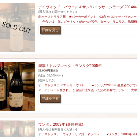
デイヴィッド・パウエル＆サン/バロッサ・シラーズ 2014年
[再入荷はお問合せください]
南オーストラリア州 ★パーカーポイント 92点 ●バロッサ・ヴァレー
色合いは、深いガーネットがかった紫色。タール、リコリス、黒胡椒
濃厚！トルブレック・ランリグ2005年
33,000円
(税別)
(税込
:
36,300円～)
[在庫わずか]
オーストラリア バロッサ・ヴァレー ●ランリグ2005年 生産者のデ
ア、アデレード生まれ。 公認会計士であった父の影響でアデレード大
ワンタナ2003年 (最終在庫)
[再入荷はお問合せください]
オーストラリア ヴィクトリア州 ヤラバレー ●ワンタナ 2003年 