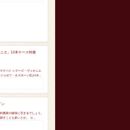
ニエ」12本ケース特価
マグパイ シラーズ・ヴィオニエ
 ジョゼフ・オズボーン氏が19…
イン
契約農家の確保に尽きるでしょう。
探すことも多いとか。 コ…