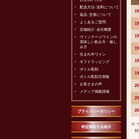
配送方法･送料について
1
返品･交換について
よくあるご質問
1
店舗紹介･会社概要
1
ヴィンテージワインの
美味しい飲み方・愉し
み方
1
生まれ年ワイン
1
ギフトラッピング
ボトル彫刻
1
ボトル彫刻文例集
お客さまの声
2
メディア掲載情報
2
2
プライバシーポリシー
※
特定商取引法表示
特