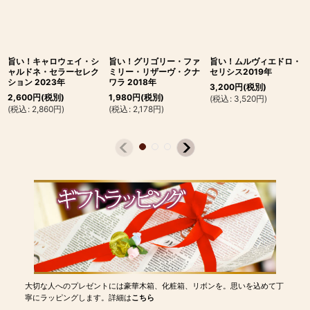
旨い！キャロウェイ・シ
旨い！グリゴリー・ファ
旨い！ムルヴィエドロ・
ャルドネ・セラーセレク
ミリー・リザーヴ・クナ
セリシス2019年
ション 2023年
ワラ 2018年
3,200
円
(税別)
2,600
円
(税別)
1,980
円
(税別)
(
税込
:
3,520
円
)
(
税込
:
2,860
円
)
(
税込
:
2,178
円
)
大切な人へのプレゼントには豪華木箱、化粧箱、リボンを。思いを込めて丁
寧にラッピングします。詳細は
こちら