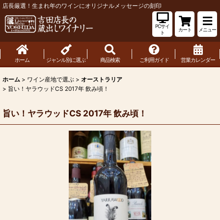
店長厳選！生まれ年のワインにオリジナルメッセージの刻印
PCサイ
カート
メニュー
ト
ホーム
ジャンル別に選ぶ
商品検索
ご利用ガイド
営業カレンダー
ホーム
>
ワイン産地で選ぶ
>
オーストラリア
>
旨い！ヤラウッドCS 2017年 飲み頃！
旨い！ヤラウッドCS 2017年 飲み頃！