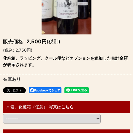
販売価格
:
2,500
円
(税別)
(
税込
:
2,750
円
)
化粧箱、ラッピング、クール便などオプションを追加した合計金額
が表示されます。
在庫あり
Facebookでシェア
木箱、化粧箱（任意）
写真はこちら