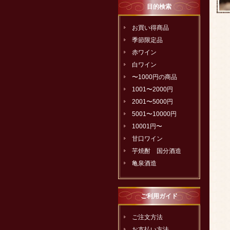
目的検索
お買い得商品
季節限定品
赤ワイン
白ワイン
〜1000円の商品
1001〜2000円
2001〜5000円
5001〜10000円
10001円〜
甘口ワイン
芋焼酎 国分酒造
亀泉酒造
ご利用ガイド
ご注文方法
お支払い方法