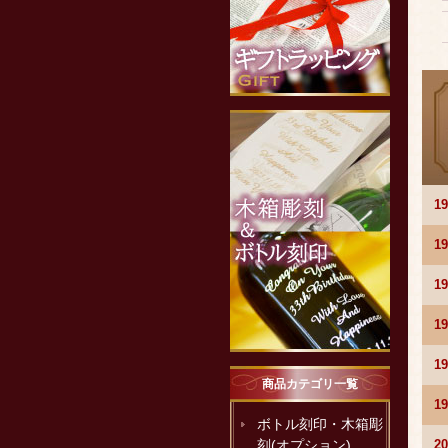
1
1
1
1
1
商品カテゴリ一覧
1
ボトル刻印・木箱彫
2
刻(オプション)