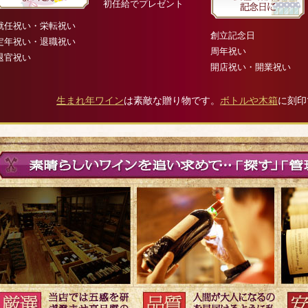
初任給でプレゼント
就任祝い・栄転祝い
創立記念日
定年祝い・退職祝い
周年祝い
退官祝い
開店祝い・開業祝い
生まれ年ワイン
は素敵な贈り物です。
ボトルや木箱
に刻印