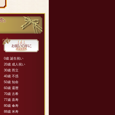
0歳 誕生祝い
20歳 成人祝い
30歳 而立
40歳 不惑
50歳 知命
60歳 還暦
70歳 古希
77歳 喜寿
80歳 傘寿
88歳 米寿