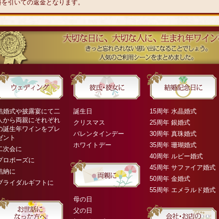
料を引いての返金となります。
結婚式や披露宴にて二
誕生日
15周年 水晶婚式
人から両親にそれぞれ
クリスマス
25周年 銀婚式
の誕生年ワインをプレ
バレンタインデー
30周年 真珠婚式
ゼント
ホワイトデー
35周年 珊瑚婚式
二次会に
40周年 ルビー婚式
プロポーズに
45周年 サファイア婚式
結納に
50周年 金婚式
ブライダルギフトに
55周年 エメラルド婚式
母の日
父の日