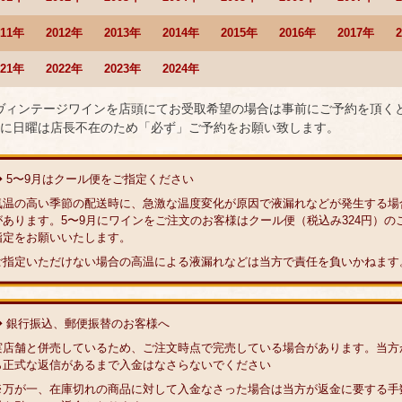
011年
2012年
2013年
2014年
2015年
2016年
2017年
021年
2022年
2023年
2024年
 ヴィンテージワインを店頭にてお受取希望の場合は事前にご予約を頂く
に日曜は店長不在のため「必ず」ご予約をお願い致します。
◆ 5〜9月はクール便をご指定ください
気温の高い季節の配送時に、急激な温度変化が原因で液漏れなどが発生する場
があります。5〜9月にワインをご注文のお客様はクール便（税込み324円）の
指定をお願いいたします。
ご指定いただけない場合の高温による液漏れなどは当方で責任を負いかねます
◆ 銀行振込、郵便振替のお客様へ
実店舗と併売しているため、ご注文時点で完売している場合があります。当方
ら正式な返信があるまで入金はなさらないでください
※万が一、在庫切れの商品に対して入金なさった場合は当方が返金に要する手