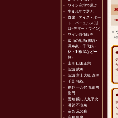
ワイン産地で選ぶ
2
生まれ年で選ぶ
貴腐・アイス・ポー
2
ト・バニュルス(甘
口=デザートワイン)
※
ワイン特価販売
特
富山の地酒(勝駒・
満寿泉・千代鶴・
林・羽根屋など一
覧)
山形 山形正宗
茨城 武勇
茨城 富士大観 森嶋
千葉 福祝
長野 十六代 九郎右
衛門
愛知 醸し人九平次
滋賀 不老泉
奈良 風の森
高知 亀泉