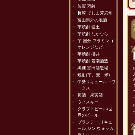
佐賀 万齢
長崎 でじま芳扇堂
富山県外の地酒
芋焼酎 健土
芋焼酎 なかむら
芋 国分 フラミンゴ
オレンジなど
芋焼酎 櫻井
芋焼酎 若潮酒造
黒糖 富田酒造場
焼酎(芋、麦、米)
伊勢リキュール・ワ
ークス
梅酒・果実酒
ウィスキー
クラフトビール/世
界のビール
ブランデー,リキュ
ール,ジン,ウォッカ,
ラム