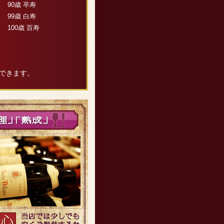
90歳 卒寿
99歳 白寿
100歳 百寿
できます。