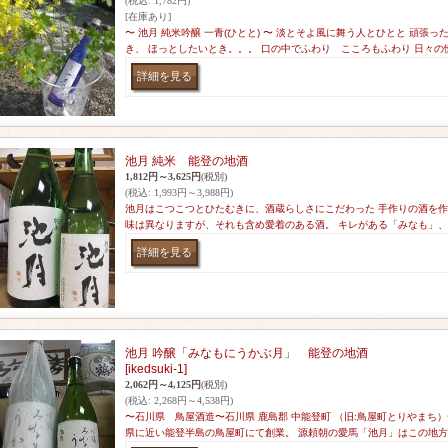
(税込
:
1,782円)
[在庫あり]
〜 池月 純米吟醸 一青(ひとと) 〜 淡とそよ風に舞う人とひとと 頑張
き、 ほっとしたいとき。。。 口の中でふわり こころもふわり 日々の
池月 純米 能登の地酒
1,812円～3,625円
(税別)
(税込
:
1,993円～3,988円)
池月はこつこつとひたむきに、酒蔵らしさにこだわった 手作りの酒を作
味は異なりますが、それも含め愛着のある酒。 キレがある「みなも」、
池月 吟醸「みなもにうかぶ月」 能登の地酒
[ikedsuki-1]
2,062円～4,125円
(税別)
(税込
:
2,268円～4,538円)
〜石川県 鳥屋酒造〜石川県 鹿島郡 中能登町 （旧:鳥屋町とりやまち
県に近い能登半島の鳥屋町にて創業。 源頼朝の愛馬「池月」はこの地