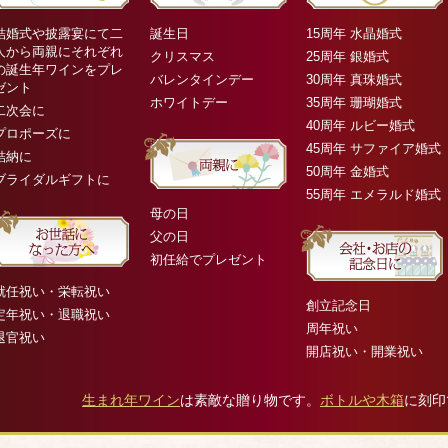
結婚式や披露宴にて二
誕生日
15周年 水晶婚式
人から両親にそれぞれ
クリスマス
25周年 銀婚式
の誕生年ワインをプレ
バレンタインデー
30周年 真珠婚式
ゼント
ホワイトデー
35周年 珊瑚婚式
二次会に
40周年 ルビー婚式
プロポーズに
45周年 サファイア婚式
結納に
50周年 金婚式
ブライダルギフトに
55周年 エメラルド婚式
母の日
父の日
初任給でプレゼント
就任祝い・栄転祝い
創立記念日
定年祝い・退職祝い
周年祝い
退官祝い
開店祝い・開業祝い
生まれ年ワイン
は素敵な贈り物です。
ボトルや木箱
に刻印