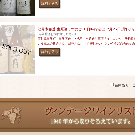
池月本醸造 生原酒うすにごり(日時指定は12月26日以降から
[再入荷はお問合せください]
石川県鳥屋町 鳥屋酒造 ●池月 本醸造生原酒「うすにごり」予約限
いう蔵元の川合さん、田中さん、 「応援したい」という金沢の勇敢な
在庫あり