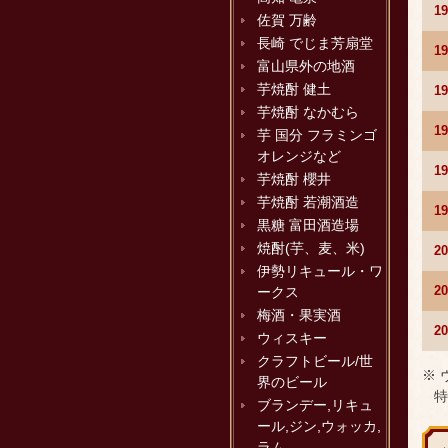
1
佐賀 万齢
長崎 でじま芳扇堂
1
富山県外の地酒
芋焼酎 健土
1
芋焼酎 なかむら
1
芋 国分 フラミンゴ
オレンジなど
1
芋焼酎 櫻井
芋焼酎 若潮酒造
1
黒糖 富田酒造場
焼酎(芋、麦、米)
2
伊勢リキュール・ワ
2
ークス
梅酒・果実酒
2
ウィスキー
クラフトビール/世
※
界のビール
特
ブランデー,リキュ
ール,ジン,ウォッカ,
ラム