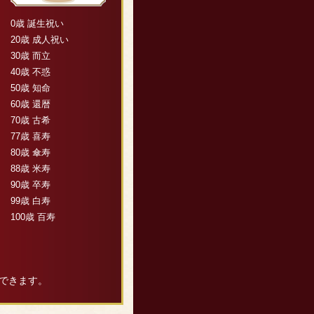
0歳 誕生祝い
20歳 成人祝い
30歳 而立
40歳 不惑
50歳 知命
60歳 還暦
70歳 古希
77歳 喜寿
80歳 傘寿
88歳 米寿
90歳 卒寿
99歳 白寿
100歳 百寿
できます。