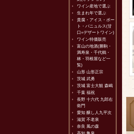
ワイン産地で選ぶ
生まれ年で選ぶ
貴腐・アイス・ポー
ト・バニュルス(甘
口=デザートワイン)
ワイン特価販売
富山の地酒(勝駒・
満寿泉・千代鶴・
林・羽根屋など一
覧)
山形 山形正宗
茨城 武勇
茨城 富士大観 森嶋
千葉 福祝
長野 十六代 九郎右
衛門
愛知 醸し人九平次
滋賀 不老泉
奈良 風の森
高知 亀泉