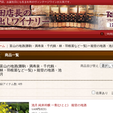
ン専門店。お誕生日にも生まれ年のヴィンテージワインが人気です。
ご利用
ーム
｜
富山の地酒(勝駒・満寿泉・千代鶴・林・羽根屋など一覧) > 能登の地酒・池
商品一覧
富山の地酒(勝駒・満寿泉・千代鶴・
商品並び替え
:
林・羽根屋など一覧) > 能登の地酒・池
月
録アイテム数
:
4件
在庫あり
池月 純米吟醸 一青(ひとと) 能登の地酒
1,620円
(税別)