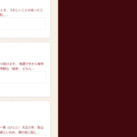
ったとき、うれしいことがあったと
慌し…
り続けます。 地酒ですから毎年
芳醇な「純米」 どちら…
）一青（ひとと） 大正八年、富山
方産といわれ、酒の名に冠し…