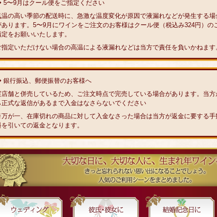
◆ 5〜9月はクール便をご指定ください
気温の高い季節の配送時に、急激な温度変化が原因で液漏れなどが発生する場
があります。5〜9月にワインをご注文のお客様はクール便（税込み324円）の
指定をお願いいたします。
ご指定いただけない場合の高温による液漏れなどは当方で責任を負いかねます
◆ 銀行振込、郵便振替のお客様へ
実店舗と併売しているため、ご注文時点で完売している場合があります。当方
ら正式な返信があるまで入金はなさらないでください
※万が一、在庫切れの商品に対して入金なさった場合は当方が返金に要する手
料を引いての返金となります。