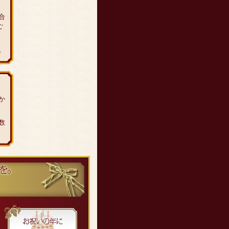
合
ご
。
か
数