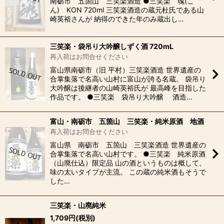
南砺市 五箇山 三笑楽酒造 ●三笑楽 魂(こ
ん) KON 720ml 三笑楽酒造の蔵元杜氏である山
崎英裕さんが 納得のできた年のみ蔵出し…
三笑楽・袋吊り大吟醸しずく酒 720mL
再入荷はお問合せください
富山県南砺市（旧 平村）三笑楽酒造 世界遺産の
合掌集落で名高い山村に富山が誇る名蔵。 袋吊り
大吟醸は後継者の山崎英裕氏が 最高峰を目指した
作品です。 ●三笑楽 袋吊り大吟醸 酒造…
富山・南砺市 五箇山 三笑楽・純米原酒 地酒
再入荷はお問合せください
富山県 南砺市 五箇山 三笑楽酒造 世界遺産の
合掌集落で名高い山村です。 ●三笑楽 純米原酒
（山廃仕込）限定品 山の酒というものは概して、
味の太いタイプが主流。 この蔵の純米酒もそうで
した…
三笑楽・山廃純米
1,709
円
(税別)