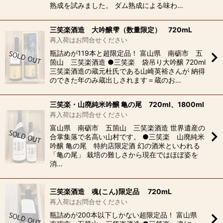
熟成を試みました。 ダム熟成による味わ…
三笑楽酒造 大吟醸雫（数量限定） 720mL
再入荷はお問合せください
瓶詰めが119本と超限定品！ 富山県 南砺市 五
箇山 三笑楽酒造 ●三笑楽 袋吊り大吟醸 720ml
三笑楽酒造の蔵元杜氏である山崎英裕さんが 納得
のできた年のみ蔵出しされます＝蔵のお…
三笑楽・山廃純米吟醸 亀の尾 720ml、1800ml
再入荷はお問合せください
富山県 南砺市 五箇山 三笑楽酒造 世界遺産の
合掌集落で名高い山村です。 ●三笑楽 山廃純米
吟醸 亀の尾 特約店限定酒 幻の酒米といわれる
「亀の尾」 栽培の難しさから現在ではほぼ姿を
消…
三笑楽酒造 魂(こん)限定品 720mL
再入荷はお問合せください
瓶詰めが200本以下しかない超限定品！ 富山県