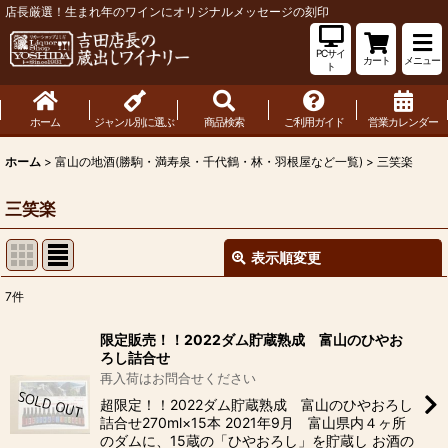
店長厳選！生まれ年のワインにオリジナルメッセージの刻印
PCサイ
カート
メニュー
ト
ホーム
ジャンル別に選ぶ
商品検索
ご利用ガイド
営業カレンダー
ホーム
>
富山の地酒(勝駒・満寿泉・千代鶴・林・羽根屋など一覧)
>
三笑楽
三笑楽
表示順変更
閉じる
7
件
表示数
:
限定販売！！2022ダム貯蔵熟成 富山のひやお
ろし詰合せ
並び順
:
再入荷はお問合せください
超限定！！2022ダム貯蔵熟成 富山のひやおろし
詰合せ270ml×15本 2021年9月 富山県内４ヶ所
絞り込む
のダムに、15蔵の「ひやおろし」を貯蔵し お酒の