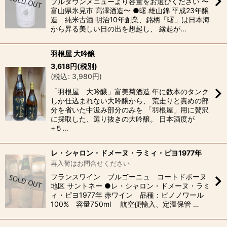
プルダウンメニューより容量をお選びください 〜
富山県氷見市 高澤酒造〜 ●曙 雄山錦 平成23年醸
造 純米古酒 明治10年創業、銘柄「曙」は日本海
から昇る美しい日の出を想起し、 縁起が…
羽根屋 大吟醸
3,618
円
(税別)
(
税込
:
3,980
円
)
「羽根屋 大吟醸」富美菊酒造 年に数本のタンク
しか仕込まれない大吟醸から、 荒走りと責めの部
分を省いた中汲み部分のみを 「羽根屋」用に贅沢
に採取した、選り抜きの大吟醸。 日本酒度が
+５…
レ・シャロン・ドメーヌ・ラミィ・ピヨ1977年
再入荷はお問合せください
フランスワイン ブルゴーニュ コートドボーヌ
地区 サントネー ●レ・シャロン・ドメーヌ・ラミ
ィ・ピヨ1977年 赤ワイン 品種：ピノノワール
100% 容量750ml 航空便輸入、定温保管 …