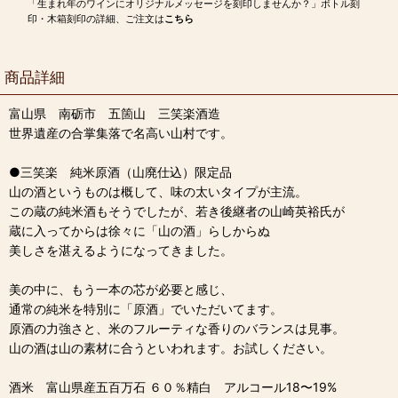
「生まれ年のワインにオリジナルメッセージを刻印しませんか？」ボトル刻
印・木箱刻印の詳細、ご注文は
こちら
商品詳細
富山県 南砺市 五箇山 三笑楽酒造
世界遺産の合掌集落で名高い山村です。
●三笑楽 純米原酒（山廃仕込）限定品
山の酒というものは概して、味の太いタイプが主流。
この蔵の純米酒もそうでしたが、若き後継者の山崎英裕氏が
蔵に入ってからは徐々に「山の酒」らしからぬ
美しさを湛えるようになってきました。
美の中に、もう一本の芯が必要と感じ、
通常の純米を特別に「原酒」でいただいてます。
原酒の力強さと、米のフルーティな香りのバランスは見事。
山の酒は山の素材に合うといわれます。お試しください。
酒米 富山県産五百万石 ６０％精白 アルコール18〜19%