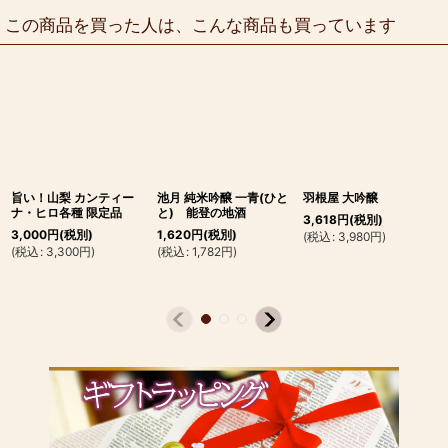
この商品を買った人は、こんな商品も買っています
旨い！山梨 カンティー
池月 純米吟醸 一青(ひと
羽根屋 大吟醸
ナ・ヒロ各種 限定品
と) 能登の地酒
3,618
円
(税別)
3,000
円
(税別)
1,620
円
(税別)
(
税込
:
3,980
円
)
(
税込
:
3,300
円
)
(
税込
:
1,782
円
)