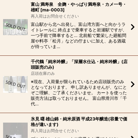
富山 満寿泉 全麹・やっぱり満寿泉・カメ一号・
雄町
[
ma-0003
]
再入荷はお問合せください
富山駅から北へ出発し、富山湾方面へと向かうラ
イトレールに 終点まで乗車すると岩瀬駅ですが、
一つ手前で降車すると… 北前船で繁栄した廻船問
屋や料亭「松月」などの佇まいに加え、ある酒蔵
が待っていま…
千代鶴「純米吟醸」「深層水仕込・純米吟醸」(店
頭販売のみ)
店頭在庫のみ
※現在、入荷量が限られているため店頭販売のみ
となっております。 申し訳ありませんが、なにと
ぞご理解、ご了承くださいませ。 カートを使った
販売方法は取っておりません。 富山県滑川市「千
代…
氷見 曙 雄山錦・純米原酒 平成23年醸造(容量で価
格が違います)
再入荷はお問合せください