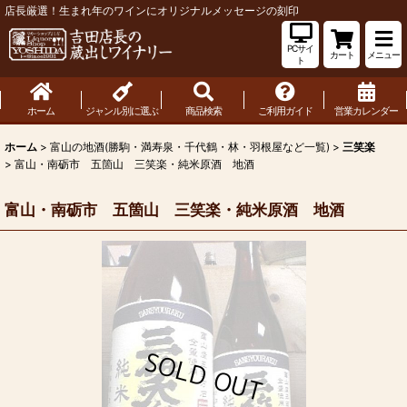
店長厳選！生まれ年のワインにオリジナルメッセージの刻印
PCサイ
カート
メニュー
ト
ホーム
ジャンル別に選ぶ
商品検索
ご利用ガイド
営業カレンダー
ホーム
>
富山の地酒(勝駒・満寿泉・千代鶴・林・羽根屋など一覧)
>
三笑楽
>
富山・南砺市 五箇山 三笑楽・純米原酒 地酒
富山・南砺市 五箇山 三笑楽・純米原酒 地酒