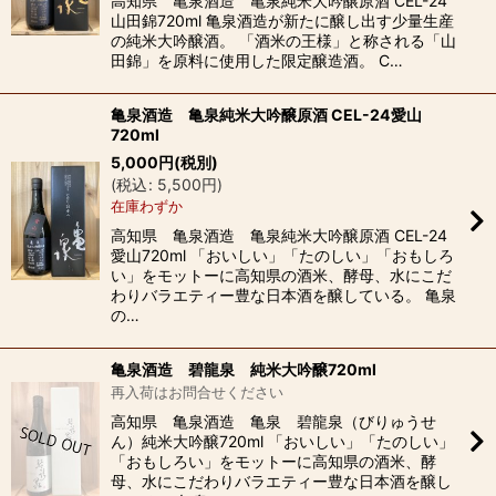
高知県 亀泉酒造 亀泉純米大吟醸原酒 CEL-24
山田錦720ml 亀泉酒造が新たに醸し出す少量生産
の純米大吟醸酒。 「酒米の王様」と称される「山
田錦」を原料に使用した限定醸造酒。 C…
亀泉酒造 亀泉純米大吟醸原酒 CEL-24愛山
720ml
5,000
円
(税別)
(
税込
:
5,500
円
)
在庫わずか
高知県 亀泉酒造 亀泉純米大吟醸原酒 CEL-24
愛山720ml 「おいしい」「たのしい」「おもしろ
い」をモットーに高知県の酒米、酵母、水にこだ
わりバラエティー豊な日本酒を醸している。 亀泉
の…
亀泉酒造 碧龍泉 純米大吟醸720ml
再入荷はお問合せください
高知県 亀泉酒造 亀泉 碧龍泉（びりゅうせ
ん）純米大吟醸720ml 「おいしい」「たのしい」
「おもしろい」をモットーに高知県の酒米、酵
母、水にこだわりバラエティー豊な日本酒を醸し