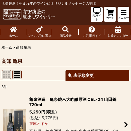
店長厳選！生まれ年のワインにオリジナルメッセージの刻印
PCサイ
カート
メニュー
ト
ホーム
ジャンル別に選ぶ
商品検索
ご利用ガイド
営業カレンダー
ホーム
>
高知 亀泉
高知 亀泉
表示順変更
閉じる
8
件
表示数
:
亀泉酒造 亀泉純米大吟醸原酒 CEL-24 山田錦
720ml
並び順
:
5,250
円
(税別)
(
税込
:
5,775
円
)
在庫わずか
絞り込む