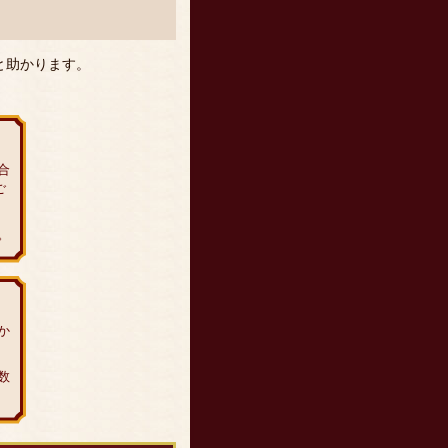
と助かります。
合
ご
。
か
数