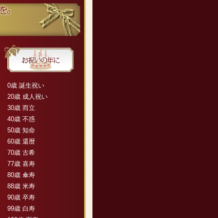
0歳 誕生祝い
20歳 成人祝い
30歳 而立
40歳 不惑
50歳 知命
60歳 還暦
70歳 古希
77歳 喜寿
80歳 傘寿
88歳 米寿
90歳 卒寿
99歳 白寿