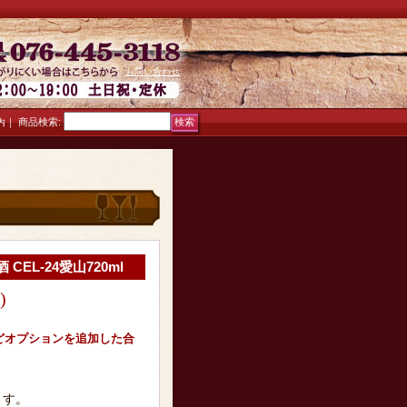
お問い合わせ
｜
商品検索
:
内
EL-24愛山720ml
)
どオプションを追加した合
ます。