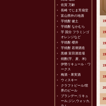
佐賀 万齢
長崎 でじま芳扇堂
富山県外の地酒
1
芋焼酎 健土
芋焼酎 なかむら
芋 国分 フラミンゴ
1
オレンジなど
芋焼酎 櫻井
1
芋焼酎 若潮酒造
黒糖 富田酒造場
1
焼酎(芋、麦、米)
伊勢リキュール・ワ
1
ークス
梅酒・果実酒
1
ウィスキー
クラフトビール/世
2
界のビール
ブランデー,リキュ
2
ール,ジン,ウォッカ,
ラム