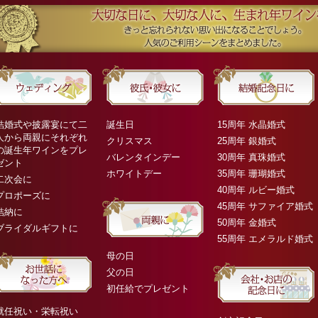
結婚式や披露宴にて二
誕生日
15周年 水晶婚式
人から両親にそれぞれ
クリスマス
25周年 銀婚式
の誕生年ワインをプレ
バレンタインデー
30周年 真珠婚式
ゼント
ホワイトデー
35周年 珊瑚婚式
二次会に
40周年 ルビー婚式
プロポーズに
45周年 サファイア婚式
結納に
50周年 金婚式
ブライダルギフトに
55周年 エメラルド婚式
母の日
父の日
初任給でプレゼント
就任祝い・栄転祝い