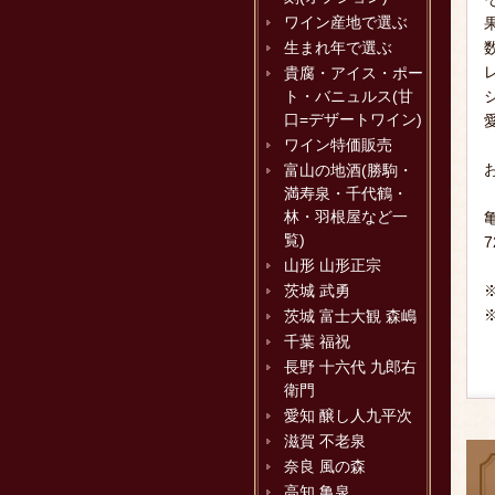
ワイン産地で選ぶ
生まれ年で選ぶ
貴腐・アイス・ポー
ト・バニュルス(甘
口=デザートワイン)
ワイン特価販売
富山の地酒(勝駒・
満寿泉・千代鶴・
林・羽根屋など一
覧)
7
山形 山形正宗
茨城 武勇
茨城 富士大観 森嶋
千葉 福祝
長野 十六代 九郎右
衛門
愛知 醸し人九平次
滋賀 不老泉
奈良 風の森
高知 亀泉