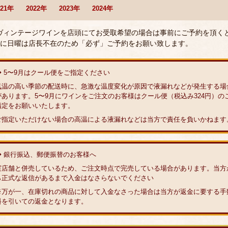
021年
2022年
2023年
2024年
 ヴィンテージワインを店頭にてお受取希望の場合は事前にご予約を頂く
に日曜は店長不在のため「必ず」ご予約をお願い致します。
◆ 5〜9月はクール便をご指定ください
気温の高い季節の配送時に、急激な温度変化が原因で液漏れなどが発生する場
があります。5〜9月にワインをご注文のお客様はクール便（税込み324円）の
指定をお願いいたします。
ご指定いただけない場合の高温による液漏れなどは当方で責任を負いかねます
◆ 銀行振込、郵便振替のお客様へ
実店舗と併売しているため、ご注文時点で完売している場合があります。当方
ら正式な返信があるまで入金はなさらないでください
※万が一、在庫切れの商品に対して入金なさった場合は当方が返金に要する手
料を引いての返金となります。