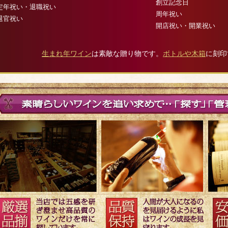
創立記念日
定年祝い・退職祝い
周年祝い
退官祝い
開店祝い・開業祝い
生まれ年ワイン
は素敵な贈り物です。
ボトルや木箱
に刻印