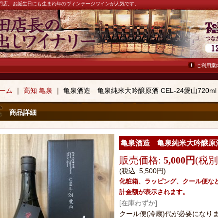
ン専門店。お誕生日にも生まれ年のヴィンテージワインが人気です。
ご利用案
ーム
｜
高知 亀泉
｜
亀泉酒造 亀泉純米大吟醸原酒 CEL-24愛山720ml
商品詳細
亀泉酒造 亀泉純米大吟醸原酒 C
販売価格
:
5,000円
(税別
(税込
:
5,500円
)
化粧箱、ラッピング、クール便な
計金額が表示されます。
[在庫わずか]
クール便(冷蔵)代が必要になり