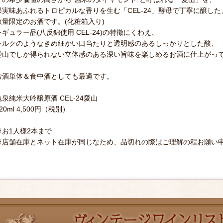
果実味あふれるトロピカルな香りを生む「CEL-24」酵母で丁寧に醸した
数量限定のお酒です。(化粧箱入り)
レギュラー品(八反錦使用 CEL-24)の特徴にくわえ、
シルクのようなきめ細かい口当たりと透明感のあるしっかりとした酸、
愛山でしか得られない立体感のある深い旨味を楽しめるお酒に仕上がっ
お酒単体＆食中酒としても最適です。
亀泉純米大吟醸原酒 CEL-24愛山
20ml 4,500円（税別）
※お1人様2本まで
※店舗在庫とネット在庫が同じなため、品切れの際はご理解の程お願い