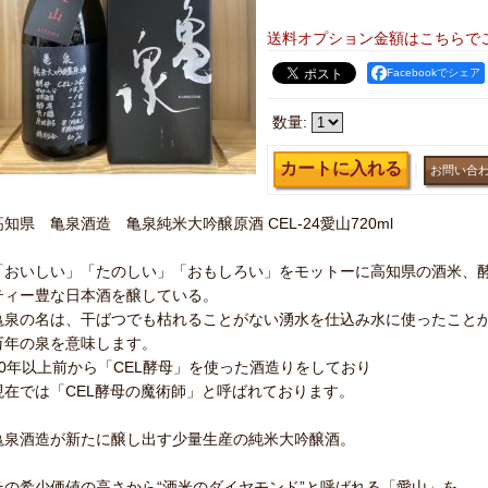
送料オプション金額はこちらで
Facebookでシェア
数量
:
｜
高知県 亀泉酒造 亀泉純米大吟醸原酒 CEL-24愛山720ml
「おいしい」「たのしい」「おもしろい」をモットーに高知県の酒米、
ティー豊な日本酒を醸している。
亀泉の名は、干ばつでも枯れることがない湧水を仕込み水に使ったこと
万年の泉を意味します。
30年以上前から「CEL酵母」を使った酒造りをしており
現在では「CEL酵母の魔術師」と呼ばれております。
亀泉酒造が新たに醸し出す少量生産の純米大吟醸酒。
その希少価値の高さから“酒米のダイヤモンド”と呼ばれる「愛山」を、