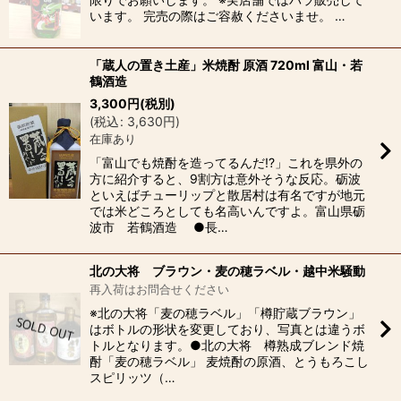
います。 完売の際はご容赦くださいませ。 …
「蔵人の置き土産」米焼酎 原酒 720ml 富山・若
鶴酒造
3,300
円
(税別)
(
税込
:
3,630
円
)
在庫あり
「富山でも焼酎を造ってるんだ!?」これを県外の
方に紹介すると、9割方は意外そうな反応。砺波
といえばチューリップと散居村は有名ですが地元
では米どころとしても名高いんですよ。富山県砺
波市 若鶴酒造 ●長…
北の大将 ブラウン・麦の穂ラベル・越中米騒動
再入荷はお問合せください
※北の大将「麦の穂ラベル」「樽貯蔵ブラウン」
はボトルの形状を変更しており、写真とは違うボ
トルとなります。●北の大将 樽熟成ブレンド焼
酎「麦の穂ラベル」 麦焼酎の原酒、とうもろこし
スピリッツ（…