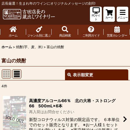
店長厳選！生まれ年のワインにオリジナルメッセージの刻印
PCサイ
カート
メニュー
ト
ホーム
ジャンル別に選ぶ
商品検索
ご利用ガイド
営業カレンダー
ホーム
>
焼酎(芋、麦、米)
>
富山の焼酎
富山の焼酎
表示順変更
閉じる
4
件
表示数
:
高濃度アルコール66％ 北の大将・ストロング
66 500mL×6本
並び順
:
再入荷はお問合せください
新型コロナウィルス対策の限定品です。 ６本単位
絞り込む
でのセット販売となります。 ※お一人様１セット
限りでお願いします。 ※実店舗ではバラ販売して