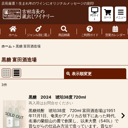
店長厳選！生まれ年のワインにオリジナルメッセージの刻印
PCサイ
カート
メニュー
ト
ホーム
ジャンル別に選ぶ
商品検索
ご利用ガイド
営業カレンダー
ホーム
>
黒糖 富田酒造場
黒糖 富田酒造場
表示順変更
閉じる
3
件
表示数
:
黒糖 2024 琥珀38度 720ml
再入荷はお問合せください
並び順
:
黒糖焼酎 琥珀38度 720ml 富田酒造場は1951
年11月1日、奄美がアメリカ占領下にあった時代、
名瀬の蘭舘山の麓で創業し、以来大甕（540L）で
絞り込む
昔ながらの仕込み方法で造っています。昔なが