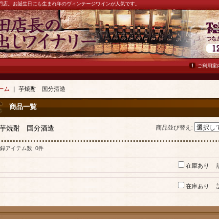
ン専門店。お誕生日にも生まれ年のヴィンテージワインが人気です。
ご利用案
ーム
｜
芋焼酎 国分酒造
商品一覧
芋焼酎 国分酒造
商品並び替え
:
録アイテム数
:
0件
在庫あり
在庫あり