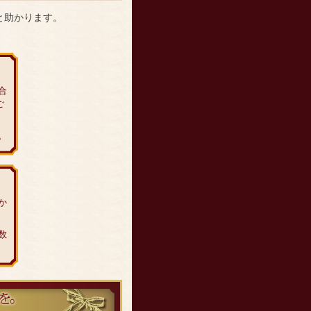
と助かります。
合
ご
。
か
数