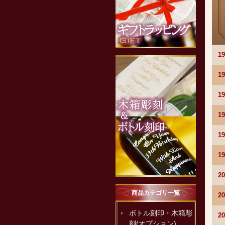
1
1
1
1
1
1
2
商品カテゴリ一覧
2
ボトル刻印・木箱彫
2
刻(オプション)