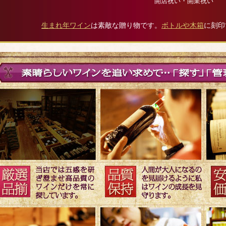
開店祝い・開業祝い
生まれ年ワイン
は素敵な贈り物です。
ボトルや木箱
に刻印