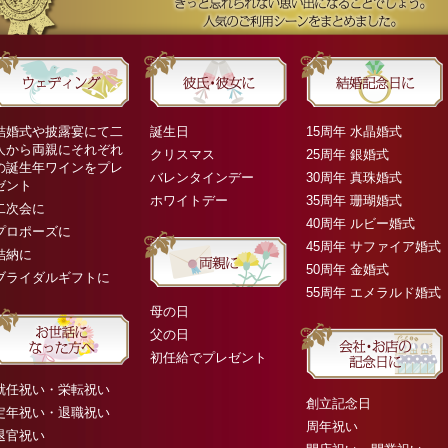
結婚式や披露宴にて二
誕生日
15周年 水晶婚式
人から両親にそれぞれ
クリスマス
25周年 銀婚式
の誕生年ワインをプレ
バレンタインデー
30周年 真珠婚式
ゼント
ホワイトデー
35周年 珊瑚婚式
二次会に
40周年 ルビー婚式
プロポーズに
45周年 サファイア婚式
結納に
50周年 金婚式
ブライダルギフトに
55周年 エメラルド婚式
母の日
父の日
初任給でプレゼント
就任祝い・栄転祝い
創立記念日
定年祝い・退職祝い
周年祝い
退官祝い