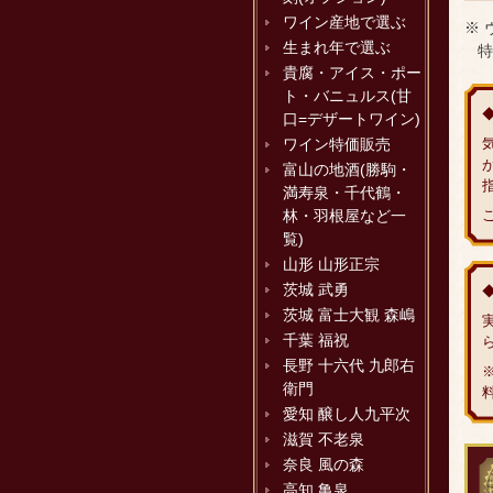
ワイン産地で選ぶ
※
生まれ年で選ぶ
特
貴腐・アイス・ポー
ト・バニュルス(甘
口=デザートワイン)
ワイン特価販売
富山の地酒(勝駒・
満寿泉・千代鶴・
林・羽根屋など一
覧)
山形 山形正宗
茨城 武勇
茨城 富士大観 森嶋
千葉 福祝
長野 十六代 九郎右
衛門
愛知 醸し人九平次
滋賀 不老泉
奈良 風の森
高知 亀泉