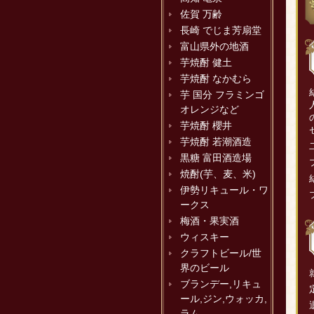
佐賀 万齢
長崎 でじま芳扇堂
富山県外の地酒
芋焼酎 健土
芋焼酎 なかむら
芋 国分 フラミンゴ
オレンジなど
芋焼酎 櫻井
芋焼酎 若潮酒造
黒糖 富田酒造場
焼酎(芋、麦、米)
伊勢リキュール・ワ
ークス
梅酒・果実酒
ウィスキー
クラフトビール/世
界のビール
ブランデー,リキュ
ール,ジン,ウォッカ,
ラム