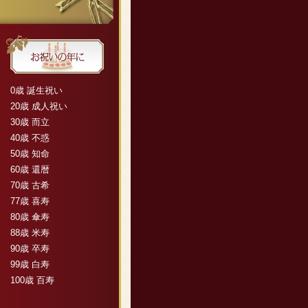
0歳 誕生祝い
20歳 成人祝い
30歳 而立
40歳 不惑
50歳 知命
60歳 還暦
70歳 古希
77歳 喜寿
80歳 傘寿
88歳 米寿
90歳 卒寿
99歳 白寿
100歳 百寿