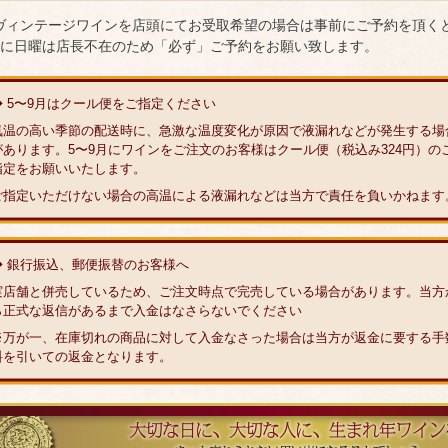
 ヴィンテージワインを店頭にてお受取希望の場合は事前にご予約を頂く
に日曜は店長不在のため「必ず」ご予約をお願い致します。
◆ 5〜9月はクール便をご指定ください
気温の高い季節の配送時に、急激な温度変化が原因で液漏れなどが発生する場
があります。5〜9月にワインをご注文のお客様はクール便（税込み324円）の
指定をお願いいたします。
ご指定いただけない場合の高温による液漏れなどは当方で責任を負いかねます
◆ 銀行振込、郵便振替のお客様へ
実店舗と併売しているため、ご注文時点で完売している場合があります。当方
ら正式な返信があるまで入金はなさらないでください
※万が一、在庫切れの商品に対して入金なさった場合は当方が返金に要する手
料を引いての返金となります。