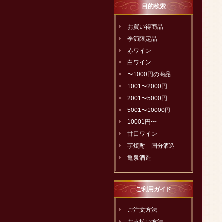
目的検索
お買い得商品
季節限定品
赤ワイン
白ワイン
〜1000円の商品
1001〜2000円
2001〜5000円
5001〜10000円
10001円〜
甘口ワイン
芋焼酎 国分酒造
亀泉酒造
ご利用ガイド
ご注文方法
お支払い方法