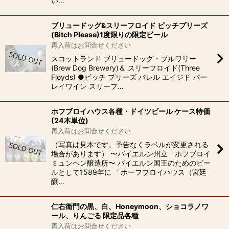
い…
ブリュードッグ&スリーフロイド ビッチプリーズ
(Bitch Please)1度限りの限定ビール
再入荷はお問合せください
スコットランド ブリュードッグ・ブルワリー
(Brew Dog Brewery)＆ スリーフロイド(Three
Floyds) ●ビッチ プリーズ バレル エイジド バー
レイワイン スリーフ…
ホフブロイハウス各種・ドイツビール ケース特価
(24本単位)
再入荷はお問合せください
（写真は見本です。予告なくラベルが変更される
場合があります） 〜バイエルン州立 ホフブロイ
ミュンヘン醸造所〜 バイエルン国王のためのビー
ルとして1589年に 「ホーフブロイハウス（宮廷
醸…
仁右衛門の黒、白、Honeymoon、ショコラノワ
ール、りんごる 限定品各種
再入荷はお問合せください