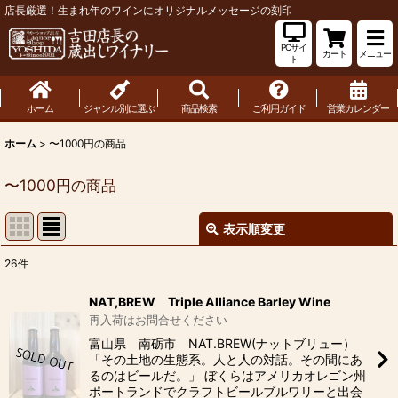
店長厳選！生まれ年のワインにオリジナルメッセージの刻印
PCサイ
カート
メニュー
ト
ホーム
ジャンル別に選ぶ
商品検索
ご利用ガイド
営業カレンダー
ホーム
>
〜1000円の商品
〜1000円の商品
表示順変更
閉じる
26
件
表示数
:
NAT,BREW Triple Alliance Barley Wine
再入荷はお問合せください
並び順
:
富山県 南砺市 NAT.BREW(ナットブリュー）
「その土地の生態系。人と人の対話。その間にあ
るのはビールだ。」 ぼくらはアメリカオレゴン州
絞り込む
ポートランドでクラフトビールブルワリーと出会