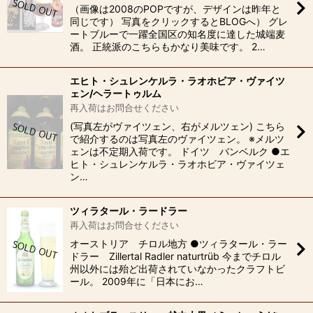
（画像は2008のPOPですが、デザインは昨年と
同じです） 写真をクリックするとBLOGへ） グレ
ートブルーで一躍全国区の知名度に達した城端麦
酒。 正統派のこちらもかなり美味です。 2…
エヒト・シュレンケルラ・ラオホビア・ヴァイツ
ェン/ヘラートゥルム
再入荷はお問合せください
(写真左がヴァイツェン、右がメルツェン) こちら
で紹介するのは写真左のヴァイツェン。 ※メルツ
ェンは不定期入荷です。 ドイツ バンベルク ●エ
ヒト・シュレンケルラ・ラオホビア・ヴァイツェ
ン…
ツィラタール・ラードラー
再入荷はお問合せください
オーストリア チロル地方 ●ツィラタール・ラー
ドラー Zillertal Radler naturtrüb 今までチロル
州以外には殆ど出荷されていなかったクラフトビ
ール。 2009年に「日本にお…