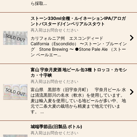
ら採取…
ストーン330ml全種・ルイネーションIPA/アロガ
ントバスタード/インペリアルスタウト
再入荷はお問合せください
カリフォルニア州 エスコンディード
California（Escondido） 〜ストーン・ブルーイン
グ Stone Brewing 〜 ●Stone Pale Ale （ストー
ン ペールエー…
富山 宇奈月麦酒 地ビール 缶3種 トロッコ・カモシ
カ・十字峡
再入荷はお問合せください
富山県 黒部市（旧宇奈月町） 宇奈月ビール 水
は清流黒部川の名水（軟水）を使用しています。
麦は輸入麦を使用している地ビールが多い中、 地
元で二条大麦の栽培から精麦まで地元で行いま
す。 …
城端季節品(旧製品 ボトル)
再入荷はお問合せください