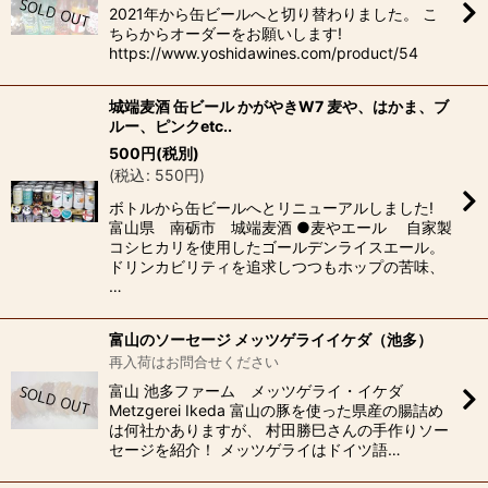
2021年から缶ビールへと切り替わりました。 こ
ちらからオーダーをお願いします!
https://www.yoshidawines.com/product/54
城端麦酒 缶ビール かがやきW7 麦や、はかま、ブ
ルー、ピンクetc..
500
円
(税別)
(
税込
:
550
円
)
ボトルから缶ビールへとリニューアルしました!
富山県 南砺市 城端麦酒 ●麦やエール 自家製
コシヒカリを使用したゴールデンライスエール。
ドリンカビリティを追求しつつもホップの苦味、
…
富山のソーセージ メッツゲライイケダ（池多）
再入荷はお問合せください
富山 池多ファーム メッツゲライ・イケダ
Metzgerei Ikeda 富山の豚を使った県産の腸詰め
は何社かありますが、 村田勝巳さんの手作りソー
セージを紹介！ メッツゲライはドイツ語…