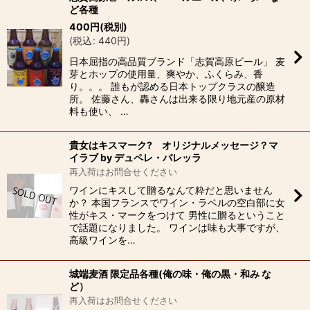
ど各種
400
円
(税別)
(
税込
:
440
円
)
日本屈指の高品質ブランド「志賀高原ビール」 麦
芽とホップの使用量、爽やか、ふくらみ、香
り。。。 誰もが認める日本トップクラスの醸造
所。 佐藤さん、轟さんは出来る限り地元産の原材
料も使い、 …
貴女はキスマーク? オリジナルメッセージ？マ
イラブ by デュペレ・バレッラ
再入荷はお問合せください
ワインにキスして贈るなんて粋だと思いません
か？ 本国フランスでワイン・ラベルの空白部に女
性がキス・マークをつけて 男性に贈るということ
で話題になりました。 ワインは味も大事ですが、
高級ワインを…
城端麦酒 限定品各種(俺の味・俺の黒・和み な
ど）
再入荷はお問合せください