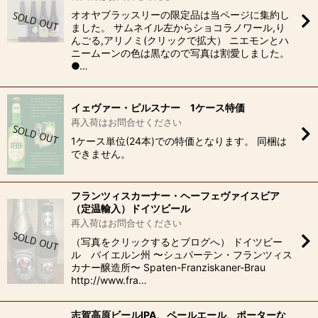
オオヤブラッスリーの限定品は当ページに集約し
ました。 サムネイル左からショコラノワール,り
んごる,アリノミ(クリックで拡大） ニエモンとハ
ニームーンの色は黒なので写真は割愛しました。
●…
イェヴァー・ピルスナー 1ケース特価
再入荷はお問合せください
1ケース単位(24本)での特価となります。 同梱は
できません。
フランツィスカーナー・ヘーフェヴァイスビア
（定温輸入）ドイツビール
再入荷はお問合せください
（写真をクリックするとブログへ） ドイツビー
ル バイエルン州 〜シュパーテン・フランツィス
カナー醸造所〜 Spaten-Franziskaner-Brau
http://www.fra…
志賀高原ビールIPA、ペールエール、ポーターな