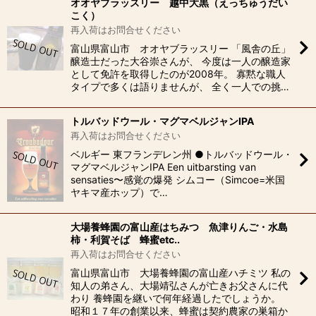
オオヤブラッスリー 越中大黒（えっちゅうだい
こく）
再入荷はお問合せください
富山県富山市 オオヤブラッスリー 「風舎の丘」
醸造士だった大谷崇さんが、 今度は一人の醸造家
として免許を取得したのが2008年。 寡黙な職人
タイプで多くは語りませんが、 全く一人での挑…
トルバッドウール・マグマベルジャンIPA
再入荷はお問合せください
ベルギー 東フランデレン州 ●トルバッドウール・
マグマベルジャンIPA Een uitbarsting van
sensaties〜感覚の爆発 シムコー（Simcoe=米国
ヤキマ産ホップ）で…
大場養蜂園の富山産はちみつ 魚津りんご・水島
柿・利賀そば 蜂蜜etc..
再入荷はお問合せください
富山県富山市 大場養蜂園の富山産ハチミツ 私の
知人の弟さん、大場靖弘さんが亡きお父さんに代
わり 養蜂園を継いで何年経過したでしょうか。
昭和１７年の創業以来、蜂蜜は契約農家の巣箱か