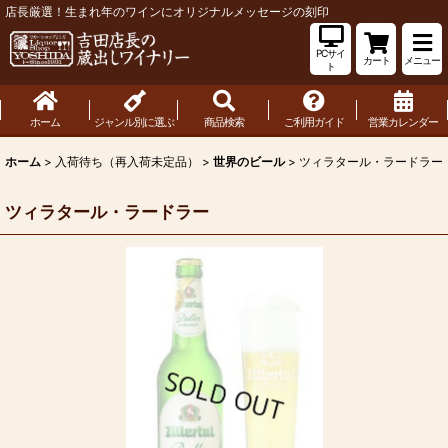
店長厳選！生まれ年のワインにオリジナルメッセージの刻印
PCサイ
カート
メニュー
ト
ホーム
ジャンル別に選ぶ
商品検索
ご利用ガイド
営業カレンダー
ホーム
>
入荷待ち（再入荷未定品）
>
世界のビール
>
ツィラタール・ラードラー
ツィラタール・ラードラー