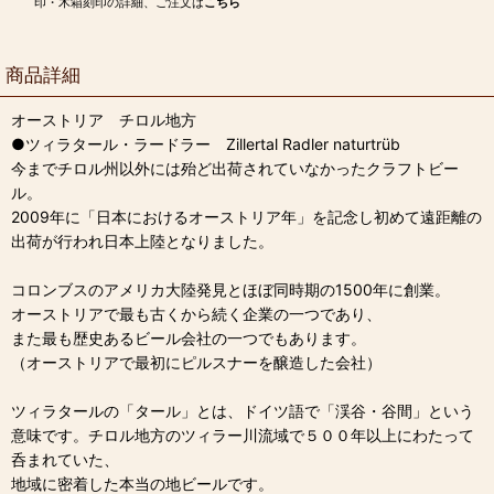
印・木箱刻印の詳細、ご注文は
こちら
商品詳細
オーストリア チロル地方
●ツィラタール・ラードラー Zillertal Radler naturtrüb
今までチロル州以外には殆ど出荷されていなかったクラフトビー
ル。
2009年に「日本におけるオーストリア年」を記念し初めて遠距離の
出荷が行われ日本上陸となりました。
コロンブスのアメリカ大陸発見とほぼ同時期の1500年に創業。
オーストリアで最も古くから続く企業の一つであり、
また最も歴史あるビール会社の一つでもあります。
（オーストリアで最初にピルスナーを醸造した会社）
ツィラタールの「タール」とは、ドイツ語で「渓谷・谷間」という
意味です。チロル地方のツィラー川流域で５００年以上にわたって
呑まれていた、
地域に密着した本当の地ビールです。