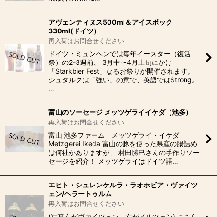
アヴェンティヌス500ml＆アイスボック
330ml(ドイツ）
再入荷はお問合せください
ドイツ・ミュンヘンでは毎年イースター（復活
祭）の2-3週前、 3月中〜4月上旬にかけ
「Starkbier Fest」なるお祭りが開催されます。
シュタルクは「強い」の意で、英語ではStrong。
…
富山のソーセージ メッツゲライイケダ（池多）
再入荷はお問合せください
富山 池多ファーム メッツゲライ・イケダ
Metzgerei Ikeda 富山の豚を使った県産の腸詰め
は何社かありますが、 村田勝巳さんの手作りソー
セージを紹介！ メッツゲライはドイツ語…
エヒト・シュレンケルラ・ラオホビア・ヴァイツ
ェン/ヘラートゥルム
再入荷はお問合せください
(写真左がヴァイツェン、右がメルツェン) こちら