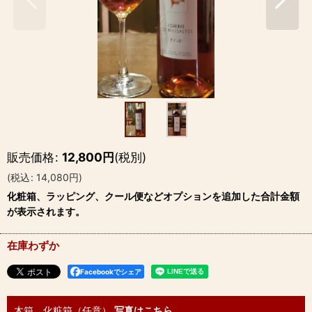
販売価格
:
12,800
円
(税別)
(
税込
:
14,080
円
)
化粧箱、ラッピング、クール便などオプションを追加した合計金額
が表示されます。
在庫わずか
Facebookでシェア
木箱、化粧箱（任意）
写真はこちら