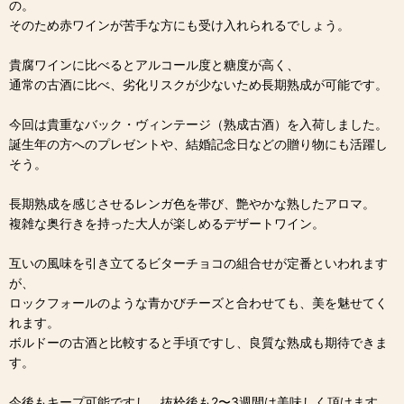
の。
そのため赤ワインが苦手な方にも受け入れられるでしょう。
貴腐ワインに比べるとアルコール度と糖度が高く、
通常の古酒に比べ、劣化リスクが少ないため長期熟成が可能です。
今回は貴重なバック・ヴィンテージ（熟成古酒）を入荷しました。
誕生年の方へのプレゼントや、結婚記念日などの贈り物にも活躍し
そう。
長期熟成を感じさせるレンガ色を帯び、艶やかな熟したアロマ。
複雑な奥行きを持った大人が楽しめるデザートワイン。
互いの風味を引き立てるビターチョコの組合せが定番といわれます
が、
ロックフォールのような青かびチーズと合わせても、美を魅せてく
れます。
ボルドーの古酒と比較すると手頃ですし、良質な熟成も期待できま
す。
今後もキープ可能ですし、抜栓後も2〜3週間は美味しく頂けます。