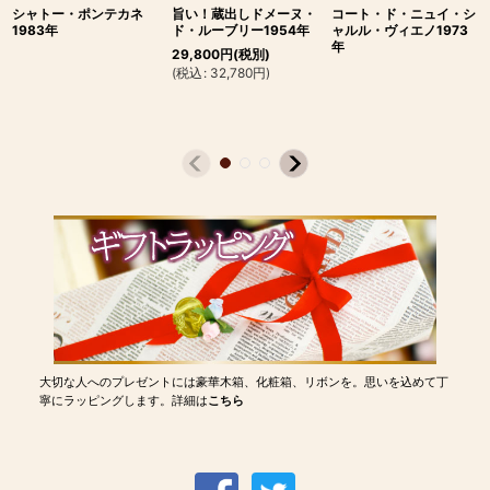
シャトー・ポンテカネ
旨い！蔵出しドメーヌ・
コート・ド・ニュイ・シ
1983年
ド・ルーブリー1954年
ャルル・ヴィエノ1973
年
29,800
円
(税別)
(
税込
:
32,780
円
)
大切な人へのプレゼントには豪華木箱、化粧箱、リボンを。思いを込めて丁
寧にラッピングします。詳細は
こちら