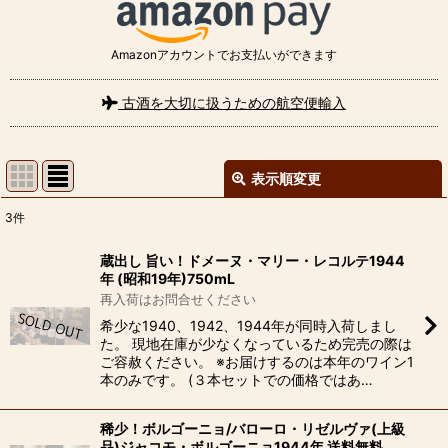
Amazonアカウントでお支払いができます
古酒を大切に扱うための航空便輸入
表示順変更
閉じる
3
件
表示数
:
蔵出し 旨い！ドメーヌ・マリー・レコルテ1944
年 (昭和19年)750mL
並び順
:
再入荷はお問合せください
希少な1940、1942、1944年が同時入荷しまし
た。 現地在庫が少なくなっているため完売の際は
絞り込む
ご容赦ください。 ※お届けするのは本年のワイン1
本のみです。 (３本セットでの価格ではあ…
稀少！ボルゴーニョ/バローロ・リゼルヴァ(上級
品)ジャコモ・ボルゴーニョ1944年 送料無料