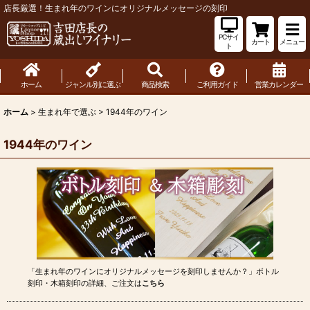
店長厳選！生まれ年のワインにオリジナルメッセージの刻印
PCサイ
カート
メニュー
ト
ホーム
ジャンル別に選ぶ
商品検索
ご利用ガイド
営業カレンダー
ホーム
>
生まれ年で選ぶ
>
1944年のワイン
1944年のワイン
「生まれ年のワインにオリジナルメッセージを刻印しませんか？」ボトル
刻印・木箱刻印の詳細、ご注文は
こちら