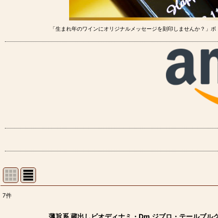
「生まれ年のワインにオリジナルメッセージを刻印しませんか？」ボ
7
件
表示数
:
薄旨系 蔵出しビオディナミ・Dm.ジブロ・テールブルグ