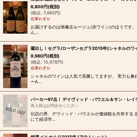
6,800
円
(税別)
並び順
:
(
税込
:
7,480
円
)
在庫わずか
お届けするのは画像左ルージュ(赤ワイン)のほうです。
ん…
蔵出し！セグラ/ローザンセグラ2015年(シャネルのワ
9,980
円
(税別)
(
税込
:
10,978
円
)
在庫わずか
シャネルのワインは人気で高騰してますが、 実力も兼ね
ーA…
パーカー97点！ デイヴィッド・パウエル＆サン・レイ
再入荷はお問合せください
伝説の男、デヴィッド・パウエルが価値観を共有する 
にて経済学…
銘酒 ペルカルロ2015年 (アウトレット)