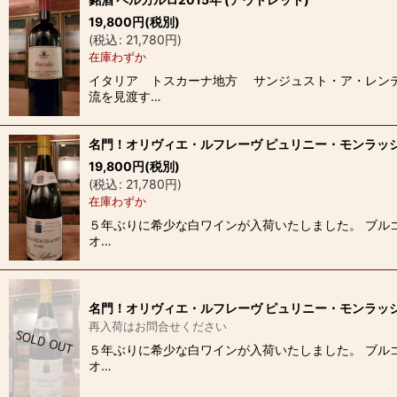
19,800
円
(税別)
(
税込
:
21,780
円
)
在庫わずか
イタリア トスカーナ地方 サンジュスト・ア・レンテ
流を見渡す…
名門！オリヴィエ・ルフレーヴ ピュリニー・モンラッシェ
19,800
円
(税別)
(
税込
:
21,780
円
)
在庫わずか
５年ぶりに希少な白ワインが入荷いたしました。 ブル
オ…
名門！オリヴィエ・ルフレーヴ ピュリニー・モンラッシェ
再入荷はお問合せください
５年ぶりに希少な白ワインが入荷いたしました。 ブル
オ…