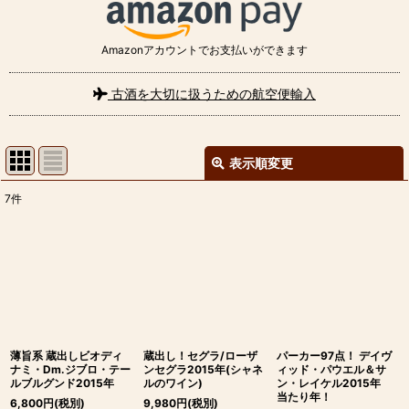
Amazonアカウントでお支払いができます
古酒を大切に扱うための航空便輸入
表示順変更
閉じる
7
件
表示数
:
並び順
:
絞り込む
薄旨系 蔵出しビオディ
蔵出し！セグラ/ローザ
パーカー97点！ デイヴ
ナミ・Dm.ジブロ・テー
ンセグラ2015年(シャネ
ィッド・パウエル＆サ
ルブルグンド2015年
ルのワイン)
ン・レイケル2015年
当たり年！
6,800
円
(税別)
9,980
円
(税別)