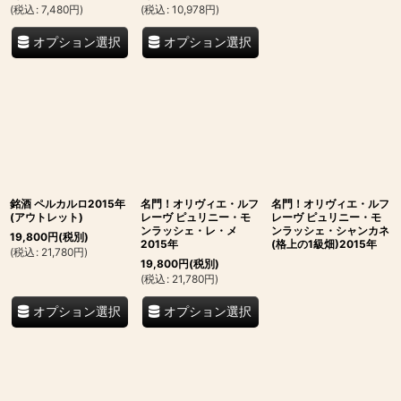
(
税込
:
7,480
円
)
(
税込
:
10,978
円
)
オプション選択
オプション選択
銘酒 ペルカルロ2015年
名門！オリヴィエ・ルフ
名門！オリヴィエ・ルフ
(アウトレット)
レーヴ ピュリニー・モ
レーヴ ピュリニー・モ
ンラッシェ・レ・メ
ンラッシェ・シャンカネ
19,800
円
(税別)
2015年
(格上の1級畑)2015年
(
税込
:
21,780
円
)
19,800
円
(税別)
(
税込
:
21,780
円
)
オプション選択
オプション選択