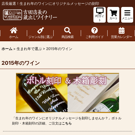
店長厳選！生まれ年のワインにオリジナルメッセージの刻印
PCサイ
カート
メニュー
ト
ホーム
ジャンル別に選ぶ
商品検索
ご利用ガイド
営業カレンダー
ホーム
>
生まれ年で選ぶ
>
2015年のワイン
2015年のワイン
「生まれ年のワインにオリジナルメッセージを刻印しませんか？」ボトル
刻印・木箱刻印の詳細、ご注文は
こちら