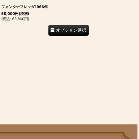
フォンタナフレッダ1966年
58,000
円
(税別)
(
税込
:
63,800
円
)
オプション選択