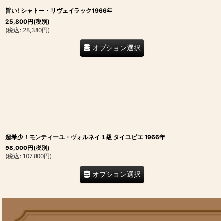
旨い! シャトー・リヴェイラック1966年
25,800
円
(税別)
(
税込
:
28,380
円
)
オプション選択
超希少！モンティーユ・ヴォルネイ１級 タイユピエ 1966年
98,000
円
(税別)
(
税込
:
107,800
円
)
オプション選択