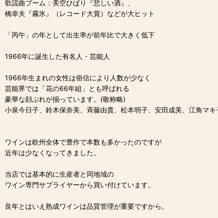
歌謡曲ブーム：美空ひばり『悲しい酒』、
橋幸夫『霧氷』（レコード大賞）などが大ヒット
「丙午」の年として出生率が前年比で大きく低下
1966年に誕生した有名人・芸能人
1966年生まれの女性は俗信により人数が少なく
芸能界では「花の66年組」とも呼ばれる
豪華な顔ぶれが揃っています。(敬称略)
小泉今日子、鈴木保奈美、斉藤由貴、松本明子、安田成美、江角マキ
ワインは欧州全体で豊作で本数も多かったのですが
近年は少なくなってきました。
当店では基本的に生産者と同地域の
ワイン専門サプライヤーから買い付けています。
良年とはいえ熟成ワインは品質管理が重要ですから。