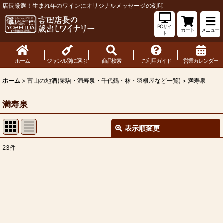
店長厳選！生まれ年のワインにオリジナルメッセージの刻印
PCサイ
カート
メニュー
ト
ホーム
ジャンル別に選ぶ
商品検索
ご利用ガイド
営業カレンダー
ホーム
>
富山の地酒(勝駒・満寿泉・千代鶴・林・羽根屋など一覧)
>
満寿泉
満寿泉
表示順変更
閉じる
23
件
表示数
:
並び順
:
絞り込む