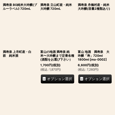
満寿泉 BO純米大吟醸(ブ
満寿泉 立山町産・純米
満寿泉 舟橋村産・純米
ルーラベル) 720mL
大吟醸 720mL
大吟醸(容量2種類あり)
満寿泉 上市町産・白
富山の地酒 満寿泉 純
富山 地酒 満寿泉 大
萩 純米酒
米〜大吟醸まで定番各種
吟醸「寿」720ml
(酒類をお選び下さい）
1800ml
[
ma-0002
]
1,700
円
(税別)
6,600
円
(税別)
(
税込
:
1,870
円
)
(
税込
:
7,260
円
)
オプション選択
オプション選択