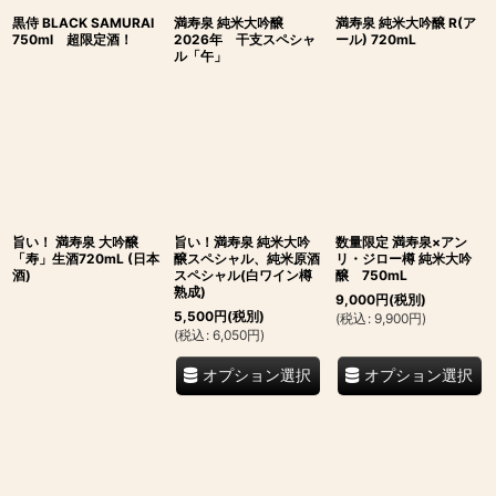
黒侍 BLACK SAMURAI
満寿泉 純米大吟醸
満寿泉 純米大吟醸 R(ア
750ml 超限定酒！
2026年 干支スペシャ
ール) 720mL
ル「午」
旨い！ 満寿泉 大吟醸
旨い！満寿泉 純米大吟
数量限定 満寿泉×アン
「寿」生酒720mL (日本
醸スペシャル、純米原酒
リ・ジロー樽 純米大吟
酒)
スペシャル(白ワイン樽
醸 750mL
熟成)
9,000
円
(税別)
5,500
円
(税別)
(
税込
:
9,900
円
)
(
税込
:
6,050
円
)
オプション選択
オプション選択