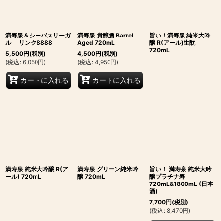
満寿泉＆シーバスリーガ
満寿泉 貴醸酒 Barrel
旨い！満寿泉 純米大吟
ル リンク8888
Aged 720mL
醸 R(アール)生酛
720mL
5,500
円
(税別)
4,500
円
(税別)
(
税込
:
6,050
円
)
(
税込
:
4,950
円
)
カートに入れる
カートに入れる
満寿泉 純米大吟醸 R(ア
満寿泉 グリーン純米吟
旨い！ 満寿泉 純米大吟
ール) 720mL
醸 720mL
醸プラチナ寿
720mL&1800mL (日本
酒)
7,700
円
(税別)
(
税込
:
8,470
円
)