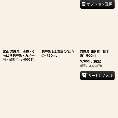
オプション選択
富山 満寿泉 全麹・や
満寿泉＆土遊野(どゆう
満寿泉 貴醸酒（日本
っぱり満寿泉・カメ一
の) 720mL
酒）500ml
号・雄町
[
ma-0003
]
3,300
円
(税別)
(
税込
:
3,630
円
)
カートに入れる