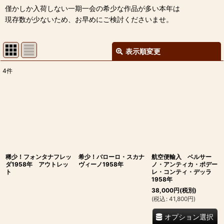
僅かしか入荷しない一期一会の希少な作品が多い本年は
現存数が少ないため、お早めにご検討くださいませ。
表示順変更
閉じる
4
件
表示数
:
並び順
:
絞り込む
稀少！フォンタナフレッ
希少！バローロ・スカナ
航空便輸入 ベルサー
ダ1958年 アウトレッ
ヴィーノ1958年
ノ・アンティカ・ポデー
ト
レ・コンティ・デッラ
1958年
38,000
円
(税別)
(
税込
:
41,800
円
)
オプション選択