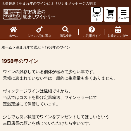
店長厳選！生まれ年のワインにオリジナルメッセージの刻印
PCサイ
カート
メニュー
ト
ホーム
ジャンル別に選ぶ
商品検索
ご利用ガイド
営業カレンダー
ホーム
>
生まれ年で選ぶ
>
1958年のワイン
1958年のワイン
ワインの残存している個体が極めて少ない年です。
天候に恵まれていない年は一般的に生産量も多くありません。
ヴィンテージワインは繊細ですから、
当店ではコストを掛け定温輸送、ワインセラーにて
定温定湿にて保管しています。
少しでも良い状態でワインをプレゼントしてほしいという
吉田店長の願いを感じていただけたら幸いです。