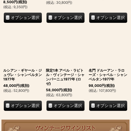
8,500
円
(税別)
(
税込
:
30,800
円
)
(
税込
:
9,350
円
)
オプション選択
オプション選択
オプション選択
ルシアン・ギヤール・ジ
限定1本 アベル・ラピト
名門 ドルーアン・ラロ
ュヴレ・シャンベルタン
ル・ヴィンテージ・シャ
ーズ・シャペル・シャン
1977年
ンパーニュ1977年 (ロ
ベルタン1977年
ゼ)
48,000
円
(税別)
98,000
円
(税別)
58,000
円
(税別)
(
税込
:
52,800
円
)
(
税込
:
107,800
円
)
(
税込
:
63,800
円
)
オプション選択
オプション選択
オプション選択