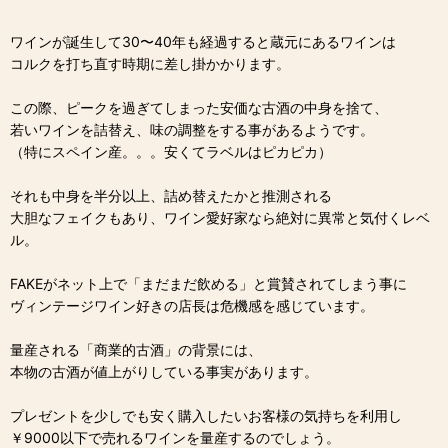
ワインが誕生して30〜40年も経過すると蔵元にあるワインは
コルクを打ち直す時期に差し掛かかります。
この際、ピークを過ぎてしまった安価な古酒の中身を捨て、
若いワインを詰替え、味の調整をする事があるようです。
（特にスペイン産。。。安くてラベルはピカピカ）
それも中身を半分以上、詰め替えたかと推測される
大胆なフェイクもあり、ワイン愛好家なら絶対に異常と気付くレベ
ル。
FAKEがネット上で「まだまだ飲める」と賞賛されてしまう事に
ヴィンテージワイン好きの店長は危機感を感じています。
量産される「商業的古酒」の背景には、
本物の古酒が値上がりしている事実があります。
プレゼントを少しでも安く購入したいお客様の気持ちを利用し
￥9000以下で売れるワインを量産するのでしょう。