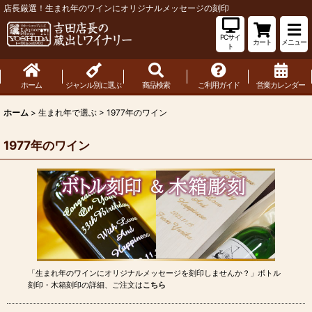
店長厳選！生まれ年のワインにオリジナルメッセージの刻印
PCサイ
カート
メニュー
ト
ホーム
ジャンル別に選ぶ
商品検索
ご利用ガイド
営業カレンダー
ホーム
>
生まれ年で選ぶ
>
1977年のワイン
1977年のワイン
「生まれ年のワインにオリジナルメッセージを刻印しませんか？」ボトル
刻印・木箱刻印の詳細、ご注文は
こちら