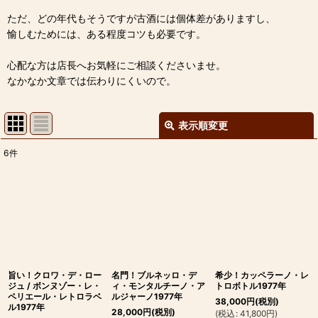
ただ、どの年代もそうですが古酒には個体差がありますし、
愉しむためには、ある程度コツも必要です。
心配な方は店長へお気軽にご相談くださいませ。
なかなか文章では伝わりにくいので。
表示順変更
閉じる
6
件
表示数
:
並び順
:
絞り込む
旨い！クロワ・デ・ロー
名門！ブルネッロ・デ
希少！カッペラーノ・レ
ジュ / ボンヌゾー・レ・
ィ・モンタルチーノ・ア
トロボトル1977年
ペリエール・レトロラベ
ルジャーノ1977年
38,000
円
(税別)
ル1977年
28,000
円
(税別)
(
税込
:
41,800
円
)