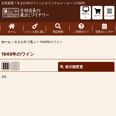
店長厳選！生まれ年のワインにオリジナルメッセージの刻印
PCサイ
カート
メニュー
ト
ホーム
ジャンル別に選ぶ
商品検索
ご利用ガイド
営業カレンダー
ホーム
>
生まれ年で選ぶ
>
1949年のワイン
1949年のワイン
表示順変更
閉じる
3
件
表示数
:
並び順
:
絞り込む