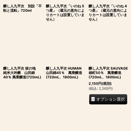
醸し人九平次 別設「不
醸し人九平次「いのね 5
醸し人九平次「いのね 4
転と流転」720ml
つ星」（蔵元の意向によ
つ星」（蔵元の意向によ
りカートは設置していま
りカートは設置していま
せん）
せん）
醸し人九平次 彼の地
醸し人九平次 HUMAN
醸し人九平次 SAUVAGE
純米大吟醸 山田錦
山田錦45％ 萬乗醸造
雄町50％ 萬乗醸造
40％ 萬乗醸造(720mL)
(720mL、1800mL)
(720mL、1800mL)
2,150
円
(税別)
(
税込
:
2,365
円
)
オプション選択