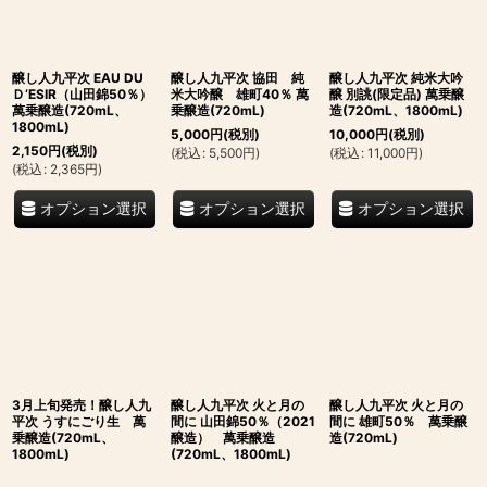
醸し人九平次 EAU DU
醸し人九平次 協田 純
醸し人九平次 純米大吟
Ｄ‘ESIR（山田錦50％）
米大吟醸 雄町40％ 萬
醸 別誂(限定品) 萬乗醸
萬乗醸造(720mL、
乗醸造(720mL)
造(720mL、1800mL)
1800mL)
5,000
円
(税別)
10,000
円
(税別)
2,150
円
(税別)
(
税込
:
5,500
円
)
(
税込
:
11,000
円
)
(
税込
:
2,365
円
)
オプション選択
オプション選択
オプション選択
3月上旬発売！醸し人九
醸し人九平次 火と月の
醸し人九平次 火と月の
平次 うすにごり生 萬
間に 山田錦50％（2021
間に 雄町50％ 萬乗醸
乗醸造(720mL、
醸造） 萬乗醸造
造(720mL)
1800mL)
(720mL、1800mL)