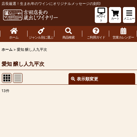
店長厳選！生まれ年のワインにオリジナルメッセージの刻印
PCサイ
カート
メニュー
ト
ホーム
ジャンル別に選ぶ
商品検索
ご利用ガイド
営業カレンダー
ホーム
>
愛知 醸し人九平次
愛知 醸し人九平次
表示順変更
閉じる
13
件
表示数
:
並び順
:
絞り込む