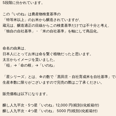
5段階に分かれています。
この『いのね』は農産物検査基準の
「特等米以上」のお米から醸造されていますが、
蔵元は、醸造適正の目線からこの検査基準だけでは不十分と考え、
「独自の自社基準」・「米の自社基準」を軸にして商品化。
命名の由来は、
日本人にとってお米は命を繋ぐ植物だったと思います。
太古からイメージを貰いました。
「稲」→「命の根」→「いのね」
「星シリーズ」とは、☆の数で「黒田庄・自社育成米を自社基準」で
生産本数に限りがございますので完売の際はご了承ください。
販売価格は以下になります。
醸し人九平次・5つ星「いのね」12,000 円(税別)(化粧箱付)
醸し人九平次・4つ星「いのね」 5000 円(税別)(化粧箱付)