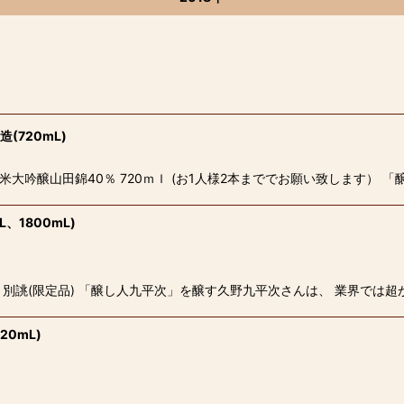
(720mL)
米大吟醸山田錦40％ 720ｍｌ (お1人様2本まででお願い致します）
、1800mL)
醸 別誂(限定品) 「醸し人九平次」を醸す久野九平次さんは、 業界では
0mL)