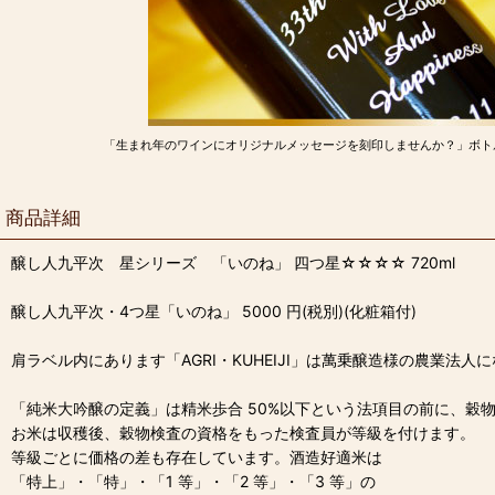
「生まれ年のワインにオリジナルメッセージを刻印しませんか？」ボト
商品詳細
醸し人九平次 星シリーズ 「いのね」 四つ星☆☆☆☆ 720ml
醸し人九平次・4つ星「いのね」 5000 円(税別)(化粧箱付)
肩ラベル内にあります「AGRI・KUHEIJI」は萬乗醸造様の農業
「純米大吟醸の定義」は精米歩合 50%以下という法項目の前に、穀
お米は収穫後、穀物検査の資格をもった検査員が等級を付けます。
等級ごとに価格の差も存在しています。酒造好適米は
「特上」・「特」・「1 等」・「2 等」・「3 等」の