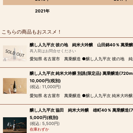
2021年
こちらの商品もおススメ！
醸し人九平次 彼の地 純米大吟醸 山田錦40％ 萬乗醸造
再入荷はお問合せください
愛知県 名古屋市 萬乗醸造 ●醸し人九平次 彼の地 純
醸し人九平次 純米大吟醸 別誂(限定品) 萬乗醸造(720mL
10,000
円
(税別)
(
税込
:
11,000
円
)
愛知県 名古屋市 萬乗醸造 ●醸し人九平次 純米大吟
醸し人九平次 協田 純米大吟醸 雄町40％ 萬乗醸造(72
5,000
円
(税別)
(
税込
:
5,500
円
)
在庫わずか