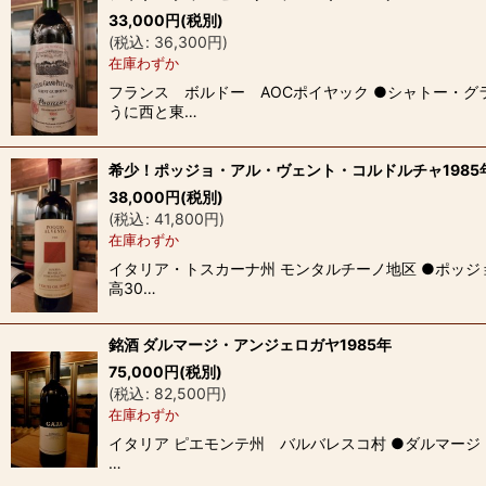
33,000
円
(税別)
(
税込
:
36,300
円
)
在庫わずか
フランス ボルドー AOCポイヤック ●シャトー・グ
うに西と東…
希少！ポッジョ・アル・ヴェント・コルドルチャ1985
38,000
円
(税別)
(
税込
:
41,800
円
)
在庫わずか
イタリア・トスカーナ州 モンタルチーノ地区 ●ポッジ
高30…
銘酒 ダルマージ・アンジェロガヤ1985年
75,000
円
(税別)
(
税込
:
82,500
円
)
在庫わずか
イタリア ピエモンテ州 バルバレスコ村 ●ダルマージ
…