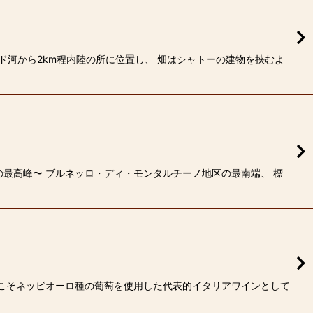
ド河から2km程内陸の所に位置し、 畑はシャトーの建物を挟むよ
の最高峰〜 ブルネッロ・ディ・モンタルチーノ地区の最南端、 標
今でこそネッビオーロ種の葡萄を使用した代表的イタリアワインとして