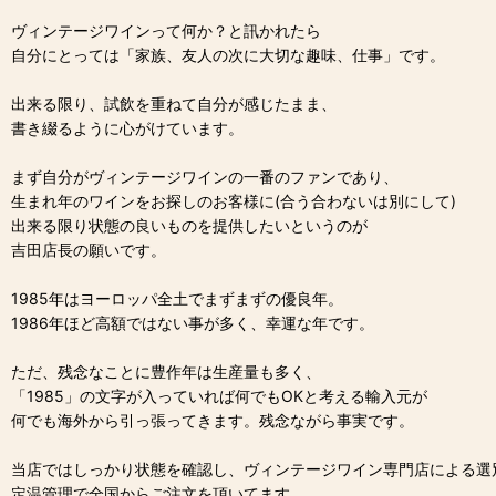
ヴィンテージワインって何か？と訊かれたら
自分にとっては「家族、友人の次に大切な趣味、仕事」です。
出来る限り、試飲を重ねて自分が感じたまま、
書き綴るように心がけています。
まず自分がヴィンテージワインの一番のファンであり、
生まれ年のワインをお探しのお客様に(合う合わないは別にして)
出来る限り状態の良いものを提供したいというのが
吉田店長の願いです。
1985年はヨーロッパ全土でまずまずの優良年。
1986年ほど高額ではない事が多く、幸運な年です。
ただ、残念なことに豊作年は生産量も多く、
「1985」の文字が入っていれば何でもOKと考える輸入元が
何でも海外から引っ張ってきます。残念ながら事実です。
当店ではしっかり状態を確認し、ヴィンテージワイン専門店による選
定温管理で全国からご注文を頂いてます。