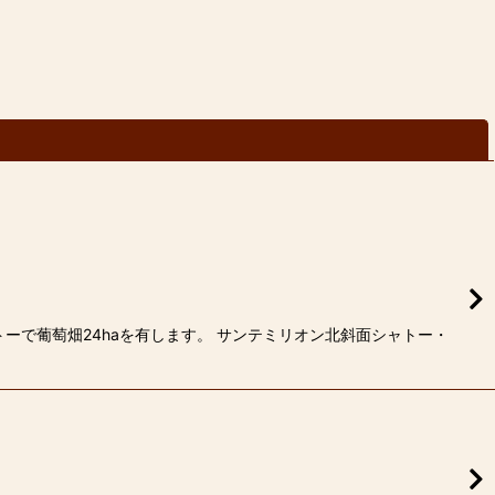
閉じる
トーで葡萄畑24haを有します。 サンテミリオン北斜面シャトー・