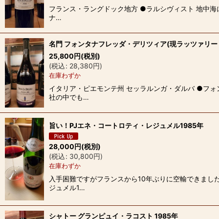
フランス・ラングドック地方 ●ラルシヴィスト 地中
ナ…
名門 フォンタナフレッダ・デリツィア(現ラッツァリート
25,800
円
(税別)
(
税込
:
28,380
円
)
在庫わずか
イタリア・ピエモンテ州 セッラルンガ・ダルバ ●フォ
社の中でも…
旨い！PJエネ・コートロティ・レジュメル1985年
28,000
円
(税別)
(
税込
:
30,800
円
)
在庫わずか
入手困難ですがフランスから10年ぶりに空輸できまし
ジュメル1…
シャトー グランピュイ・ラコスト 1985年