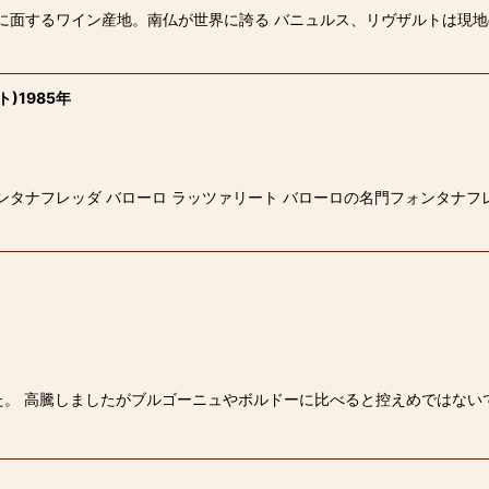
海に面するワイン産地。南仏が世界に誇る バニュルス、リヴザルトは現
)1985年
ンタナフレッダ バローロ ラッツァリート バローロの名門フォンタナ
た。 高騰しましたがブルゴーニュやボルドーに比べると控えめではないで