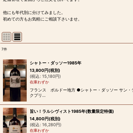
他にも年代別に分けてみました。
初めての方もお気軽にご相談下さいませ。
7
件
表示数
:
シャトー・ダッソー1985年
13,800
円
(税別)
並び順
:
(
税込
:
15,180
円
)
在庫わずか
フランス ボルドー地方 ●シャトー・ダッソー サン・
クプリ…
旨い！ラルシヴィスト1985年(数量限定特価)
14,800
円
(税別)
(
税込
:
16,280
円
)
在庫わずか