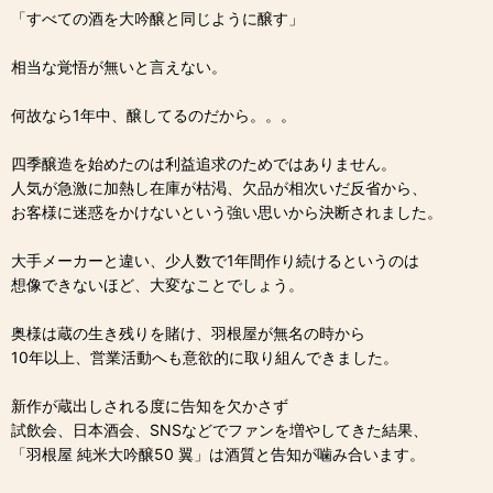
「すべての酒を大吟醸と同じように醸す」
相当な覚悟が無いと言えない。
何故なら1年中、醸してるのだから。。。
四季醸造を始めたのは利益追求のためではありません。
人気が急激に加熱し在庫が枯渇、欠品が相次いだ反省から、
お客様に迷惑をかけないという強い思いから決断されました。
大手メーカーと違い、少人数で1年間作り続けるというのは
想像できないほど、大変なことでしょう。
奥様は蔵の生き残りを賭け、羽根屋が無名の時から
10年以上、営業活動へも意欲的に取り組んできました。
新作が蔵出しされる度に告知を欠かさず
試飲会、日本酒会、SNSなどでファンを増やしてきた結果、
「羽根屋 純米大吟醸50 翼」は酒質と告知が噛み合います。