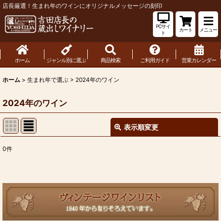
店長厳選！生まれ年のワインにオリジナルメッセージの刻印
PCサイ
カート
メニュー
ト
ホーム
ジャンル別に選ぶ
商品検索
ご利用ガイド
営業カレンダー
ホーム
>
生まれ年で選ぶ
>
2024年のワイン
2024年のワイン
表示順変更
閉じる
0
件
表示数
:
並び順
:
絞り込む