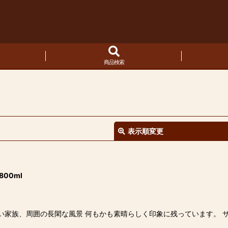
商品検索
表示順変更
00ml
かい家族、周囲の長閑な風景 何もかも素晴らしく印象に残っています。
絞り込む