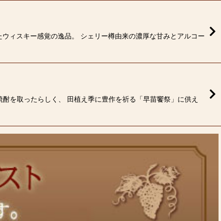
たウィスキー感覚の逸品。 シェリー樽由来の濃厚な甘みとアルコー
焼酎を取ったらしく、 田植え季に豊作を祈る「早苗饗祭」に供え