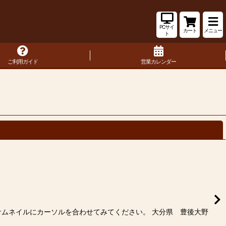
PCサイ
カート
メニュー
ト
ご利用ガイド
営業カレンダー
閉じる
 サムネイルにカーソルを合わせてみてください。 大分県 豊後大野