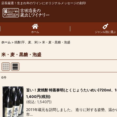
店長厳選！生まれ年のワインにオリジナルメッセージの刻印
ホーム
ジャンル別に選ぶ
ホーム
>
焼酎(芋、麦、米)
>
米・麦・黒糖・泡盛
米・麦・黒糖・泡盛
6
件
表示数
:
旨い！麦焼酎 特蒸泰明(とくじょうたいめい)720ml、18
1,400
円
(税別)
並び順
:
(
税込
:
1,540
円
)
2011年蔵元を訪問しました。 造りに対する姿勢、温
市…