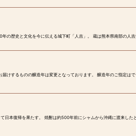
0年の歴史と文化を今に伝える城下町「人吉」。 蔵は熊本県南部の人吉
、お届けするものの醸造年は変更となっております。 醸造年のご指定は
て日本復帰を果たす。 焼酎は約500年前にシャムから沖縄に渡来した