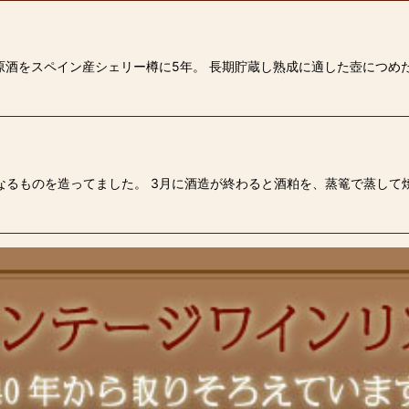
原酒をスペイン産シェリー樽に5年。 長期貯蔵し熟成に適した壺につめ
入
なるものを造ってました。 3月に酒造が終わると酒粕を、蒸篭で蒸して