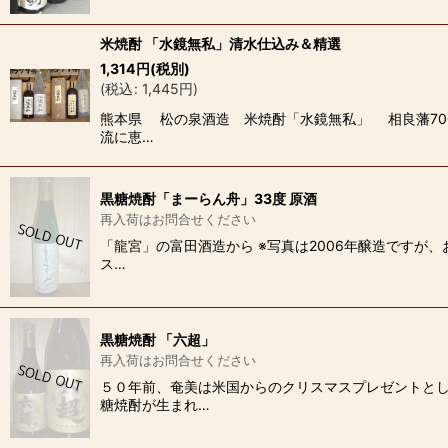
米焼酎 「水鏡無私」清水仕込み＆精選
1,314
円
(税別)
(
税込
:
1,445
円
)
熊本県 松の泉酒造 米焼酎「水鏡無私」 相良藩70
流に恵…
黒糖焼酎「まーらん舟」33度 原酒
再入荷はお問合せください
「龍宮」の富田酒造から ※写真は2006年醸造ですが
ス…
黒糖焼酎 「六超」
再入荷はお問合せください
５０年前、奄美は米国からのクリスマスプレゼントとし
糖焼酎が生まれ…