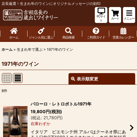
店長厳選！生まれ年のワインにオリジナルメッセージの刻印
PCサイ
カート
メニュー
ト
ホーム
ジャンル別に選ぶ
商品検索
ご利用ガイド
営業カレンダー
ホーム
>
生まれ年で選ぶ
>
1971年のワイン
1971年のワイン
表示順変更
閉じる
8
件
表示数
:
バローロ・レトロボトル1971年
19,800
円
(税別)
並び順
:
(
税込
:
21,780
円
)
在庫わずか
絞り込む
イタリア ピエモンテ州 アルバはクーネオ県にあ