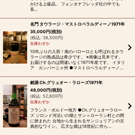
がける上級品。 フォンタナフレッダ社の中でも
長…
名門 タウラージ・マストロベラルディーノ1971年
35,000
円
(税別)
(
税込
:
38,500
円
)
在庫わずか
10年ぶりの入荷！南のバローロとも呼ばれるタウ
ラージの熟成品は希少です。 ※画像は見本です。
お届けするのは間違いなく1971年産です。 イタリ
ア カンパーニャ州 ●マストロベラルディーノ…
銘酒 Ch.グリュオー・ラローズ1971年
48,000
円
(税別)
(
税込
:
52,800
円
)
在庫わずか
フランス・ボルドー地方 ●Ch.グリュオーラロー
ズ ジロンド河沿いの畑とサン＝ローラン村との間
に挟まれた 台地から生まれるサンジュリアンの古
典的なワイン。 広大な畑は18世紀に作ら…