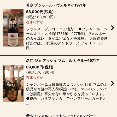
希少 ブシャール・ヴォルネイ1971年
58,000
円
(税別)
(
税込
:
63,800
円
)
在庫わずか
フランス ブルゴーニュ地方 ●ブシャール・ペ
ール＆フィス 創業1731年。1775年にヴォルネー
のカイユレ、タイユピエなどを取得。 大躍進を遂
げたのは、3代目のアントワーヌ フィリベール
氏…
名門 ジェ アッシュ マム ルネ ラルー1971年
69,800
円
(税別)
(
税込
:
76,780
円
)
在庫わずか
シャンパーニュ最高峰の１つといわれる マムの上
級品が奇跡の再入荷(限定３本)。 マムのシャンパ
ンは話題に事欠かない華やかさを持っています。
●映画「カサブランカ」でハンフリーボガードと
…
希少！シャルル・エドシック(シャンパーニ