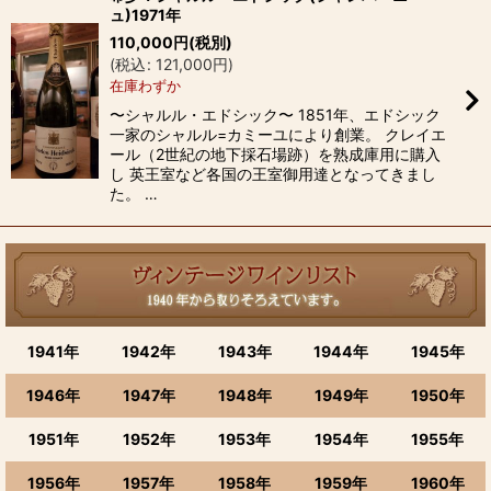
ュ)1971年
110,000
円
(税別)
(
税込
:
121,000
円
)
在庫わずか
〜シャルル・エドシック〜 1851年、エドシック
一家のシャルル=カミーユにより創業。 クレイエ
ール（2世紀の地下採石場跡）を熟成庫用に購入
し 英王室など各国の王室御用達となってきまし
た。 …
1941年
1942年
1943年
1944年
1945年
1946年
1947年
1948年
1949年
1950年
1951年
1952年
1953年
1954年
1955年
1956年
1957年
1958年
1959年
1960年