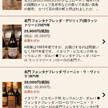
る人口約3万1000人の小さなコムーネで 毎年11月
の国際白トリュフ見本市などの祭りで名高い美食
の都市。 かつて百の塔の町と呼ばれましたが、…
名門 フォンタナフレッダ・デリツィア(現ラッツ
ァリート)1971年
25,800
円
(税別)
(
税込
:
28,380
円
)
在庫わずか
※画像は1985年産ですが、お届けするのは間違い
なく1971年産です。 イタリア・ピエモンテ州 セ
ッラルンガ・ダルバ ●フォンタナフレッダ バロー
ロ ラッツァリート バローロの名門フ…
名門 フォンタナフレッダ ヴィーニャ・ラ・ヴィッ
ラ 1971年
28,000
円
(税別)
(
税込
:
30,800
円
)
在庫わずか
イタリア・ピエモンテ州 セッラルンガ・ダルバ ●
フォンタナフレッダ バローロ ヴィーニャ・ラ・
ヴィッラ バローロの名門フォンタナフレッダが手