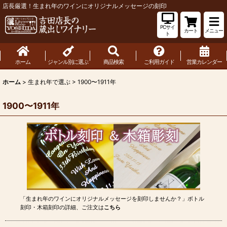
店長厳選！生まれ年のワインにオリジナルメッセージの刻印
PCサイ
カート
メニュー
ト
ホーム
ジャンル別に選ぶ
商品検索
ご利用ガイド
営業カレンダー
ホーム
>
生まれ年で選ぶ
>
1900〜1911年
1900〜1911年
「生まれ年のワインにオリジナルメッセージを刻印しませんか？」ボトル
刻印・木箱刻印の詳細、ご注文は
こちら