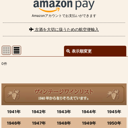
Amazonアカウントでお支払いができます
古酒を大切に扱うための航空便輸入
表示順変更
閉じる
0
件
表示数
:
並び順
:
絞り込む
1941年
1942年
1943年
1944年
1945年
1946年
1947年
1948年
1949年
1950年