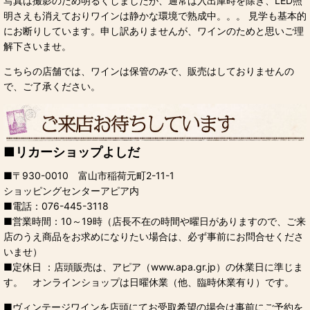
写真は撮影のため明るくしましたが、通常は入出庫時を除き、LED照
明さえも消えておりワインは静かな環境で熟成中。。。 見学も基本的
にお断りしています。申し訳ありませんが、ワインのためと思いご理
解下さいませ。
こちらの店舗では、ワインは保管のみで、販売はしておりませんの
で、ご了承ください。
■
リカーショップよしだ
■
〒930-0010 富山市稲荷元町2-11-1
ショッピングセンターアピア内
■
電話：076-445-3118
■
営業時間：10～19時（店長不在の時間や曜日がありますので、ご来
店のうえ商品をお求めになりたい場合は、必ず事前にお問合せくださ
いませ）
■
定休日 ：店頭販売は、アピア（www.apa.gr.jp）の休業日に準じま
す。 オンラインショップは日曜休業（他、臨時休業有り）です。
■
ヴィンテージワインを店頭にてお受取希望の場合は事前にご予約を