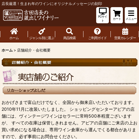
店長厳選！生まれ年のワインにオリジナルメッセージの刻印
PCサイ
カート
メニュー
ト
ホーム
ジャンル別に選ぶ
商品検索
ご利用ガイド
営業カレンダー
ホーム
>
店舗紹介・会社概要
おかげさまで富山だけでなく、全国から御来店いただいております。
2010年11月に改装いたしました。 ショッピングセンターアピアの店
舗には、ヴィンテージワインはセラーに常時500本程度ございます
が、 すべての在庫は保管しきれません。アピアの店舗にご来店の上お
買い求めになる場合は、専用ワイン倉庫から運んでくる都合がありま
すので、必ず事前にお問合せください。